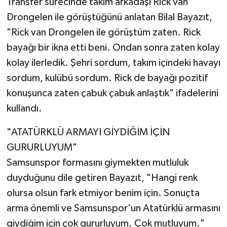
Transfer sürecinde takım arkadaşı Rick van
Drongelen ile görüştüğünü anlatan Bilal Bayazıt,
"Rick van Drongelen ile görüştüm zaten. Rick
bayağı bir ikna etti beni. Ondan sonra zaten kolay
kolay ilerledik. Şehri sordum, takım içindeki havayı
sordum, kulübü sordum. Rick de bayağı pozitif
konuşunca zaten çabuk çabuk anlaştık" ifadelerini
kullandı.
"ATATÜRKLÜ ARMAYI GİYDİĞİM İÇİN
GURURLUYUM"
Samsunspor formasını giymekten mutluluk
duyduğunu dile getiren Bayazıt, "Hangi renk
olursa olsun fark etmiyor benim için. Sonuçta
arma önemli ve Samsunspor'un Atatürklü armasını
giydiğim için çok gururluyum. Çok mutluyum."