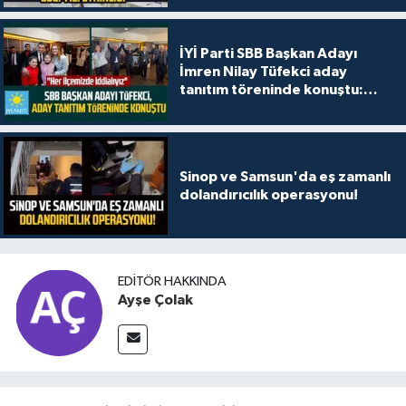
İYİ Parti SBB Başkan Adayı
İmren Nilay Tüfekci aday
tanıtım töreninde konuştu:
"Her ilçemizde iddialıyız"
Sinop ve Samsun'da eş zamanlı
dolandırıcılık operasyonu!
EDITÖR HAKKINDA
Ayşe Çolak