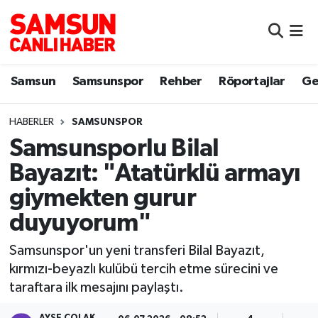
Samsun
Samsun Nöbetçi Eczaneler
Samsun
Samsunspor
Rehber
Röportajlar
Ge
Samsunspor
Samsun Hava Durumu
HABERLER
SAMSUNSPOR
Sokak Röportajları
Samsun Namaz Vakitleri
Samsunsporlu Bilal
Genel
Samsun Trafik Yoğunluk Haritası
Bayazıt: "Atatürklü armayı
giymekten gurur
Dünya
Süper Lig Puan Durumu ve Fikstür
duyuyorum"
Eğitim
Tüm Manşetler
Samsunspor'un yeni transferi Bilal Bayazıt,
kırmızı-beyazlı kulübü tercih etme sürecini ve
Sağlık
Son Dakika Haberleri
taraftara ilk mesajını paylaştı.
Yemek
Haber Arşivi