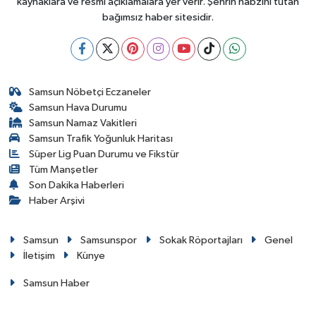
kaynaklara ve resmî açıklamalara yer verir. Şehrin nabzını tutan
bağımsız haber sitesidir.
Samsun Nöbetçi Eczaneler
Samsun Hava Durumu
Samsun Namaz Vakitleri
Samsun Trafik Yoğunluk Haritası
Süper Lig Puan Durumu ve Fikstür
Tüm Manşetler
Son Dakika Haberleri
Haber Arşivi
Samsun
Samsunspor
Sokak Röportajları
Genel
İletişim
Künye
Samsun Haber