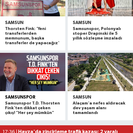
SAMSUN
SAMSUN
Thorsten Fink: 'Yeni
Samsunspor, Polonyalı
transferlerden
stoper Drapinski ile 5
memnunum, başka
yıllık sözleşme imzaladı
transferler de yapacağız'
SAMSUNSPOR
SAMSUN
Alaçam çileği reçel oldu: Hedef coğrafi işaret ve
20:16 |
Samsunspor T.D. Thorsten
Alaçam'a nefes aldıracak
Hafif ticari araç ile motosiklet çarpıştı: 1 yaralı
19:06 |
Fink'ten dikkat çeken
dev yaşam alanı
çıkış! "Her şey mümkün"
tamamlandı
Otomobille motosiklet çarpıştı: 1 yaralı
17:59 |
Rapçi Keskin mahkemece serbest bırakıldı
17:54 |
Havza'da zincirleme trafik kazası: 2 yaralı
17:36 |