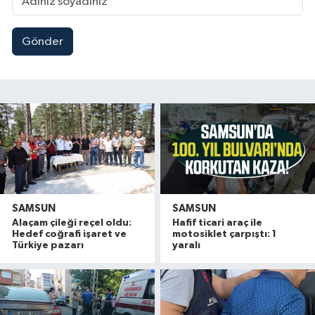
Gönder
SAMSUN
SAMSUN
Alaçam çileği reçel oldu:
Hafif ticari araç ile
Hedef coğrafi işaret ve
motosiklet çarpıştı: 1
Türkiye pazarı
yaralı