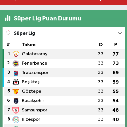
Süper Lig Puan Durumu
Süper Lig
#
Takım
O
P
1
Galatasaray
33
77
2
Fenerbahçe
33
73
3
Trabzonspor
33
69
4
Beşiktaş
33
59
5
Göztepe
33
55
6
Başakşehir
33
54
7
Samsunspor
33
48
8
Rizespor
33
40