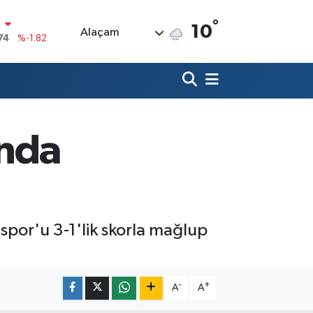
N
°
74
%-1.82
10
Alaçam
20
%0.02
90
%0.19
80
%0.18
ında
9000
%0.19
0
,00
%0
spor'u 3-1'lik skorla mağlup
-
+
A
A