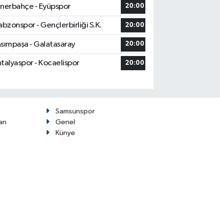
nerbahçe - Eyüpspor
20:00
abzonspor - Gençlerbirliği S.K.
20:00
sımpaşa - Galatasaray
20:00
talyaspor - Kocaelispor
20:00
Samsunspor
arı
Genel
Künye