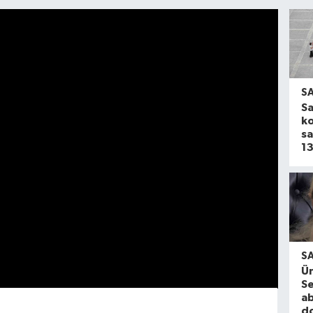
S
S
ko
sa
13
S
Ün
Se
ab
d