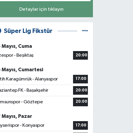
Detaylar için tıklayın
Süper Lig Fikstür
5 Mayıs, Cuma
zespor - Beşiktaş
20:00
6 Mayıs, Cumartesi
tih Karagümrük - Alanyaspor
17:00
ziantep FK - Başakşehir
20:00
msunspor - Göztepe
20:00
7 Mayıs, Pazar
yserispor - Konyaspor
17:00