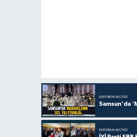
EDITÖRÜN SEÇTIĞI
Samsun'da 'Mü
EDITÖRÜN SEÇTIĞI
İYİ Parti SBB