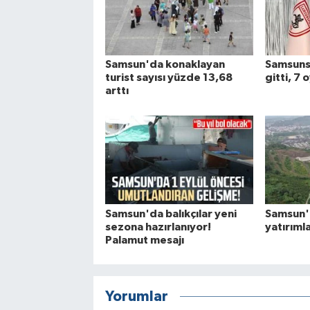
Samsun'da konaklayan
Samsuns
turist sayısı yüzde 13,68
gitti, 7 
arttı
Samsun'da balıkçılar yeni
Samsun'd
sezona hazırlanıyor!
yatırımla
Palamut mesajı
Yorumlar