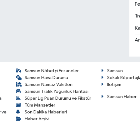
Fe
Tr
Ka
An
Samsun Nöbetçi Eczaneler
Samsun
Samsun Hava Durumu
Sokak Röportajl
Samsun Namaz Vakitleri
İletişim
Samsun Trafik Yoğunluk Haritası
Samsun Haber
a
Süper Lig Puan Durumu ve Fikstür
Tüm Manşetler
r ve
Son Dakika Haberleri
Haber Arşivi