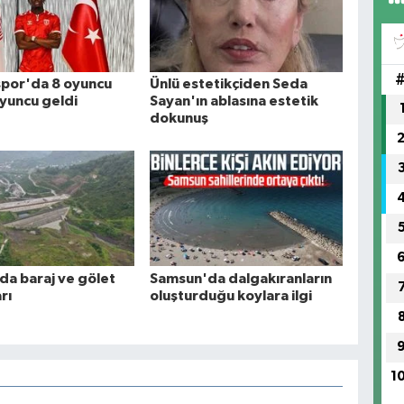
por'da 8 oyuncu
Ünlü estetikçiden Seda
oyuncu geldi
Sayan'ın ablasına estetik
dokunuş
a baraj ve gölet
Samsun'da dalgakıranların
rı
oluşturduğu koylara ilgi
1