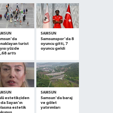
AMSUN
SAMSUN
amsun'da
Samsunspor'da 8
naklayan turist
oyuncu gitti, 7
yısı yüzde
oyuncu geldi
,68 arttı
AMSUN
SAMSUN
lü estetikçiden
Samsun'da baraj
da Sayan'ın
ve gölet
lasına estetik
yatırımları
okunuş