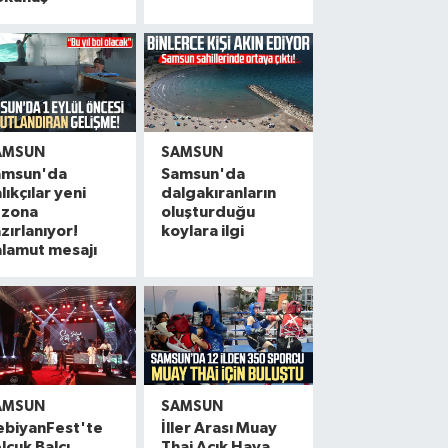
AMSUN
SAMSUN
amsun'da
Samsun'da
lıkçılar yeni
dalgakıranların
ezona
oluşturduğu
zırlanıyor!
koylara ilgi
lamut mesajı
AMSUN
SAMSUN
ebiyanFest'te
İller Arası Muay
lçuk Balcı
Thai Açık Hava