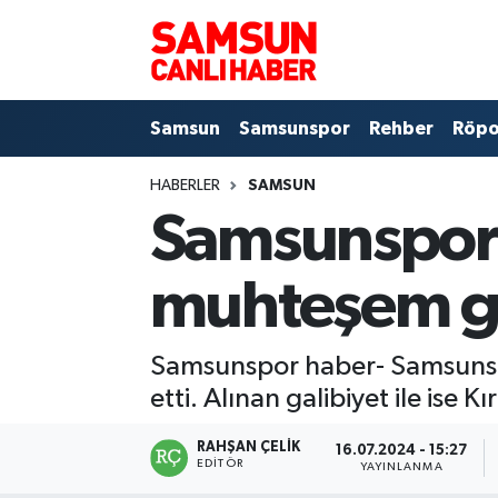
Samsun
Samsun Nöbetçi Eczaneler
Samsun
Samsunspor
Rehber
Röpo
Samsunspor
Samsun Hava Durumu
HABERLER
SAMSUN
Sokak Röportajları
Samsun Namaz Vakitleri
Samsunspor'
Genel
Samsun Trafik Yoğunluk Haritası
muhteşem ga
Dünya
Süper Lig Puan Durumu ve Fikstür
Samsunspor haber- Samsunspor 
Eğitim
Tüm Manşetler
etti. Alınan galibiyet ile ise 
Sağlık
Son Dakika Haberleri
RAHŞAN ÇELIK
16.07.2024 - 15:27
EDITÖR
YAYINLANMA
Yemek
Haber Arşivi