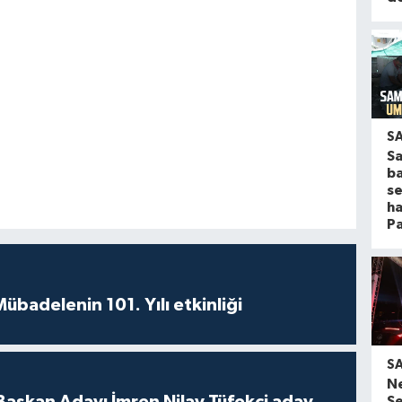
S
S
ba
s
ha
Pa
badelenin 101. Yılı etkinliği
S
N
 Başkan Adayı İmren Nilay Tüfekci aday
Se