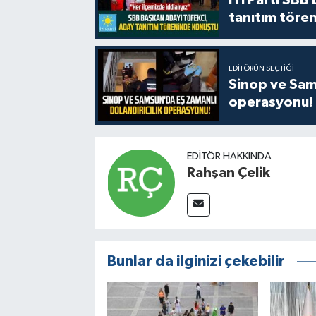
tanıtım tören
EDITÖRÜN SEÇTIĞI
Sinop ve Sams
operasyonu!
EDITÖR HAKKINDA
Rahşan Çelik
Bunlar da ilginizi çekebilir