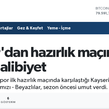
BITCOI
79.591,
DOLAR
45,436
EURO
rtajlar
Gez & Keşfet
Yeme - İçme
53,386
STERLİN
61,603
G.ALTIN
dan hazırlık maç
6862,0
BİST10
14.598
libiyet
ilk hazırlık maçında karşılaştığı Kayseri
Kırmızı - Beyazlılar, sezon öncesi umut verdi.
6
GÖSTERIM