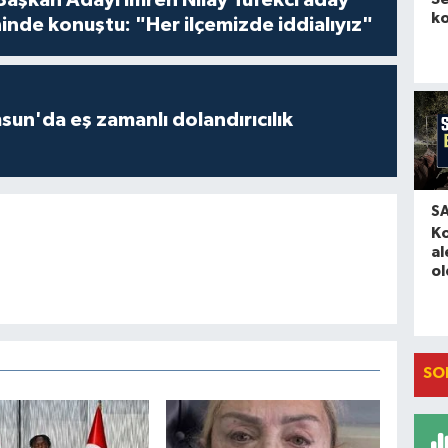
ko
inde konuştu: "Her ilçemizde iddialıyız"
un'da eş zamanlı dolandırıcılık
S
K
al
o
SO