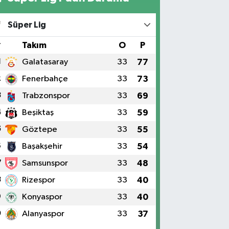
Süper Lig
#
Takım
O
P
1
Galatasaray
33
77
2
Fenerbahçe
33
73
3
Trabzonspor
33
69
4
Beşiktaş
33
59
5
Göztepe
33
55
6
Başakşehir
33
54
7
Samsunspor
33
48
8
Rizespor
33
40
9
Konyaspor
33
40
0
Alanyaspor
33
37