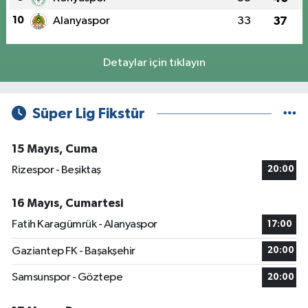
10
Alanyaspor
33
37
Detaylar için tıklayın
Süper Lig Fikstür
15 Mayıs, Cuma
Rizespor - Beşiktaş
20:00
16 Mayıs, Cumartesi
Fatih Karagümrük - Alanyaspor
17:00
Gaziantep FK - Başakşehir
20:00
Samsunspor - Göztepe
20:00