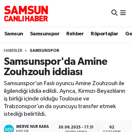
Samsun
Samsun Nöbetçi Eczaneler
Samsun
Samsunspor
Rehber
Röportajlar
Ge
Samsunspor
Samsun Hava Durumu
HABERLER
SAMSUNSPOR
Sokak Röportajları
Samsun Namaz Vakitleri
Samsunspor'da Amine
Genel
Samsun Trafik Yoğunluk Haritası
Zouhzouh iddiası
Dünya
Süper Lig Puan Durumu ve Fikstür
Samsunspor’un Faslı oyuncu Amine Zouhzouh ile
ilgilendiği iddia edildi. Ayrıca, Kırmızı-Beyazlıların
Eğitim
Tüm Manşetler
iş birliği içinde olduğu Toulouse ve
Trabzonspor’un da oyuncuyu transfer etmek
Sağlık
Son Dakika Haberleri
istediği belirtildi.
MERVE NUR KARA
Yemek
Haber Arşivi
30.06.2025 - 17:31
62
EDITÖR
YAYINLANMA
GÖSTERIM