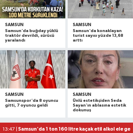
SAMSUN
SAMSUN
Samsun'da buğday yüklü
Samsun'da konaklayan
traktör devrildi, sürücü
turist sayısı yüzde 13,68
yaralandı
arttı
SAMSUN
SAMSUN
Dron saldırısına uğrayan geminin içi görüntülend
16:49 |
Samsunspor'da 8 oyuncu
Ünlü estetikçiden Seda
Uyuşturucu operasyonunda 7 şüpheli tutukland
15:27 |
gitti, 7 oyuncu geldi
Sayan'ın ablasına estetik
dokunuş
Atakum'da denize girenlere önemli uyarı
15:18 |
Dron saldırısında Türk mürettebatın yaralandığı
15:12 |
Samsun'da 1 ton 160 litre kaçak etil alkol ele geçi
13:47 |