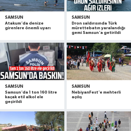
SAMSUN
SAMSUN
Atakum'da denize
Dron saldırısında Türk
girenlere önemli uyarı
mürettebatın yaralandığı
gemi Samsun'a getirildi
SAMSUN
SAMSUN
Samsun'da 1 ton 160 litre
NebiyanFest'e mehterli
kaçak etil alkol ele
açılış
geçirildi