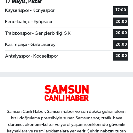
17 Mayıs, Pazar
Kayserispor - Konyaspor
17:00
Fenerbahçe - Eyüpspor
20:00
Trabzonspor - Gençlerbirliği S.K.
20:00
Kasımpaşa - Galatasaray
20:00
Antalyaspor - Kocaelispor
20:00
Samsun Canlı Haber, Samsun haber ve son dakika gelişmelerini
hızlı doğrulama prensibiyle sunar. Samsunspor, trafik-hava
durumu, ekonomi-kültür ve yerel yaşam içeriklerinde güvenilir
kaynaklara ve resmî açıklamalara yer verir. Şehrin nabzını tutan