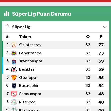
Süper Lig Puan Durumu
Süper Lig
#
Takım
O
P
1
Galatasaray
33
77
2
Fenerbahçe
33
73
3
Trabzonspor
33
69
4
Beşiktaş
33
59
5
Göztepe
33
55
6
Başakşehir
33
54
7
Samsunspor
33
48
8
Rizespor
33
40
9
Konyaspor
33
40