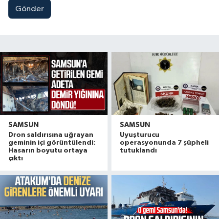
Gönder
SAMSUN
SAMSUN
Dron saldırısına uğrayan
Uyuşturucu
geminin içi görüntülendi:
operasyonunda 7 şüpheli
Hasarın boyutu ortaya
tutuklandı
çıktı