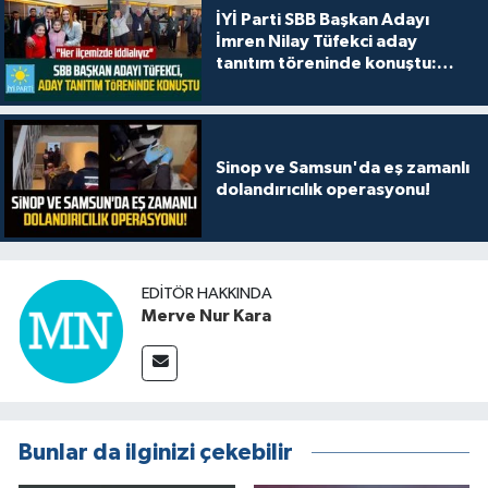
İYİ Parti SBB Başkan Adayı
İmren Nilay Tüfekci aday
tanıtım töreninde konuştu:
"Her ilçemizde iddialıyız"
Sinop ve Samsun'da eş zamanlı
dolandırıcılık operasyonu!
EDITÖR HAKKINDA
Merve Nur Kara
Bunlar da ilginizi çekebilir