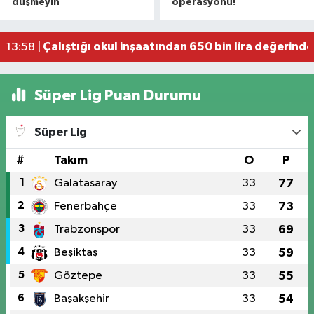
düşmeyin
operasyonu!
Samsun'da çocukların enerjisi sahalara taştı: 11 b
14:11 |
Çalıştığı okul inşaatından 650 bin lira değerinde
13:58 |
Yeni Parti'den fındık fiyatına tepki! "Üreticiye z
13:23 |
Süper Lig Puan Durumu
Süper Lig
#
Takım
O
P
1
Galatasaray
33
77
2
Fenerbahçe
33
73
3
Trabzonspor
33
69
4
Beşiktaş
33
59
5
Göztepe
33
55
6
Başakşehir
33
54