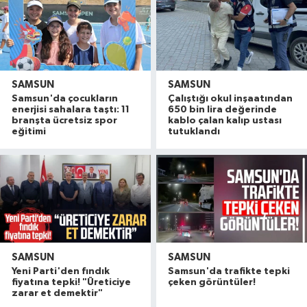
SAMSUN
SAMSUN
Samsun'da çocukların
Çalıştığı okul inşaatından
enerjisi sahalara taştı: 11
650 bin lira değerinde
branşta ücretsiz spor
kablo çalan kalıp ustası
eğitimi
tutuklandı
SAMSUN
SAMSUN
Yeni Parti'den fındık
Samsun'da trafikte tepki
fiyatına tepki! "Üreticiye
çeken görüntüler!
zarar et demektir"