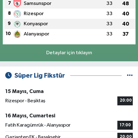
7
Samsunspor
33
48
8
Rizespor
33
40
9
Konyaspor
33
40
10
Alanyaspor
33
37
Detaylar için tıklayın
Süper Lig Fikstür
15 Mayıs, Cuma
Rizespor - Beşiktaş
20:00
16 Mayıs, Cumartesi
Fatih Karagümrük - Alanyaspor
17:00
Gaziantep FK - Başakşehir
20:00