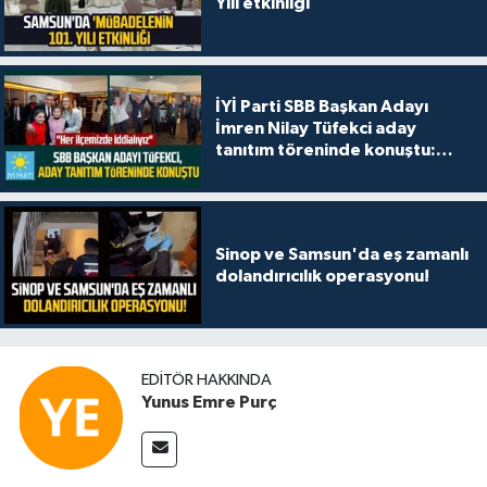
Yılı etkinliği
İYİ Parti SBB Başkan Adayı
İmren Nilay Tüfekci aday
tanıtım töreninde konuştu:
"Her ilçemizde iddialıyız"
Sinop ve Samsun'da eş zamanlı
dolandırıcılık operasyonu!
EDITÖR HAKKINDA
Yunus Emre Purç