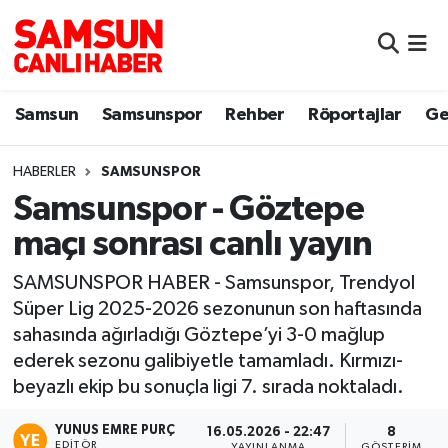
Samsun
Samsun Nöbetçi Eczaneler
Samsun
Samsunspor
Rehber
Röportajlar
Ge
Samsunspor
Samsun Hava Durumu
HABERLER
SAMSUNSPOR
Sokak Röportajları
Samsun Namaz Vakitleri
Samsunspor - Göztepe
Genel
Samsun Trafik Yoğunluk Haritası
maçı sonrası canlı yayın
Dünya
Süper Lig Puan Durumu ve Fikstür
SAMSUNSPOR HABER - Samsunspor, Trendyol
Süper Lig 2025-2026 sezonunun son haftasında
Eğitim
Tüm Manşetler
sahasında ağırladığı Göztepe’yi 3-0 mağlup
ederek sezonu galibiyetle tamamladı. Kırmızı-
Sağlık
Son Dakika Haberleri
beyazlı ekip bu sonuçla ligi 7. sırada noktaladı.
YUNUS EMRE PURÇ
Yemek
Haber Arşivi
16.05.2026 - 22:47
8
EDITÖR
YAYINLANMA
GÖSTERIM