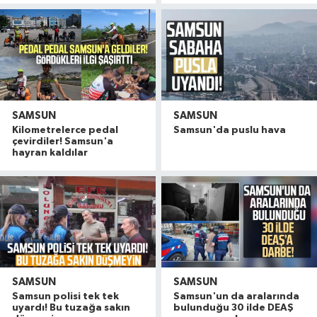
SAMSUN
SAMSUN
Kilometrelerce pedal
Samsun'da puslu hava
çevirdiler! Samsun'a
hayran kaldılar
SAMSUN
SAMSUN
Samsun'da meyve tezgahlarında dikkat çeken ta
17:18 |
Samsun polisi tek tek
Samsun'un da aralarında
Polise saldırıp görevini yaptırmayan 2 şüpheli tu
16:14 |
uyardı! Bu tuzağa sakın
bulunduğu 30 ilde DEAŞ