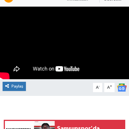
Manşet Haberi
Paylaş
-
+
A
A
Samsunspor'da