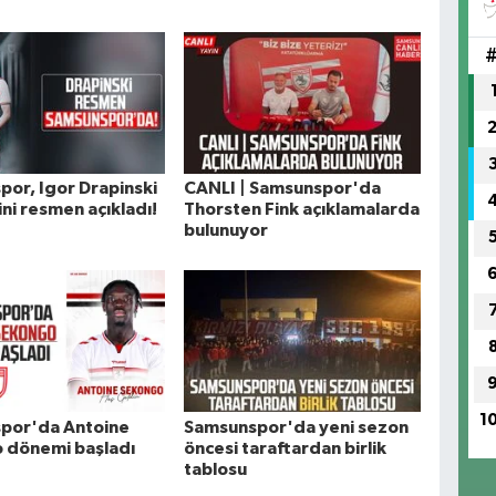
or, Igor Drapinski
CANLI | Samsunspor'da
ini resmen açıkladı!
Thorsten Fink açıklamalarda
bulunuyor
1
por'da Antoine
Samsunspor'da yeni sezon
 dönemi başladı
öncesi taraftardan birlik
tablosu