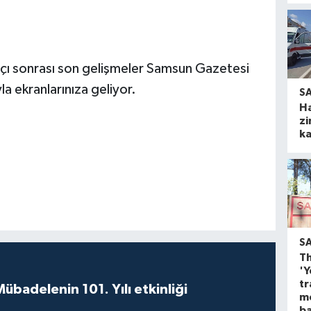
ı sonrası son gelişmeler Samsun Gazetesi
la ekranlarınıza geliyor.
S
H
zi
ka
S
Th
'Y
tr
badelenin 101. Yılı etkinliği
m
ba