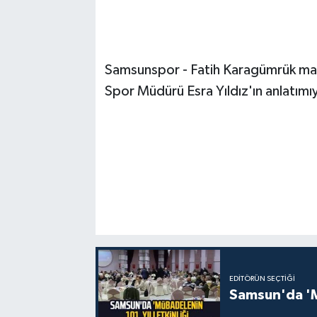
Samsunspor - Fatih Karagümrük maç
Spor Müdürü Esra Yıldız'ın anlatımıy
EDITÖRÜN SEÇTIĞI
Samsun'da 'Mü