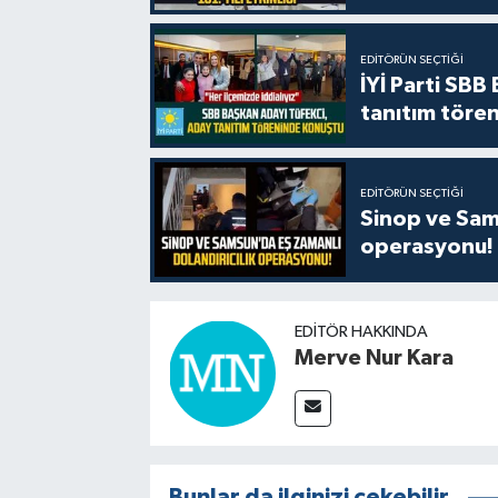
EDITÖRÜN SEÇTIĞI
İYİ Parti SBB
tanıtım tören
EDITÖRÜN SEÇTIĞI
Sinop ve Sams
operasyonu!
EDITÖR HAKKINDA
Merve Nur Kara
Bunlar da ilginizi çekebilir