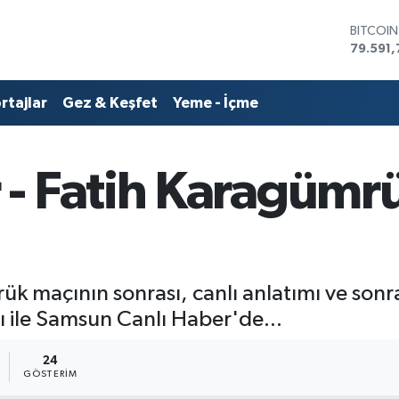
BITCOI
79.591,
DOLAR
45,436
EURO
rtajlar
Gez & Keşfet
Yeme - İçme
53,386
STERLİN
61,603
G.ALTIN
- Fatih Karagümr
6862,0
BİST10
14.598
 maçının sonrası, canlı anlatımı ve sonras
rı ile Samsun Canlı Haber'de...
24
GÖSTERIM