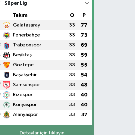
Süper Lig
#
Takım
O
P
1
Galatasaray
33
77
2
Fenerbahçe
33
73
3
Trabzonspor
33
69
4
Beşiktaş
33
59
5
Göztepe
33
55
6
Başakşehir
33
54
7
Samsunspor
33
48
8
Rizespor
33
40
9
Konyaspor
33
40
0
Alanyaspor
33
37
Detaylar için tıklayın