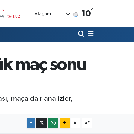
N
°
10
Alaçam
74
%-1.82
20
%0.02
90
%0.19
80
%0.18
ük maç sonu
9000
%0.19
0
,00
%0
ı, maça dair analizler,
-
+
A
A