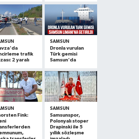
AMSUN
SAMSUN
avza'da
Dronla vurulan
ncirleme trafik
Türk gemisi
zası: 2 yaralı
Samsun'da
AMSUN
SAMSUN
orsten Fink:
Samsunspor,
eni
Polonyalı stoper
ansferlerden
Drapinski ile 5
emnunum,
yıllık sözleşme
şka transferler
imzaladı