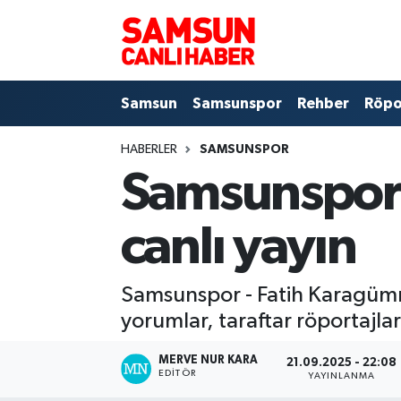
Samsun
Samsun Nöbetçi Eczaneler
Samsun
Samsunspor
Rehber
Röpo
Samsunspor
Samsun Hava Durumu
HABERLER
SAMSUNSPOR
Sokak Röportajları
Samsun Namaz Vakitleri
Samsunspor 
Genel
Samsun Trafik Yoğunluk Haritası
canlı yayın
Dünya
Süper Lig Puan Durumu ve Fikstür
Samsunspor - Fatih Karagümrük
Eğitim
Tüm Manşetler
yorumlar, taraftar röportajla
Sağlık
Son Dakika Haberleri
MERVE NUR KARA
21.09.2025 - 22:08
EDITÖR
YAYINLANMA
Yemek
Haber Arşivi