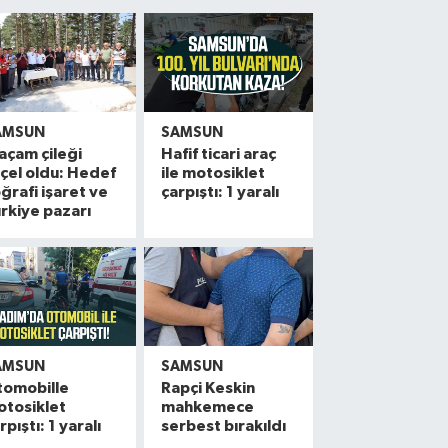
AMSUN
SAMSUN
açam çileği
Hafif ticari araç
çel oldu: Hedef
ile motosiklet
ğrafi işaret ve
çarpıştı: 1 yaralı
rkiye pazarı
AMSUN
SAMSUN
tomobille
Rapçi Keskin
otosiklet
mahkemece
rpıştı: 1 yaralı
serbest bırakıldı