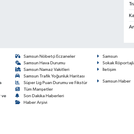
Tr
Ka
An
Samsun Nöbetçi Eczaneler
Samsun
Samsun Hava Durumu
Sokak Röportajl
Samsun Namaz Vakitleri
İletişim
Samsun Trafik Yoğunluk Haritası
Samsun Haber
a
Süper Lig Puan Durumu ve Fikstür
Tüm Manşetler
r ve
Son Dakika Haberleri
Haber Arşivi