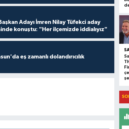
d
 Başkan Adayı İmren Nilay Tüfekci aday
inde konuştu: "Her ilçemizde iddialıyız"
S
Sa
un'da eş zamanlı dolandırıcılık
T
Fi
çe
ş
SO