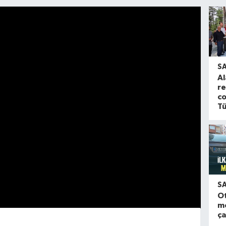
S
Al
re
co
Tü
S
O
m
ça