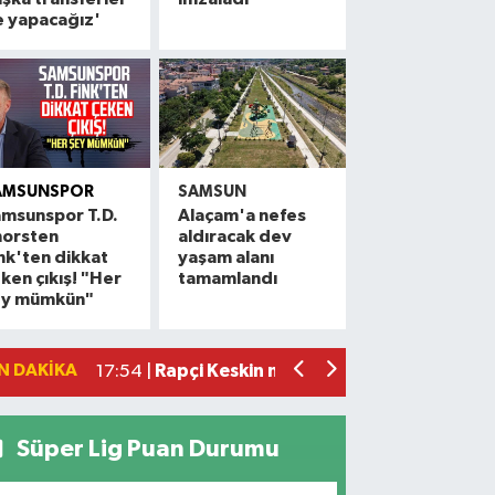
e yapacağız'
AMSUNSPOR
SAMSUN
msunspor T.D.
Alaçam'a nefes
horsten
aldıracak dev
Alaçam çileği reçel oldu: Hedef coğrafi
20:16 |
nk'ten dikkat
yaşam alanı
ken çıkış! "Her
tamamlandı
Hafif ticari araç ile motosiklet çarpıştı:
19:06 |
ey mümkün"
Otomobille motosiklet çarpıştı: 1 yara
17:59 |
Rapçi Keskin mahkemece serbest bırak
17:54 |
N DAKIKA
Havza'da zincirleme trafik kazası: 2 ya
17:36 |
Süper Lig Puan Durumu