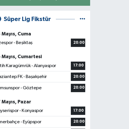
Süper Lig Fikstür
5 Mayıs, Cuma
zespor - Beşiktaş
20:00
6 Mayıs, Cumartesi
tih Karagümrük - Alanyaspor
17:00
ziantep FK - Başakşehir
20:00
msunspor - Göztepe
20:00
7 Mayıs, Pazar
yserispor - Konyaspor
17:00
nerbahçe - Eyüpspor
20:00