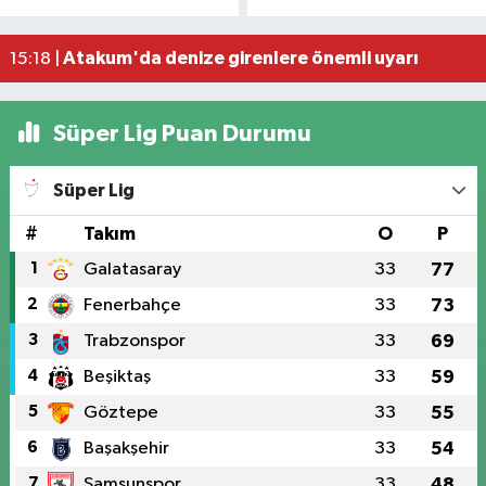
16:40 |
Uyuşturucu operasyonunda 7 şüpheli tutukland
15:27 |
Atakum'da denize girenlere önemli uyarı
15:18 |
Süper Lig Puan Durumu
Süper Lig
#
Takım
O
P
1
Galatasaray
33
77
2
Fenerbahçe
33
73
3
Trabzonspor
33
69
4
Beşiktaş
33
59
5
Göztepe
33
55
6
Başakşehir
33
54
7
Samsunspor
33
48