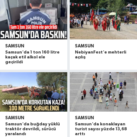
SAMSUN
SAMSUN
Samsun'da 1 ton 160 litre
NebiyanFest'e mehterli
kaçak etil alkol ele
açılış
geçirildi
SAMSUN
SAMSUN
Havza'da 11 yıl 8 ay hapis cezasıyla aranan şahı
19:58 |
Samsun'da buğday yüklü
Samsun'da konaklayan
Dron saldırısına uğrayan geminin içi görüntülend
16:49 |
traktör devrildi, sürücü
turist sayısı yüzde 13,68
yaralandı
arttı
Samsunspor’dan Kasımpaşa karşısında ilk maçta 