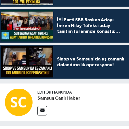
İYİ Parti SBB Başkan Adayı
İmren Nilay Tüfekci aday
tanıtım töreninde konuştu:
"Her ilçemizde iddialıyız"
Sinop ve Samsun'da eş zamanlı
dolandırıcılık operasyonu!
EDITÖR HAKKINDA
Samsun Canlı Haber