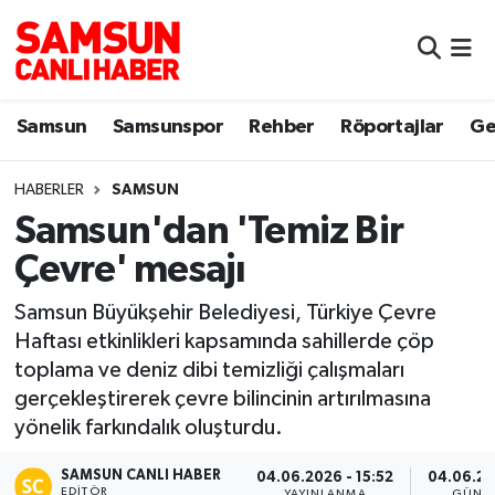
Samsun
Samsun Nöbetçi Eczaneler
Samsun
Samsunspor
Rehber
Röportajlar
Ge
Samsunspor
Samsun Hava Durumu
HABERLER
SAMSUN
Sokak Röportajları
Samsun Namaz Vakitleri
Samsun'dan 'Temiz Bir
Genel
Samsun Trafik Yoğunluk Haritası
Çevre' mesajı
Dünya
Süper Lig Puan Durumu ve Fikstür
Samsun Büyükşehir Belediyesi, Türkiye Çevre
Haftası etkinlikleri kapsamında sahillerde çöp
Eğitim
Tüm Manşetler
toplama ve deniz dibi temizliği çalışmaları
gerçekleştirerek çevre bilincinin artırılmasına
Sağlık
Son Dakika Haberleri
yönelik farkındalık oluşturdu.
SAMSUN CANLI HABER
Yemek
Haber Arşivi
04.06.2026 - 15:52
04.06.20
EDITÖR
YAYINLANMA
GÜNC