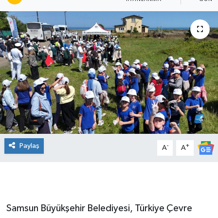
Manşet Haberi
Paylaş
-
+
A
A
Samsun Büyükşehir Belediyesi, Türkiye Çevre