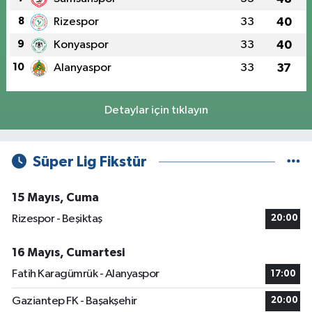
8
Rizespor
33
40
9
Konyaspor
33
40
10
Alanyaspor
33
37
Detaylar için tıklayın
Süper Lig Fikstür
15 Mayıs, Cuma
Rizespor - Beşiktaş
20:00
16 Mayıs, Cumartesi
Fatih Karagümrük - Alanyaspor
17:00
Gaziantep FK - Başakşehir
20:00