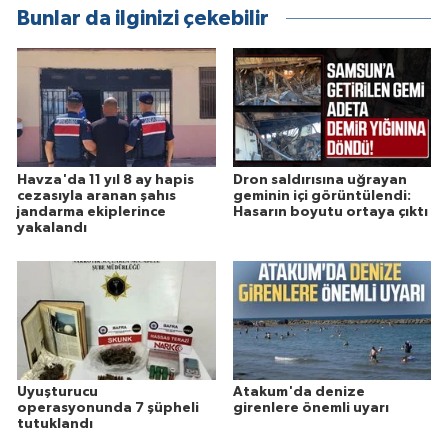
Bunlar da ilginizi çekebilir
Havza'da 11 yıl 8 ay hapis
Dron saldırısına uğrayan
cezasıyla aranan şahıs
geminin içi görüntülendi:
jandarma ekiplerince
Hasarın boyutu ortaya çıktı
yakalandı
Uyuşturucu
Atakum'da denize
operasyonunda 7 şüpheli
girenlere önemli uyarı
tutuklandı