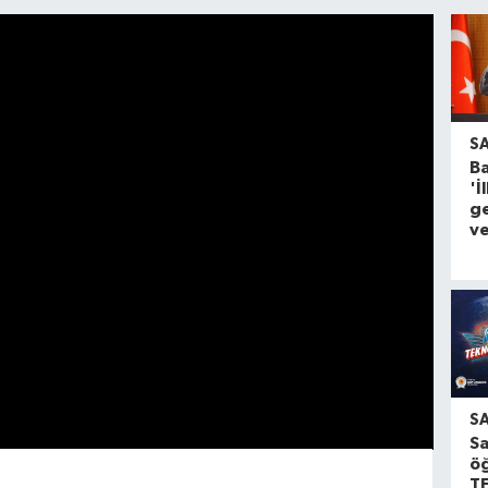
S
Ba
'İ
g
ve
S
S
öğ
T