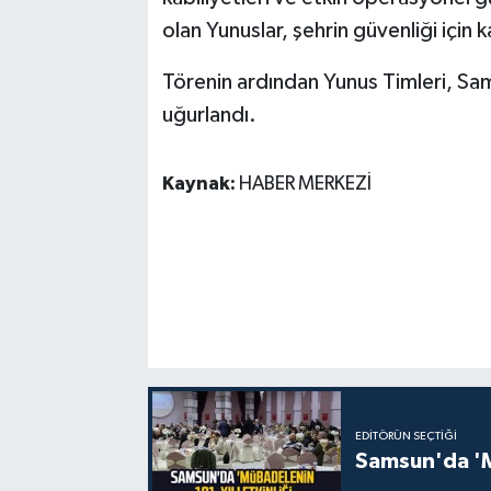
olan Yunuslar, şehrin güvenliği için k
Törenin ardından Yunus Timleri, Sam
uğurlandı.
Kaynak:
HABER MERKEZİ
EDITÖRÜN SEÇTIĞI
Samsun'da 'Mü