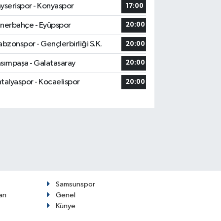
yserispor - Konyaspor
17:00
nerbahçe - Eyüpspor
20:00
abzonspor - Gençlerbirliği S.K.
20:00
sımpaşa - Galatasaray
20:00
talyaspor - Kocaelispor
20:00
Samsunspor
arı
Genel
Künye