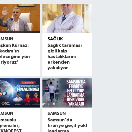
AMSUN
SAĞLIK
şkan Kurnaz:
Sağlık taraması
lkadım'ın
gizli kalp
eleceğine yön
hastalıklarını
riyoruz'
erkenden
yakalıyor
AMSUN
SAMSUN
amsunlu
Samsun'da
renciler,
firariye geçit yok!
EKNOFEST
Jandarma