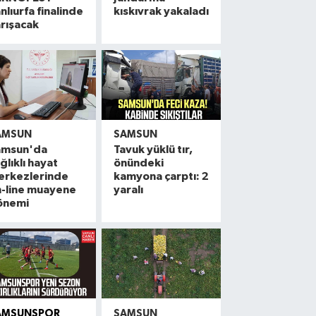
nlıurfa finalinde
kıskıvrak yakaladı
rışacak
AMSUN
SAMSUN
amsun'da
Tavuk yüklü tır,
ğlıklı hayat
önündeki
erkezlerinde
kamyona çarptı: 2
n-line muayene
yaralı
önemi
AMSUNSPOR
SAMSUN