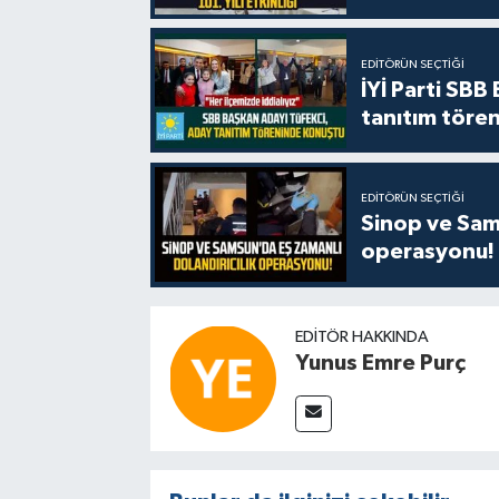
EDITÖRÜN SEÇTIĞI
İYİ Parti SBB
tanıtım tören
EDITÖRÜN SEÇTIĞI
Sinop ve Sams
operasyonu!
EDITÖR HAKKINDA
Yunus Emre Purç