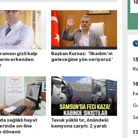
1
raması gizli kalp
Başkan Kurnaz: 'İlkadım'ın
1
larını erkenden
geleceğine yön veriyoruz'
r
Ri
1
Fa
Ga
Sa
a sağlıklı hayat
Tavuk yüklü tır, önündeki
rinde on-line
kamyona çarptı: 2 yaralı
e dönemi
1