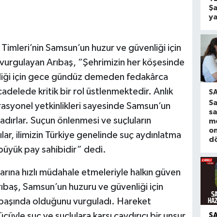
Şa
ya
imleri’nin Samsun’un huzur ve güvenliği için
 vurgulayan Arıbaş, “Şehrimizin her köşesinde
nliği için gece gündüz demeden fedakârca
adelede kritik bir rol üstlenmektedir. Anlık
S
S
rasyonel yetkinlikleri sayesinde Samsun’un
sa
adırlar. Suçun önlenmesi ve suçluların
m
o
ar, ilimizin Türkiye genelinde suç aydınlatma
d
üyük pay sahibidir” dedi.
larına hızlı müdahale etmeleriyle halkın güven
rıbaş, Samsun’un huzuru ve güvenliği için
 başında olduğunu vurguladı. Hareket
cüyle suç ve suçlulara karşı caydırıcı bir unsur
S