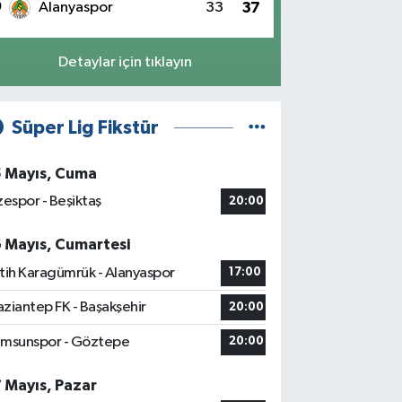
0
Alanyaspor
33
37
Detaylar için tıklayın
Süper Lig Fikstür
5 Mayıs, Cuma
zespor - Beşiktaş
20:00
6 Mayıs, Cumartesi
tih Karagümrük - Alanyaspor
17:00
ziantep FK - Başakşehir
20:00
msunspor - Göztepe
20:00
7 Mayıs, Pazar