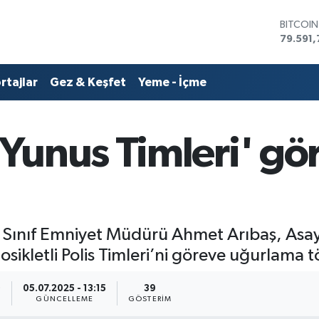
79.591,
DOLAR
45,436
EURO
53,386
rtajlar
Gez & Keşfet
Yeme - İçme
STERLİN
61,603
G.ALTIN
6862,0
Yunus Timleri' gö
BİST10
14.598
 Sınıf Emniyet Müdürü Ahmet Arıbaş, Asa
kletli Polis Timleri’ni göreve uğurlama tö
0
05.07.2025 - 13:15
39
GÜNCELLEME
GÖSTERIM