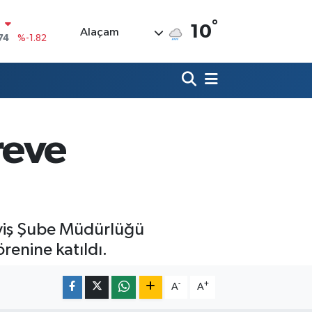
74
%-1.82
°
10
Alaçam
20
%0.02
90
%0.19
80
%0.18
9000
%0.19
reve
0
,00
%0
yiş Şube Müdürlüğü
renine katıldı.
-
+
A
A