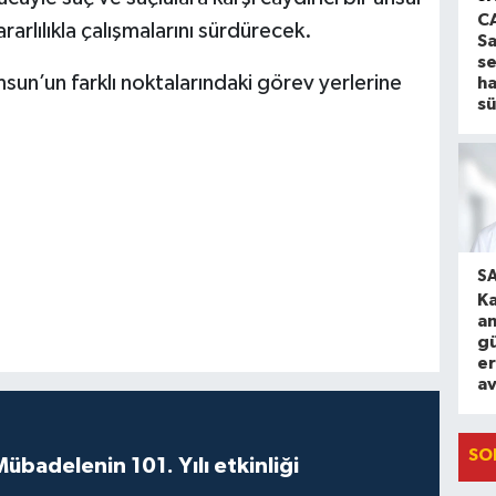
CA
ararlılıkla çalışmalarını sürdürecek.
S
s
sun’un farklı noktalarındaki görev yerlerine
ha
s
S
Ka
am
g
e
av
SO
badelenin 101. Yılı etkinliği