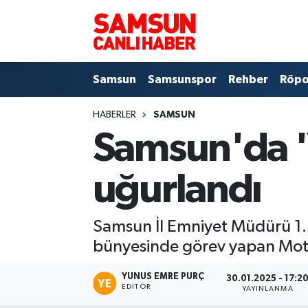
Samsun
Samsun Nöbetçi Eczaneler
Samsun
Samsunspor
Rehber
Röpo
Samsunspor
Samsun Hava Durumu
HABERLER
SAMSUN
Sokak Röportajları
Samsun Namaz Vakitleri
Samsun'da '
Genel
Samsun Trafik Yoğunluk Haritası
uğurlandı
Dünya
Süper Lig Puan Durumu ve Fikstür
Samsun İl Emniyet Müdürü 1.
Eğitim
Tüm Manşetler
bünyesinde görev yapan Motosi
Sağlık
Son Dakika Haberleri
YUNUS EMRE PURÇ
30.01.2025 - 17:2
EDITÖR
YAYINLANMA
Yemek
Haber Arşivi