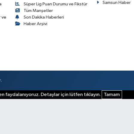
Samsun Haber
a
Süper Lig Puan Durumu ve Fikstür
Tüm Manşetler
r ve
Son Dakika Haberleri
Haber Arşivi
.
n faydalanıyoruz. Detaylar için lütfen tıklayın.
Tamam