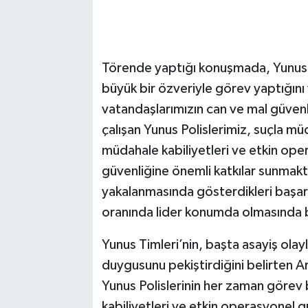
Törende yaptığı konuşmada, Yunus T
büyük bir özveriyle görev yaptığını
vatandaşlarımızın can ve mal güve
çalışan Yunus Polislerimiz, suçla müc
müdahale kabiliyetleri ve etkin ope
güvenliğine önemli katkılar sunmakt
yakalanmasında gösterdikleri başarıl
oranında lider konumda olmasında b
Yunus Timleri’nin, başta asayiş olay
duygusunu pekiştirdiğini belirten A
Yunus Polislerinin her zaman görev
kabiliyetleri ve etkin operasyonel gü