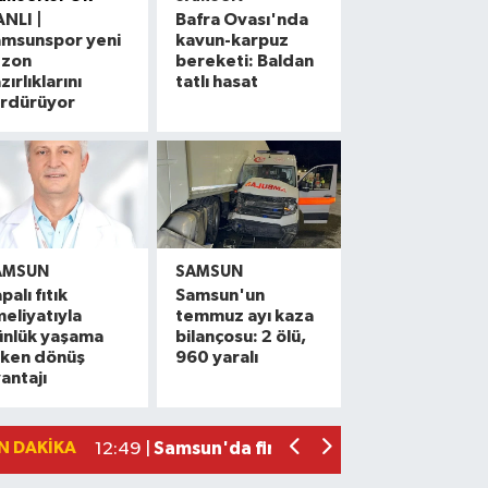
NLI |
Bafra Ovası'nda
amsunspor yeni
kavun-karpuz
ezon
bereketi: Baldan
zırlıklarını
tatlı hasat
ürdürüyor
AMSUN
SAMSUN
palı fıtık
Samsun'un
eliyatıyla
temmuz ayı kaza
Başkan Kurnaz: 'İlkadım'ın geleceğine
13:01 |
ünlük yaşama
bilançosu: 2 ölü,
rken dönüş
960 yaralı
Sağlık taraması gizli kalp hastalıkları
13:00 |
antajı
Samsunlu öğrenciler, TEKNOFEST Şanlı
13:00 |
Samsun'da firariye geçit yok! Jandarma
12:49 |
N DAKIKA
Samsun'da sağlıklı hayat merkezleri
12:02 |