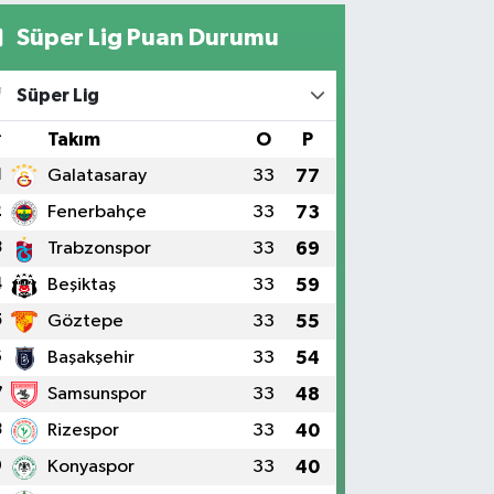
Süper Lig Puan Durumu
Süper Lig
#
Takım
O
P
1
Galatasaray
33
77
2
Fenerbahçe
33
73
3
Trabzonspor
33
69
4
Beşiktaş
33
59
5
Göztepe
33
55
6
Başakşehir
33
54
7
Samsunspor
33
48
8
Rizespor
33
40
9
Konyaspor
33
40