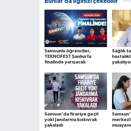
Bunlar da ilginizi çekebilir
Samsunlu öğrenciler,
Sağlık ta
TEKNOFEST Şanlıurfa
hastalık
finalinde yarışacak
yakalıyo
Samsun'da firariye geçit
Samsun'd
yok! Jandarma kıskıvrak
merkezle
yakaladı
muayen