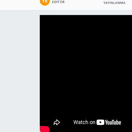
EDITÖR
YAYINLANMA
Manşet Haberi