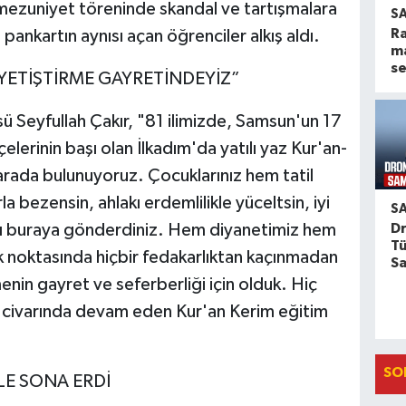
 mezuniyet töreninde skandal ve tartışmalara
S
Ra
pankartın aynısı açan öğrenciler alkış aldı.
m
se
 YETİŞTİRME GAYRETİNDEYİZ”
Seyfullah Çakır, "81 ilimizde, Samsun'un 17
çelerinin başı olan İlkadım'da yatılı yaz Kur'an-
r arada bulunuyoruz. Çocuklarınız hem tatil
 bezensin, ahlakı erdemlilikle yüceltsin, iyi
S
Dr
ızı buraya gönderdiniz. Hem diyanetimiz hem
Tü
k noktasında hiçbir fedakarlıktan kaçınmadan
S
menin gayret ve seferberliği için olduk. Hiç
 civarında devam eden Kur'an Kerim eğitim
SO
LE SONA ERDİ