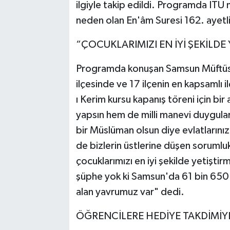
ilgiyle takip edildi. Programda İTÜ
neden olan En'âm Suresi 162. ayetli 
“ÇOCUKLARIMIZI EN İYİ ŞEKİLDE
Programda konuşan Samsun Müftüsü 
ilçesinde ve 17 ilçenin en kapsamlı il
ı Kerim kursu kapanış töreni için bi
yapsın hem de milli manevi duygularla
bir Müslüman olsun diye evlatların
de bizlerin üstlerine düşen sorumlu
çocuklarımızı en iyi şekilde yetiştir
şüphe yok ki Samsun'da 61 bin 650
alan yavrumuz var" dedi.
ÖĞRENCİLERE HEDİYE TAKDİMİY