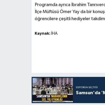
Programda ayrıca İbrahim Tanrıverdi
İlçe Müftüsü Ömer Yay da bir konu
öğrencilere çeşitli hediyeler takdim
Kaynak:
İHA
EDITÖRÜN SEÇTIĞI
Samsun'da 'Mü