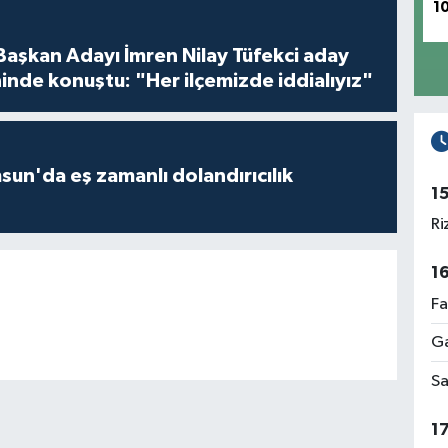
1
 Başkan Adayı İmren Nilay Tüfekci aday
inde konuştu: "Her ilçemizde iddialıyız"
un'da eş zamanlı dolandırıcılık
1
Ri
1
Fa
Ga
Sa
1