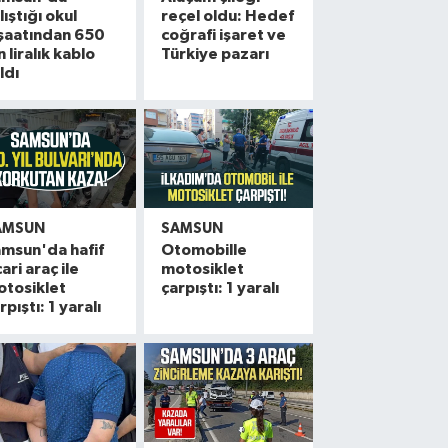
lıştığı okul
reçel oldu: Hedef
şaatından 650
coğrafi işaret ve
n liralık kablo
Türkiye pazarı
ldı
AMSUN
SAMSUN
msun'da hafif
Otomobille
cari araç ile
motosiklet
otosiklet
çarpıştı: 1 yaralı
rpıştı: 1 yaralı