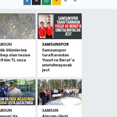
A
A
AMSUN
SAMSUNSPOR
lık ölümlerine
Samsunspor
bep olan tesise
taraftarından
9 bin TL ceza
Yusuf ve Berat'a
unutulmayacak
jest
AMSUN
SAMSUN
amsun'da
Alaçam çileği