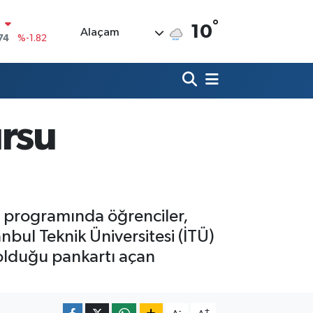
N
°
10
Alaçam
74
%-1.82
20
%0.02
90
%0.19
80
%0.18
ursu
9000
%0.19
0
,00
%0
ş programında öğrenciler,
anbul Teknik Üniversitesi (İTÜ)
 olduğu pankartı açan
-
+