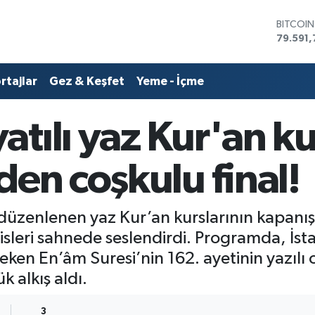
BITCOI
79.591,
DOLAR
45,436
EURO
rtajlar
Gez & Keşfet
Yeme - İçme
53,386
STERLİN
61,603
tılı yaz Kur'an k
G.ALTIN
6862,0
BİST10
den coşkulu final!
14.598
düzenlenen yaz Kur’an kurslarının kapanı
adisleri sahnede seslendirdi. Programda, İst
eken En’âm Suresi’nin 162. ayetinin yazılı
k alkış aldı.
9
3