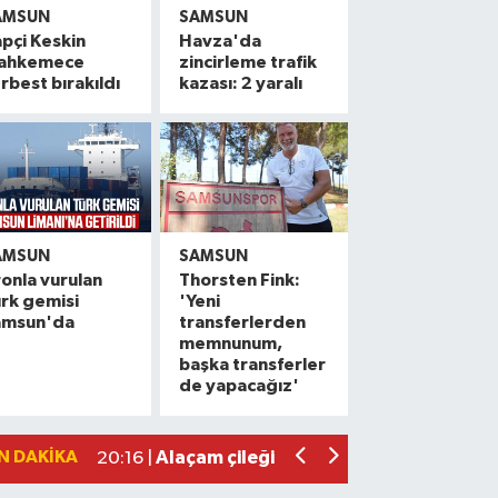
AMSUN
SAMSUN
pçi Keskin
Havza'da
ahkemece
zincirleme trafik
rbest bırakıldı
kazası: 2 yaralı
AMSUN
SAMSUN
onla vurulan
Thorsten Fink:
rk gemisi
'Yeni
amsun'da
transferlerden
Balık ölümlerine sebep olan tesise 839
10:57 |
memnunum,
başka transferler
Samsunspor taraftarından Yusuf ve Be
10:33 |
de yapacağız'
Samsun'da çalıştığı okul inşaatından 65
10:29 |
Alaçam çileği reçel oldu: Hedef coğrafi
20:16 |
N DAKIKA
Samsun'da hafif ticari araç ile motosikl
19:06 |