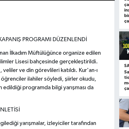
ça
in
bi
ça
 KAPANIŞ PROGRAMI DÜZENLENDİ
an İlkadım Müftülüğünce organize edilen
ilimler Lisesi bahçesinde gerçekleştirildi.
S
eliler ve din görevlileri katıldı. Kur'an-ı
Sa
ti
öğrenciler ilahiler söyledi, şiirler okudu,
m
n edildiği programda bilgi yarışması da
ça
NLETİSİ
gilediği yarışmalar, izleyiciler tarafından