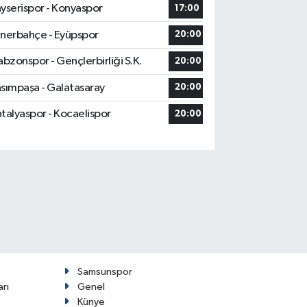
yserispor - Konyaspor
17:00
nerbahçe - Eyüpspor
20:00
abzonspor - Gençlerbirliği S.K.
20:00
sımpaşa - Galatasaray
20:00
talyaspor - Kocaelispor
20:00
Samsunspor
arı
Genel
Künye