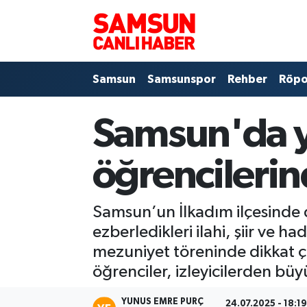
Samsun
Samsun Nöbetçi Eczaneler
Samsun
Samsunspor
Rehber
Röpo
Samsunspor
Samsun Hava Durumu
Samsun'da ya
Sokak Röportajları
Samsun Namaz Vakitleri
Genel
Samsun Trafik Yoğunluk Haritası
öğrencilerin
Dünya
Süper Lig Puan Durumu ve Fikstür
Samsun’un İlkadım ilçesinde 
Eğitim
Tüm Manşetler
ezberledikleri ilahi, şiir ve h
mezuniyet töreninde dikkat ç
Sağlık
Son Dakika Haberleri
öğrenciler, izleyicilerden büyü
Yemek
Haber Arşivi
YUNUS EMRE PURÇ
24.07.2025 - 18:1