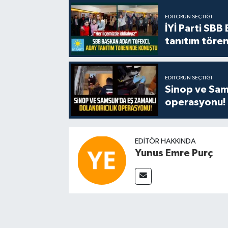
EDITÖRÜN SEÇTIĞI
İYİ Parti SBB
tanıtım tören
EDITÖRÜN SEÇTIĞI
Sinop ve Sams
operasyonu!
EDITÖR HAKKINDA
Yunus Emre Purç