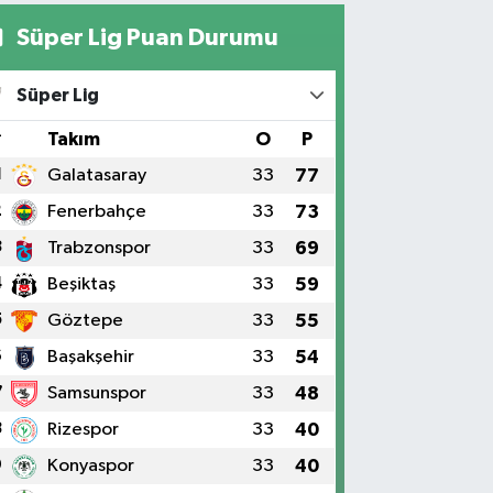
Süper Lig Puan Durumu
Süper Lig
#
Takım
O
P
1
Galatasaray
33
77
2
Fenerbahçe
33
73
3
Trabzonspor
33
69
4
Beşiktaş
33
59
5
Göztepe
33
55
6
Başakşehir
33
54
7
Samsunspor
33
48
8
Rizespor
33
40
9
Konyaspor
33
40