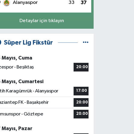
0
Alanyaspor
33
37
Detaylar için tıklayın
Süper Lig Fikstür
5 Mayıs, Cuma
zespor - Beşiktaş
20:00
6 Mayıs, Cumartesi
tih Karagümrük - Alanyaspor
17:00
ziantep FK - Başakşehir
20:00
msunspor - Göztepe
20:00
7 Mayıs, Pazar