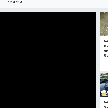
GÖSTERIM
S
Ba
se
83
S
S