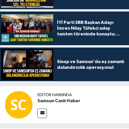
İYİ Parti SBB Başkan Adayı
İmren Nilay Tüfekci aday
tanıtım töreninde konuştu:
"Her ilçemizde iddialıyız"
Sinop ve Samsun'da eş zamanlı
dolandırıcılık operasyonu!
EDITÖR HAKKINDA
Samsun Canlı Haber