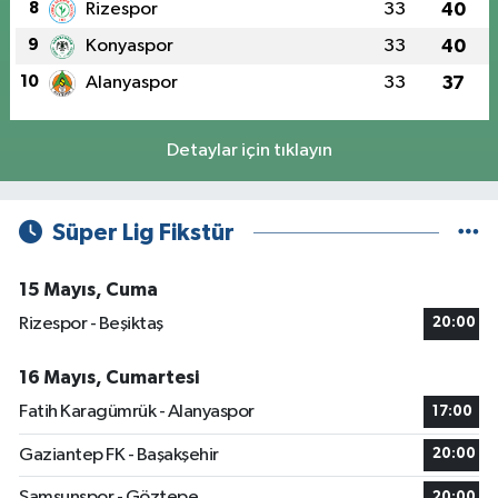
8
Rizespor
33
40
9
Konyaspor
33
40
10
Alanyaspor
33
37
Detaylar için tıklayın
Süper Lig Fikstür
15 Mayıs, Cuma
Rizespor - Beşiktaş
20:00
16 Mayıs, Cumartesi
Fatih Karagümrük - Alanyaspor
17:00
Gaziantep FK - Başakşehir
20:00
Samsunspor - Göztepe
20:00