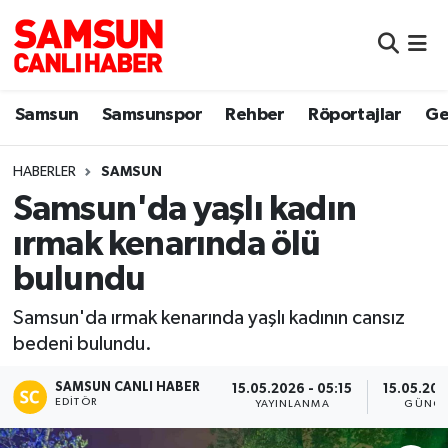
Samsun
Samsun Nöbetçi Eczaneler
Samsun
Samsunspor
Rehber
Röportajlar
Ge
Samsunspor
Samsun Hava Durumu
HABERLER
SAMSUN
Sokak Röportajları
Samsun Namaz Vakitleri
Samsun'da yaşlı kadın
Genel
Samsun Trafik Yoğunluk Haritası
ırmak kenarında ölü
bulundu
Dünya
Süper Lig Puan Durumu ve Fikstür
Samsun'da ırmak kenarında yaşlı kadının cansız
Eğitim
Tüm Manşetler
bedeni bulundu.
Sağlık
Son Dakika Haberleri
SAMSUN CANLI HABER
15.05.2026 - 05:15
15.05.202
EDITÖR
YAYINLANMA
GÜNCE
Yemek
Haber Arşivi