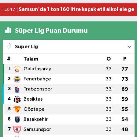
Dron saldırısında Türk mürettebatın yaralandığı
15:12 |
Samsun'da 1 ton 160 litre kaçak etil alkol ele geçi
13:47 |
Süper Lig Puan Durumu
Süper Lig
#
Takım
O
P
1
Galatasaray
33
77
2
Fenerbahçe
33
73
3
Trabzonspor
33
69
4
Beşiktaş
33
59
5
Göztepe
33
55
6
Başakşehir
33
54
7
Samsunspor
33
48