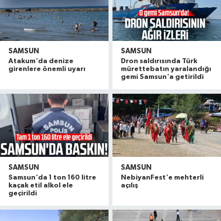
SAMSUN
SAMSUN
Atakum'da denize
Dron saldırısında Türk
girenlere önemli uyarı
mürettebatın yaralandığı
gemi Samsun'a getirildi
SAMSUN
SAMSUN
Samsun'da 1 ton 160 litre
NebiyanFest'e mehterli
kaçak etil alkol ele
açılış
geçirildi