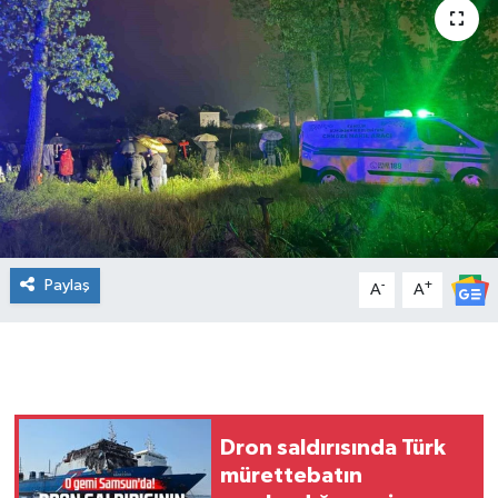
Manşet Haberi
Paylaş
-
+
A
A
Dron saldırısında Türk
mürettebatın