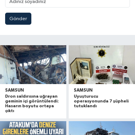
Gönder
SAMSUN
SAMSUN
Dron saldırısına uğrayan
Uyuşturucu
geminin içi görüntülendi:
operasyonunda 7 şüpheli
Hasarın boyutu ortaya
tutuklandı
çıktı