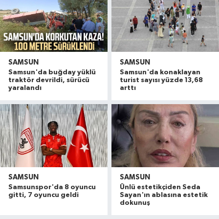
SAMSUN
SAMSUN
Samsun'da buğday yüklü
Samsun'da konaklayan
traktör devrildi, sürücü
turist sayısı yüzde 13,68
yaralandı
arttı
SAMSUN
SAMSUN
Dron saldırısına uğrayan geminin içi görüntülend
16:49 |
Samsunspor'da 8 oyuncu
Ünlü estetikçiden Seda
Uyuşturucu operasyonunda 7 şüpheli tutukland
15:27 |
gitti, 7 oyuncu geldi
Sayan'ın ablasına estetik
dokunuş
Atakum'da denize girenlere önemli uyarı
15:18 |