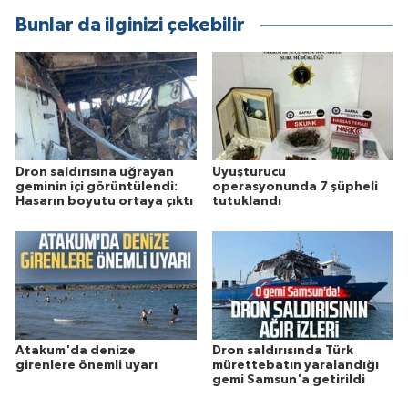
Bunlar da ilginizi çekebilir
Dron saldırısına uğrayan
Uyuşturucu
geminin içi görüntülendi:
operasyonunda 7 şüpheli
Hasarın boyutu ortaya çıktı
tutuklandı
Atakum'da denize
Dron saldırısında Türk
girenlere önemli uyarı
mürettebatın yaralandığı
gemi Samsun'a getirildi