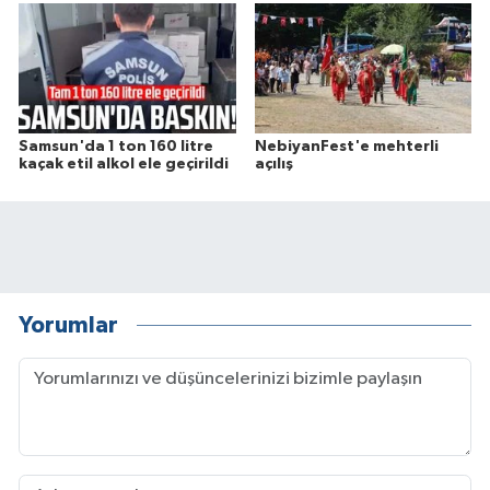
Samsun'da 1 ton 160 litre
NebiyanFest'e mehterli
kaçak etil alkol ele geçirildi
açılış
Yorumlar