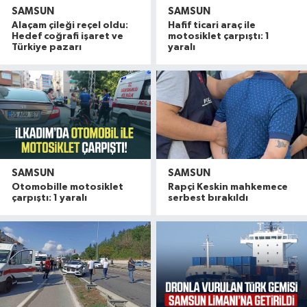
SAMSUN
SAMSUN
Alaçam çileği reçel oldu:
Hafif ticari araç ile
Hedef coğrafi işaret ve
motosiklet çarpıştı: 1
Türkiye pazarı
yaralı
SAMSUN
SAMSUN
Otomobille motosiklet
Rapçi Keskin mahkemece
çarpıştı: 1 yaralı
serbest bırakıldı