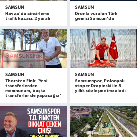
SAMSUN
SAMSUN
Havza'da zincirleme
Dronla vurulan Türk
trafik kazası: 2 yaralı
gemisi Samsun'da
SAMSUN
SAMSUN
Thorsten Fink: 'Yeni
Samsunspor, Polonyalı
transferlerden
stoper Drapinski ile 5
memnunum, başka
yıllık sözleşme imzaladı
transferler de yapacağız'