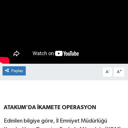
Manşet Haberi
Paylaş
-
+
A
A
ATAKUM'DA İKAMETE OPERASYON
Edinilen bilgiye göre, İl Emniyet Müdürlüğü