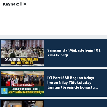
Kaynak:
İHA
Samsun'da 'Mübadelenin 101.
Yılı etkinliği
İYİ Parti SBB Başkan Adayı
İmren Nilay Tüfekci aday
tanıtım töreninde konuştu:
"Her ilçemizde iddialıyız"