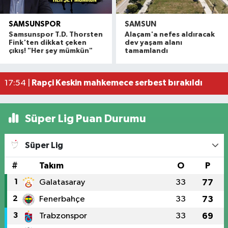
SAMSUNSPOR
SAMSUN
Alaçam çileği reçel oldu: Hedef coğrafi işaret ve
20:16 |
Samsunspor T.D. Thorsten
Alaçam'a nefes aldıracak
Hafif ticari araç ile motosiklet çarpıştı: 1 yaralı
19:06 |
Fink'ten dikkat çeken
dev yaşam alanı
çıkış! "Her şey mümkün"
tamamlandı
Otomobille motosiklet çarpıştı: 1 yaralı
17:59 |
Rapçi Keskin mahkemece serbest bırakıldı
17:54 |
Havza'da zincirleme trafik kazası: 2 yaralı
17:36 |
Süper Lig Puan Durumu
Süper Lig
#
Takım
O
P
1
Galatasaray
33
77
2
Fenerbahçe
33
73
3
Trabzonspor
33
69