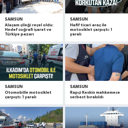
SAMSUN
SAMSUN
Alaçam çileği reçel oldu:
Hafif ticari araç ile
Hedef coğrafi işaret ve
motosiklet çarpıştı: 1
Türkiye pazarı
yaralı
SAMSUN
SAMSUN
Otomobille motosiklet
Rapçi Keskin mahkemece
çarpıştı: 1 yaralı
serbest bırakıldı