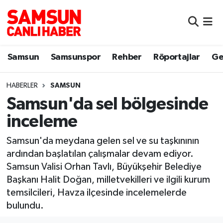
Samsun
Samsun Nöbetçi Eczaneler
Samsun
Samsunspor
Rehber
Röportajlar
Ge
Samsunspor
Samsun Hava Durumu
HABERLER
SAMSUN
Sokak Röportajları
Samsun Namaz Vakitleri
Samsun'da sel bölgesinde
Genel
Samsun Trafik Yoğunluk Haritası
inceleme
Dünya
Süper Lig Puan Durumu ve Fikstür
Samsun'da meydana gelen sel ve su taşkınının
ardından başlatılan çalışmalar devam ediyor.
Eğitim
Tüm Manşetler
Samsun Valisi Orhan Tavlı, Büyükşehir Belediye
Başkanı Halit Doğan, milletvekilleri ve ilgili kurum
Sağlık
Son Dakika Haberleri
temsilcileri, Havza ilçesinde incelemelerde
bulundu.
Yemek
Haber Arşivi