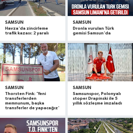
SAMSUN
SAMSUN
Havza'da zincirleme
Dronla vurulan Türk
trafik kazası: 2 yaralı
gemisi Samsun'da
SAMSUN
SAMSUN
Thorsten Fink: 'Yeni
Samsunspor, Polonyalı
transferlerden
stoper Drapinski ile 5
memnunum, başka
yıllık sözleşme imzaladı
transferler de yapacağız'