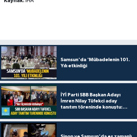
Kaynak:
İHA
Samsun'da 'Mübadelenin 101.
Yılı etkinliği
İYİ Parti SBB Başkan Adayı
İmren Nilay Tüfekci aday
tanıtım töreninde konuştu:
"Her ilçemizde iddialıyız"
Sinop ve Samsun'da eş zamanlı