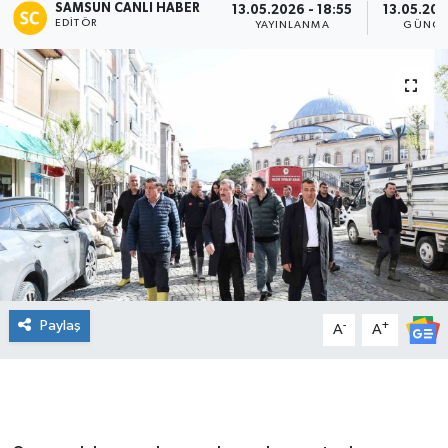
SAMSUN CANLI HABER
13.05.2026 - 18:55
13.05.202
EDITÖR
YAYINLANMA
GÜNCE
Manşet Haberi
Paylaş
-
+
A
A