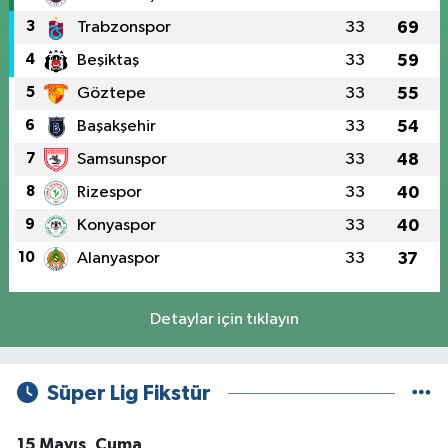
3
Trabzonspor
33
69
4
Beşiktaş
33
59
5
Göztepe
33
55
6
Başakşehir
33
54
7
Samsunspor
33
48
8
Rizespor
33
40
9
Konyaspor
33
40
10
Alanyaspor
33
37
Detaylar için tıklayın
Süper Lig Fikstür
15 Mayıs, Cuma