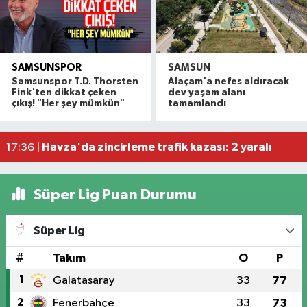
SAMSUNSPOR
SAMSUN
Alaçam çileği reçel oldu: Hedef coğrafi işaret ve
20:16 |
Samsunspor T.D. Thorsten
Alaçam'a nefes aldıracak
Hafif ticari araç ile motosiklet çarpıştı: 1 yaralı
19:06 |
Fink'ten dikkat çeken
dev yaşam alanı
çıkış! "Her şey mümkün"
tamamlandı
Otomobille motosiklet çarpıştı: 1 yaralı
17:59 |
Rapçi Keskin mahkemece serbest bırakıldı
17:54 |
Havza'da zincirleme trafik kazası: 2 yaralı
17:36 |
Süper Lig Puan Durumu
Süper Lig
#
Takım
O
P
1
Galatasaray
33
77
2
Fenerbahçe
33
73