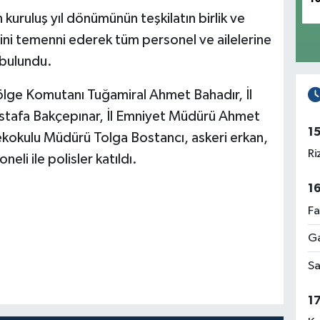
 kuruluş yıl dönümünün teşkilatın birlik ve
ini temenni ederek tüm personel ve ailelerine
 bulundu.
ölge Komutanı Tuğamiral Ahmet Bahadır, İl
tafa Bakçepınar, İl Emniyet Müdürü Ahmet
1
ekokulu Müdürü Tolga Bostancı, askeri erkan,
Ri
eli ile polisler katıldı.
1
Fa
Ga
Sa
1