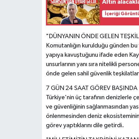
Altın alacak
İçeriği Görünt
"DÜNYANIN ÖNDE GELEN TEŞKİL
Komutanlığın kurulduğu günden bu y
yapıya kavuştuğunu ifade eden Kaya
unsurlarının yanı sıra nitelikli pers
önde gelen sahil güvenlik teşkilatlar
7 GÜN 24 SAAT GÖREV BAŞINDA
Türkiye'nin üç tarafının denizlerle ç
ve güvenliğinin sağlanmasından yas
önlenmesinden deniz ekosisteminin 
görev yaptıklarını dile getirdi.