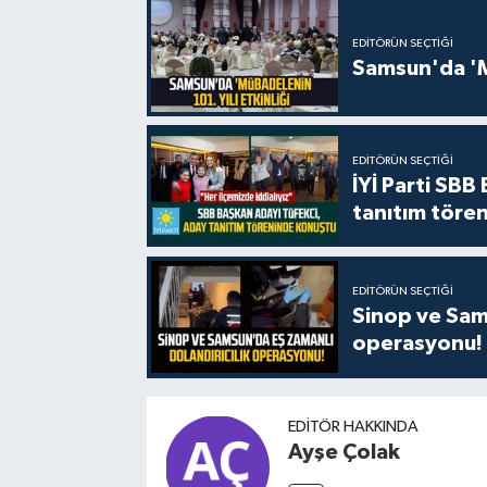
EDITÖRÜN SEÇTIĞI
Samsun'da 'Mü
EDITÖRÜN SEÇTIĞI
İYİ Parti SBB
tanıtım tören
EDITÖRÜN SEÇTIĞI
Sinop ve Sams
operasyonu!
EDITÖR HAKKINDA
Ayşe Çolak