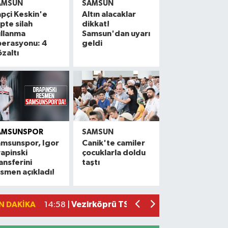
AMSUN
SAMSUN
pçi Keskin'e
Altın alacaklar
ipte silah
dikkat!
ullanma
Samsun'dan uyarı
perasyonu: 4
geldi
zaltı
AMSUNSPOR
SAMSUN
amsunspor, Igor
Canik'te camiler
Samsunspor T.D. Thorsten Fink'ten dik
15:33 |
apinski
çocuklarla doldu
ansferini
taştı
Alaçam'a nefes aldıracak dev yaşam a
15:32 |
smen açıkladı!
Samsunspor, Hollanda kampının ardın
15:29 |
Vezirköprü TSO'da seçim heyecanı baş
14:58 |
N DAKIKA
Samsunspor, Polonyalı stoper Drapinski
15:40 |