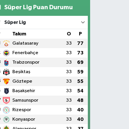
Süper Lig Puan Durumu
Süper Lig
#
Takım
O
P
1
Galatasaray
33
77
2
Fenerbahçe
33
73
3
Trabzonspor
33
69
4
Beşiktaş
33
59
5
Göztepe
33
55
6
Başakşehir
33
54
7
Samsunspor
33
48
8
Rizespor
33
40
9
Konyaspor
33
40
0
Alanyaspor
33
37