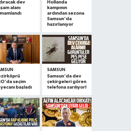
dıracak dev
Hollanda
şam alanı
kampının
amamlandı
ardından sezona
Samsun'da
hazırlanıyor
AMSUN
SAMSUN
ezirköprü
Samsun'da dev
SO'da seçim
çekirgeleri gören
yecanı başladı
telefona sarılıyor!