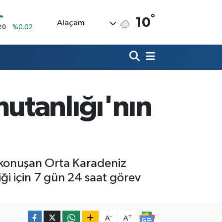
°
10
Alaçam
20
%0.02
90
%0.19
80
%0.18
9000
%0.19
utanlığı'nın
0
,00
%0
N
74
%-1.82
 konuşan Orta Karadeniz
ği için 7 gün 24 saat görev
-
+
A
A