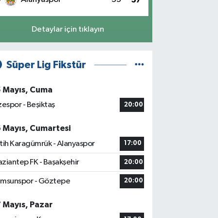
Detaylar için tıklayın
Süper Lig Fikstür
5 Mayıs, Cuma
zespor - Beşiktaş
20:00
6 Mayıs, Cumartesi
tih Karagümrük - Alanyaspor
17:00
ziantep FK - Başakşehir
20:00
msunspor - Göztepe
20:00
7 Mayıs, Pazar