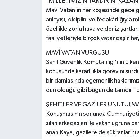
"MİLLETİMİZİN TAKDİRİNİ KAZAN
Mavi Vatan'ın her köşesinde gece 
anlayışı, disiplini ve fedakârlığıyla m
özellikle zorlu hava ve deniz şartla
faaliyetleriyle birçok vatandaşın ha
MAVİ VATAN VURGUSU
Sahil Güvenlik Komutanlığı'nın ülke
konusunda kararlılıkla görevini sür
bir damlasında egemenlik haklarımızı 
dün olduğu gibi bugün de tamdır" 
ŞEHİTLER VE GAZİLER UNUTULM
Konuşmasının sonunda Cumhuriyeti
silah arkadaşları ile vatan uğruna c
anan Kaya, gazilere de şükranlarını