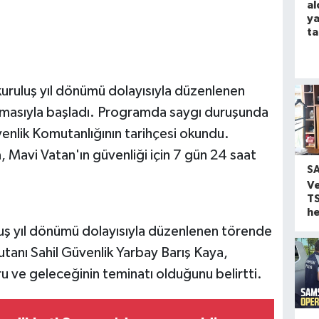
al
ya
t
kuruluş yıl dönümü dolayısıyla düzenlenen
ulmasıyla başladı. Programda saygı duruşunda
üvenlik Komutanlığının tarihçesi okundu.
Mavi Vatan'ın güvenliği için 7 gün 24 saat
S
V
T
he
luş yıl dönümü dolayısıyla düzenlenen törende
anı Sahil Güvenlik Yarbay Barış Kaya,
uru ve geleceğinin teminatı olduğunu belirtti.