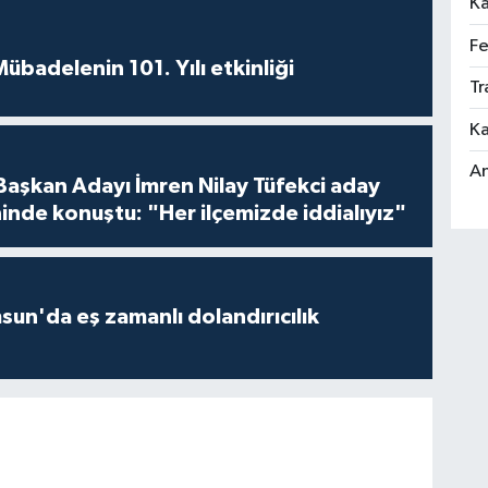
Ka
Fe
badelenin 101. Yılı etkinliği
Tr
Ka
An
 Başkan Adayı İmren Nilay Tüfekci aday
inde konuştu: "Her ilçemizde iddialıyız"
un'da eş zamanlı dolandırıcılık