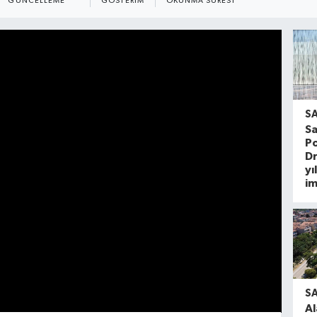
GÜNCELLEME
GÖSTERIM
OKUNMA SÜRESI
S
S
Po
Dr
yı
im
S
Al