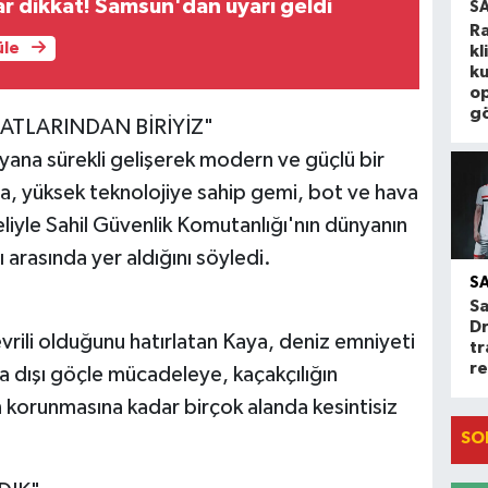
lar dikkat! Samsun'dan uyarı geldi
S
Ra
üle
kl
k
o
gö
ATLARINDAN BİRİYİZ"
ana sürekli gelişerek modern ve güçlü bir
, yüksek teknolojiye sahip gemi, bot ve hava
oneliyle Sahil Güvenlik Komutanlığı'nın dünyanın
ı arasında yer aldığını söyledi.
S
S
Dr
evrili olduğunu hatırlatan Kaya, deniz emniyeti
tr
re
a dışı göçle mücadeleye, kaçakçılığın
korunmasına kadar birçok alanda kesintisiz
SO