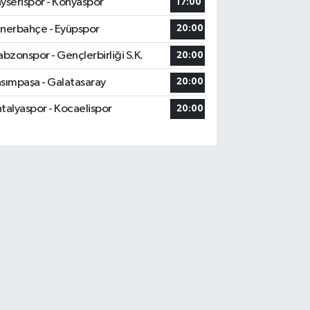
yserispor - Konyaspor
17:00
nerbahçe - Eyüpspor
20:00
abzonspor - Gençlerbirliği S.K.
20:00
sımpaşa - Galatasaray
20:00
talyaspor - Kocaelispor
20:00