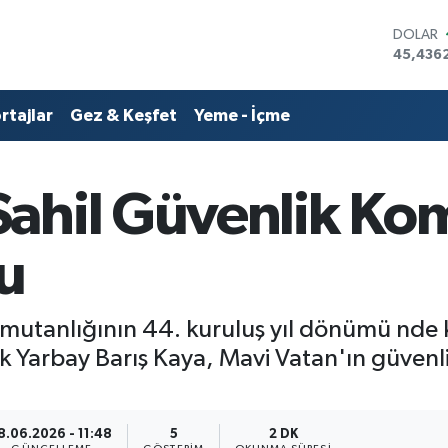
DOLAR
45,436
EURO
53,386
rtajlar
Gez & Keşfet
Yeme - İçme
STERLİN
61,603
G.ALTIN
6862,0
ahil Güvenlik Kom
BİST10
14.598
BITCOI
ru
79.591,
mutanlığının 44. kuruluş yıl dönümü nde
 Yarbay Barış Kaya, Mavi Vatan'ın güvenli
8.06.2026 - 11:48
5
2 DK