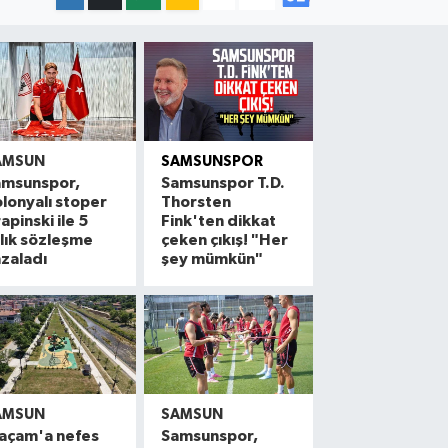
AMSUN
SAMSUNSPOR
amsunspor,
Samsunspor T.D.
lonyalı stoper
Thorsten
apinski ile 5
Fink'ten dikkat
llık sözleşme
çeken çıkış! "Her
zaladı
şey mümkün"
AMSUN
SAMSUN
açam'a nefes
Samsunspor,