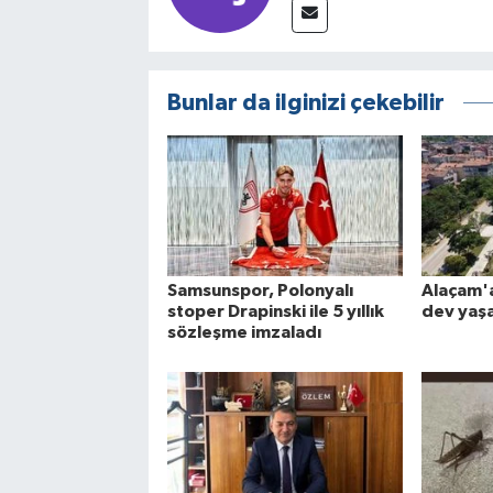
Bunlar da ilginizi çekebilir
Samsunspor, Polonyalı
Alaçam'a
stoper Drapinski ile 5 yıllık
dev yaş
sözleşme imzaladı