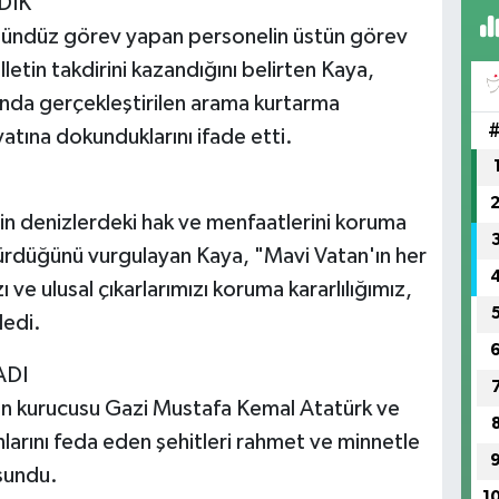
DIK"
gündüz görev yapan personelin üstün görev
illetin takdirini kazandığını belirten Kaya,
rında gerçekleştirilen arama kurtarma
yatına dokunduklarını ifade etti.
nin denizlerdeki hak ve menfaatlerini koruma
dürdüğünü vurgulayan Kaya, "Mavi Vatan'ın her
ve ulusal çıkarlarımızı koruma kararlılığımız,
dedi.
ADI
n kurucusu Gazi Mustafa Kemal Atatürk ve
anlarını feda eden şehitleri rahmet ve minnetle
 sundu.
1