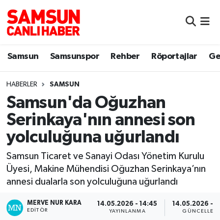
Samsun
Samsun Nöbetçi Eczaneler
Samsun
Samsunspor
Rehber
Röportajlar
Ge
Samsunspor
Samsun Hava Durumu
HABERLER
SAMSUN
Sokak Röportajları
Samsun Namaz Vakitleri
Samsun'da Oğuzhan
Genel
Samsun Trafik Yoğunluk Haritası
Serinkaya'nın annesi son
yolculuğuna uğurlandı
Dünya
Süper Lig Puan Durumu ve Fikstür
Samsun Ticaret ve Sanayi Odası Yönetim Kurulu
Eğitim
Tüm Manşetler
Üyesi, Makine Mühendisi Oğuzhan Serinkaya’nın
annesi dualarla son yolculuğuna uğurlandı
Sağlık
Son Dakika Haberleri
MERVE NUR KARA
14.05.2026 - 14:45
14.05.2026 - 1
EDITÖR
Yemek
Haber Arşivi
YAYINLANMA
GÜNCELLEM