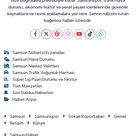
hızlı doğrulama prensibiyle sunar. Samsunspor, trafik-hava
durumu, ekonomi-kültür ve yerel yaşam içeriklerinde güvenilir
kaynaklara ve resmî açıklamalara yer verir. Şehrin nabzını tutan
bağımsız haber sitesidir.
Samsun Nöbetçi Eczaneler
Samsun Hava Durumu
Samsun Namaz Vakitleri
Samsun Trafik Yoğunluk Haritası
Süper Lig Puan Durumu ve Fikstür
Tüm Manşetler
Son Dakika Haberleri
Haber Arşivi
Samsun
Samsunspor
Sokak Röportajları
Genel
İletişim
Künye
Samsun Haber