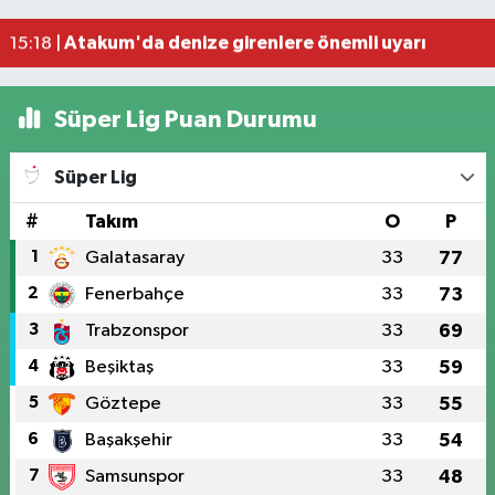
Uyuşturucu operasyonunda 7 şüpheli tutukland
15:27 |
Atakum'da denize girenlere önemli uyarı
15:18 |
Süper Lig Puan Durumu
Süper Lig
#
Takım
O
P
1
Galatasaray
33
77
2
Fenerbahçe
33
73
3
Trabzonspor
33
69
4
Beşiktaş
33
59
5
Göztepe
33
55
6
Başakşehir
33
54
7
Samsunspor
33
48