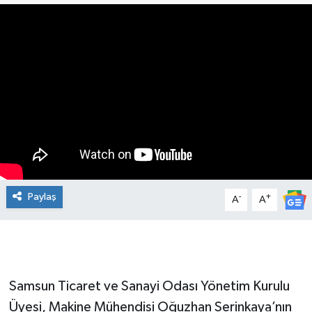
Manşet Haberi
Paylaş
-
+
A
A
Samsun Ticaret ve Sanayi Odası Yönetim Kurulu
Üyesi, Makine Mühendisi Oğuzhan Serinkaya’nın