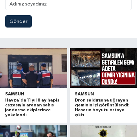
Gönder
SAMSUN
SAMSUN
Havza'da 11 yıl 8 ay hapis
Dron saldırısına uğrayan
cezasıyla aranan şahıs
geminin içi görüntülendi:
jandarma ekiplerince
Hasarın boyutu ortaya
yakalandı
çıktı