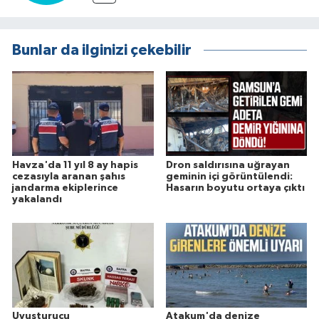
Bunlar da ilginizi çekebilir
Havza'da 11 yıl 8 ay hapis
Dron saldırısına uğrayan
cezasıyla aranan şahıs
geminin içi görüntülendi:
jandarma ekiplerince
Hasarın boyutu ortaya çıktı
yakalandı
Uyuşturucu
Atakum'da denize