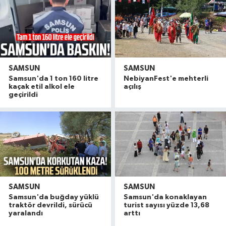
SAMSUN
SAMSUN
Samsun'da 1 ton 160 litre
NebiyanFest'e mehterli
kaçak etil alkol ele
açılış
geçirildi
SAMSUN
SAMSUN
Havza'da 11 yıl 8 ay hapis cezasıyla aranan şahı
19:58 |
Samsun'da buğday yüklü
Samsun'da konaklayan
Dron saldırısına uğrayan geminin içi görüntülend
16:49 |
traktör devrildi, sürücü
turist sayısı yüzde 13,68
yaralandı
arttı
Samsunspor’dan Kasımpaşa karşısında ilk maçta 
16:40 |