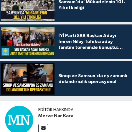
Samsun'da 'Mübadelenin 101.
Yılı etkinliği
İYİ Parti SBB Başkan Adayı
İmren Nilay Tüfekci aday
tanıtım töreninde konuştu:
"Her ilçemizde iddialıyız"
Sinop ve Samsun'da eş zamanlı
dolandırıcılık operasyonu!
EDITÖR HAKKINDA
Merve Nur Kara