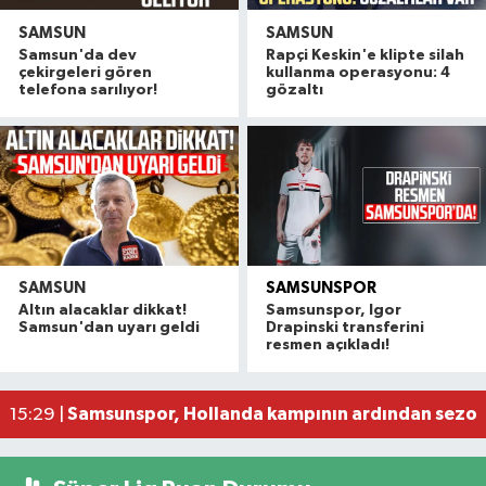
SAMSUN
SAMSUN
Samsun'da dev
Rapçi Keskin'e klipte silah
çekirgeleri gören
kullanma operasyonu: 4
telefona sarılıyor!
gözaltı
SAMSUN
SAMSUNSPOR
Thorsten Fink: 'Yeni transferlerden memnunum, 
16:33 |
Altın alacaklar dikkat!
Samsunspor, Igor
Samsunspor, Polonyalı stoper Drapinski ile 5 yıl
15:40 |
Samsun'dan uyarı geldi
Drapinski transferini
resmen açıkladı!
Samsunspor T.D. Thorsten Fink'ten dikkat çeken
15:33 |
Alaçam'a nefes aldıracak dev yaşam alanı tama
15:32 |
Samsunspor, Hollanda kampının ardından sezon
15:29 |