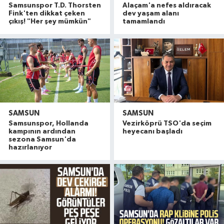
Samsunspor T.D. Thorsten
Alaçam'a nefes aldıracak
Fink'ten dikkat çeken
dev yaşam alanı
çıkış! "Her şey mümkün"
tamamlandı
SAMSUN
SAMSUN
Samsunspor, Hollanda
Vezirköprü TSO'da seçim
kampının ardından
heyecanı başladı
sezona Samsun'da
hazırlanıyor