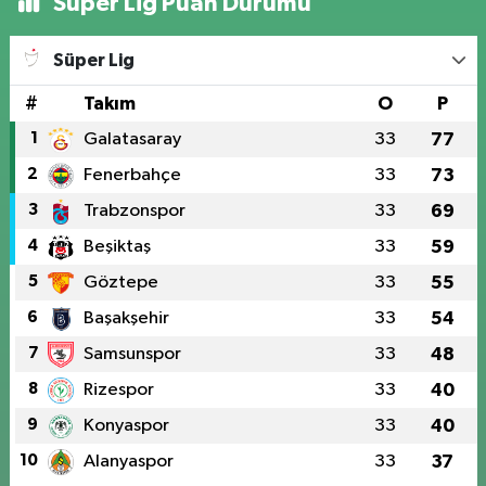
Süper Lig Puan Durumu
Süper Lig
#
Takım
O
P
1
Galatasaray
33
77
2
Fenerbahçe
33
73
3
Trabzonspor
33
69
4
Beşiktaş
33
59
5
Göztepe
33
55
6
Başakşehir
33
54
7
Samsunspor
33
48
8
Rizespor
33
40
9
Konyaspor
33
40
10
Alanyaspor
33
37