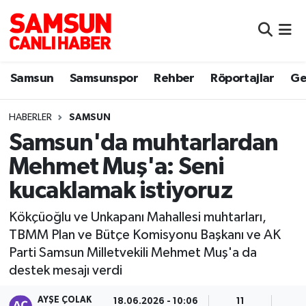
Samsun
Samsun Nöbetçi Eczaneler
Samsun
Samsunspor
Rehber
Röportajlar
Ge
Samsunspor
Samsun Hava Durumu
HABERLER
SAMSUN
Sokak Röportajları
Samsun Namaz Vakitleri
Samsun'da muhtarlardan
Genel
Samsun Trafik Yoğunluk Haritası
Mehmet Muş'a: Seni
kucaklamak istiyoruz
Dünya
Süper Lig Puan Durumu ve Fikstür
Kökçüoğlu ve Unkapanı Mahallesi muhtarları,
Eğitim
Tüm Manşetler
TBMM Plan ve Bütçe Komisyonu Başkanı ve AK
Parti Samsun Milletvekili Mehmet Muş'a da
Sağlık
Son Dakika Haberleri
destek mesajı verdi
Yemek
Haber Arşivi
AYŞE ÇOLAK
18.06.2026 - 10:06
11