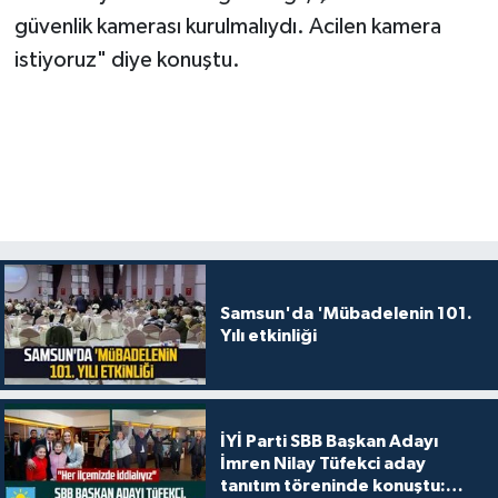
güvenlik kamerası kurulmalıydı. Acilen kamera
istiyoruz" diye konuştu.
Samsun'da 'Mübadelenin 101.
Yılı etkinliği
İYİ Parti SBB Başkan Adayı
İmren Nilay Tüfekci aday
tanıtım töreninde konuştu: