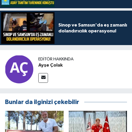
"Her ilçemizde iddialıyız"
Sinop ve Samsun'da eş zamanlı
dolandırıcılık operasyonu!
EDITÖR HAKKINDA
Ayşe Çolak
Bunlar da ilginizi çekebilir