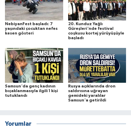
NebiyanFest başladı: 7
20. Kunduz Yağlı
yaşındaki çocuktan nefes
Güreşleri'nde festival
kesen gösteri
coşkusu kortej yürüyüşüyle
başladı
Samsun'da genç kadının
Rusya açıklarında dron
bıçaklanmasıyla ilgili 1 kişi
saldırısına uğrayan
tutuklandı
gemideki yaralılar
Samsun'a getirildi
Yorumlar