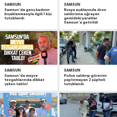
SAMSUN
SAMSUN
Samsun'da genç kadının
Rusya açıklarında dron
bıçaklanmasıyla ilgili 1 kişi
saldırısına uğrayan
tutuklandı
gemideki yaralılar
Samsun'a getirildi
SAMSUN
SAMSUN
Samsun'da meyve
Polise saldırıp görevini
tezgahlarında dikkat
yaptırmayan 2 şüpheli
çeken tablo!
tutuklandı