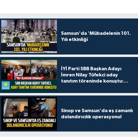
Samsun'da 'Mübadelenin 101.
Yılı etkinliği
İYİ Parti SBB Başkan Adayı
İmren Nilay Tüfekci aday
tanıtım töreninde konuştu:
"Her ilçemizde iddialıyız"
Sinop ve Samsun'da eş zamanlı
dolandırıcılık operasyonu!