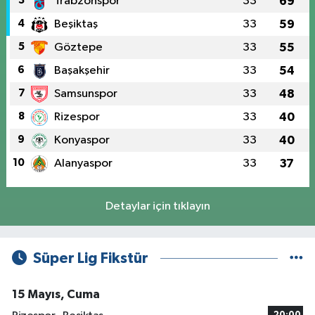
3
Trabzonspor
33
69
4
Beşiktaş
33
59
5
Göztepe
33
55
6
Başakşehir
33
54
7
Samsunspor
33
48
8
Rizespor
33
40
9
Konyaspor
33
40
10
Alanyaspor
33
37
Detaylar için tıklayın
Süper Lig Fikstür
15 Mayıs, Cuma