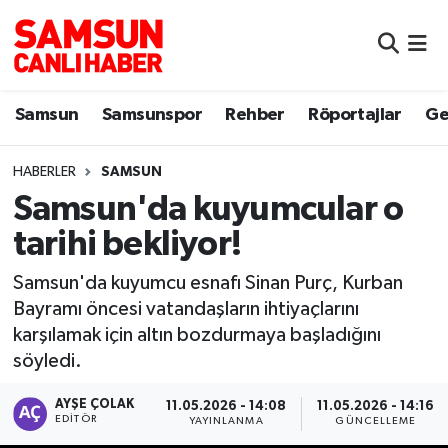
Samsun
Samsun Nöbetçi Eczaneler
Samsun
Samsunspor
Rehber
Röportajlar
Ge
Samsunspor
Samsun Hava Durumu
HABERLER
SAMSUN
Sokak Röportajları
Samsun Namaz Vakitleri
Samsun'da kuyumcular o
Genel
Samsun Trafik Yoğunluk Haritası
tarihi bekliyor!
Dünya
Süper Lig Puan Durumu ve Fikstür
Samsun'da kuyumcu esnafı Sinan Purç, Kurban
Bayramı öncesi vatandaşların ihtiyaçlarını
Eğitim
Tüm Manşetler
karşılamak için altın bozdurmaya başladığını
söyledi.
Sağlık
Son Dakika Haberleri
AYŞE ÇOLAK
11.05.2026 - 14:08
11.05.2026 - 14:16
EDITÖR
YAYINLANMA
GÜNCELLEME
Yemek
Haber Arşivi