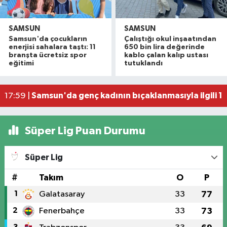
SAMSUN
SAMSUN
Samsun'da çocukların
Çalıştığı okul inşaatından
İller Arası Muay Thai Açık Hava Turnuvası Samsu
22:58 |
enerjisi sahalara taştı: 11
650 bin lira değerinde
Konteyner ev alevlere teslim oldu
22:36 |
branşta ücretsiz spor
kablo çalan kalıp ustası
eğitimi
tutuklandı
NebiyanFest başladı: 7 yaşındaki çocuktan nefe
19:59 |
20. Kunduz Yağlı Güreşleri'nde festival coşkusu
18:50 |
Samsun'da genç kadının bıçaklanmasıyla ilgili 1 k
17:59 |
Süper Lig Puan Durumu
Süper Lig
#
Takım
O
P
1
Galatasaray
33
77
2
Fenerbahçe
33
73