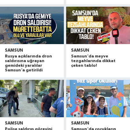
SAMSUN
SAMSUN
Rusya açıklarında dron
Samsun'da meyve
saldırısına uğrayan
tezgahlarında dikkat
gemideki yaralılar
çeken tablo!
Samsun'a getirildi
SAMSUN
SAMSUN
Polise saldırıp görevini
Samsun'da çocukların