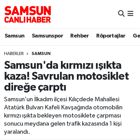
Samsun
Samsun Nöbetçi Eczaneler
Samsun
Samsunspor
Rehber
Röportajlar
Ge
Samsunspor
Samsun Hava Durumu
HABERLER
SAMSUN
Sokak Röportajları
Samsun Namaz Vakitleri
Samsun'da kırmızı ışıkta
Genel
Samsun Trafik Yoğunluk Haritası
kaza! Savrulan motosiklet
direğe çarptı
Dünya
Süper Lig Puan Durumu ve Fikstür
Samsun'un İlkadım ilçesi Kılıçdede Mahallesi
Eğitim
Tüm Manşetler
Atatürk Bulvarı Kafeli Kavşağında otomobilin
kırmızı ışıkta bekleyen motosiklete çarpması
Sağlık
Son Dakika Haberleri
sonucu meydana gelen trafik kazasında 1 kişi
yaralandı.
Yemek
Haber Arşivi