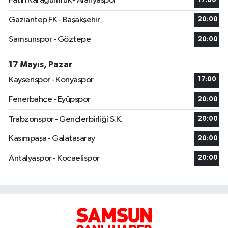
Fatih Karagümrük - Alanyaspor
17:00
Gaziantep FK - Başakşehir
20:00
Samsunspor - Göztepe
20:00
17 Mayıs, Pazar
Kayserispor - Konyaspor
17:00
Fenerbahçe - Eyüpspor
20:00
Trabzonspor - Gençlerbirliği S.K.
20:00
Kasımpaşa - Galatasaray
20:00
Antalyaspor - Kocaelispor
20:00