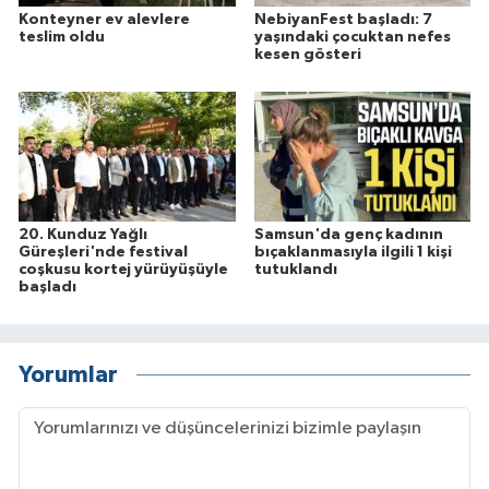
Konteyner ev alevlere
NebiyanFest başladı: 7
teslim oldu
yaşındaki çocuktan nefes
kesen gösteri
20. Kunduz Yağlı
Samsun'da genç kadının
Güreşleri'nde festival
bıçaklanmasıyla ilgili 1 kişi
coşkusu kortej yürüyüşüyle
tutuklandı
başladı
Yorumlar