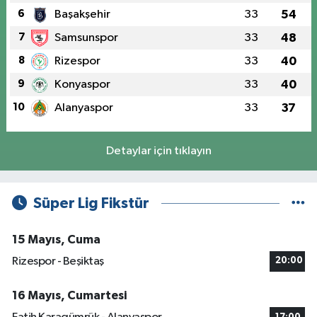
6
Başakşehir
33
54
7
Samsunspor
33
48
8
Rizespor
33
40
9
Konyaspor
33
40
10
Alanyaspor
33
37
Detaylar için tıklayın
Süper Lig Fikstür
15 Mayıs, Cuma
Rizespor - Beşiktaş
20:00
16 Mayıs, Cumartesi