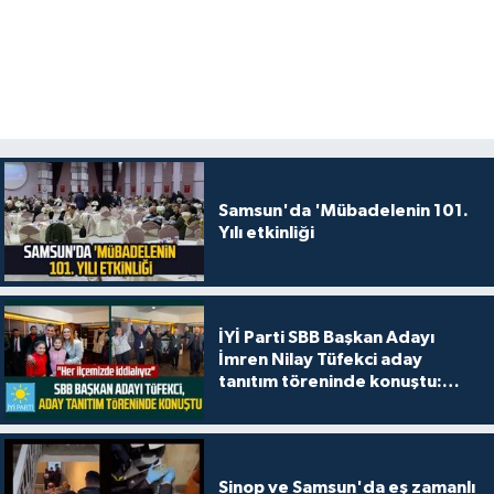
Samsun'da 'Mübadelenin 101.
Yılı etkinliği
İYİ Parti SBB Başkan Adayı
İmren Nilay Tüfekci aday
tanıtım töreninde konuştu:
"Her ilçemizde iddialıyız"
Sinop ve Samsun'da eş zamanlı