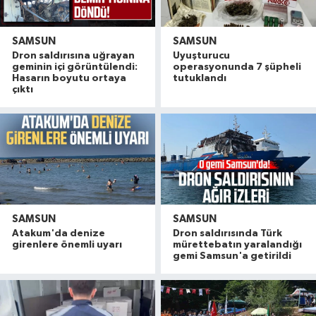
SAMSUN
SAMSUN
Dron saldırısına uğrayan
Uyuşturucu
geminin içi görüntülendi:
operasyonunda 7 şüpheli
Hasarın boyutu ortaya
tutuklandı
çıktı
SAMSUN
SAMSUN
Atakum'da denize
Dron saldırısında Türk
girenlere önemli uyarı
mürettebatın yaralandığı
gemi Samsun'a getirildi