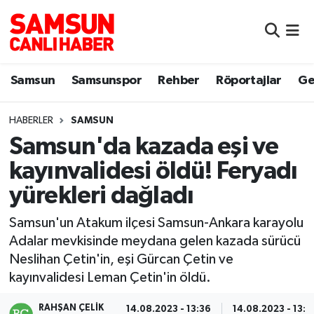
Samsun
Samsun Nöbetçi Eczaneler
Samsun
Samsunspor
Rehber
Röportajlar
Ge
Samsunspor
Samsun Hava Durumu
HABERLER
SAMSUN
Sokak Röportajları
Samsun Namaz Vakitleri
Samsun'da kazada eşi ve
Genel
Samsun Trafik Yoğunluk Haritası
kayınvalidesi öldü! Feryadı
yürekleri dağladı
Dünya
Süper Lig Puan Durumu ve Fikstür
Samsun'un Atakum ilçesi Samsun-Ankara karayolu
Eğitim
Tüm Manşetler
Adalar mevkisinde meydana gelen kazada sürücü
Neslihan Çetin'in, eşi Gürcan Çetin ve
Sağlık
Son Dakika Haberleri
kayınvalidesi Leman Çetin'in öldü.
Yemek
Haber Arşivi
RAHŞAN ÇELIK
14.08.2023 - 13:36
14.08.2023 - 13:4