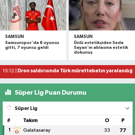
SAMSUN
SAMSUN
Dron saldırısına uğrayan geminin içi görüntülend
16:49 |
Samsunspor'da 8 oyuncu
Ünlü estetikçiden Seda
Uyuşturucu operasyonunda 7 şüpheli tutukland
15:27 |
gitti, 7 oyuncu geldi
Sayan'ın ablasına estetik
dokunuş
Atakum'da denize girenlere önemli uyarı
15:18 |
Dron saldırısında Türk mürettebatın yaralandığı
15:12 |
Samsun'da 1 ton 160 litre kaçak etil alkol ele geçi
13:47 |
Süper Lig Puan Durumu
Süper Lig
#
Takım
O
P
1
Galatasaray
33
77