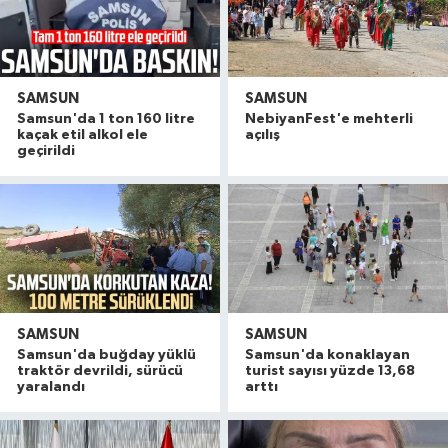
SAMSUN
SAMSUN
Samsun'da 1 ton 160 litre
NebiyanFest'e mehterli
kaçak etil alkol ele
açılış
geçirildi
SAMSUN
SAMSUN
Samsun'da buğday yüklü
Samsun'da konaklayan
traktör devrildi, sürücü
turist sayısı yüzde 13,68
yaralandı
arttı