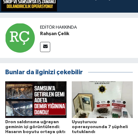
EDITÖR HAKKINDA
Rahşan Çelik
Bunlar da ilginizi çekebilir
Dron saldırısına uğrayan
Uyuşturucu
geminin içi görüntülendi:
operasyonunda 7 şüpheli
Hasarın boyutu ortaya çıktı
tutuklandı