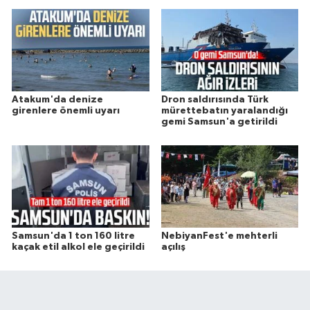
Atakum'da denize
Dron saldırısında Türk
girenlere önemli uyarı
mürettebatın yaralandığı
gemi Samsun'a getirildi
Samsun'da 1 ton 160 litre
NebiyanFest'e mehterli
kaçak etil alkol ele geçirildi
açılış