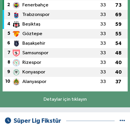
2
Fenerbahçe
33
73
3
Trabzonspor
33
69
4
Beşiktaş
33
59
5
Göztepe
33
55
6
Başakşehir
33
54
7
Samsunspor
33
48
8
Rizespor
33
40
9
Konyaspor
33
40
10
Alanyaspor
33
37
Detaylar için tıklayın
Süper Lig Fikstür