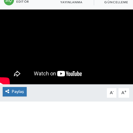
EDITÖR
YAYINLANMA
GÜNCELLEME
Manşet Haberi
Paylaş
-
+
A
A