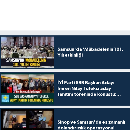
Samsun'da 'Mübadelenin 101.
Yılı etkinliği
İYİ Parti SBB Başkan Adayı
İmren Nilay Tüfekci aday
tanıtım töreninde konuştu:
"Her ilçemizde iddialıyız"
Sinop ve Samsun'da eş zamanlı
dolandırıcılık operasyonu!