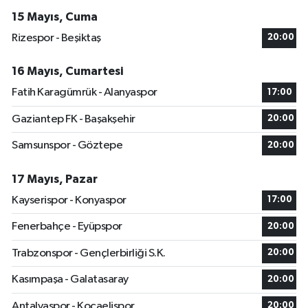
15 Mayıs, Cuma
Rizespor - Beşiktaş
20:00
16 Mayıs, Cumartesi
Fatih Karagümrük - Alanyaspor
17:00
Gaziantep FK - Başakşehir
20:00
Samsunspor - Göztepe
20:00
17 Mayıs, Pazar
Kayserispor - Konyaspor
17:00
Fenerbahçe - Eyüpspor
20:00
Trabzonspor - Gençlerbirliği S.K.
20:00
Kasımpaşa - Galatasaray
20:00
Antalyaspor - Kocaelispor
20:00