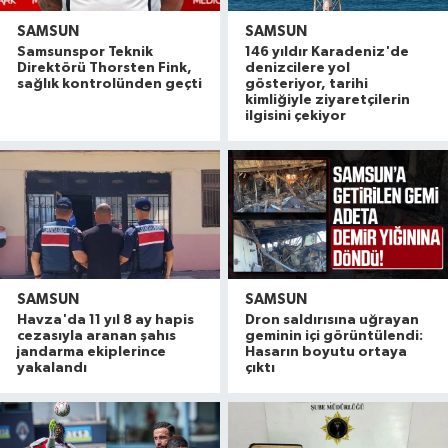
SAMSUN
SAMSUN
Samsunspor Teknik
146 yıldır Karadeniz'de
Direktörü Thorsten Fink,
denizcilere yol
sağlık kontrolünden geçti
gösteriyor, tarihi
kimliğiyle ziyaretçilerin
ilgisini çekiyor
SAMSUN
SAMSUN
Havza'da 11 yıl 8 ay hapis
Dron saldırısına uğrayan
cezasıyla aranan şahıs
geminin içi görüntülendi:
jandarma ekiplerince
Hasarın boyutu ortaya
yakalandı
çıktı