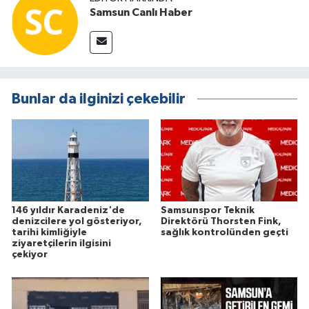
Samsun Canlı Haber
Bunlar da ilginizi çekebilir
146 yıldır Karadeniz'de
Samsunspor Teknik
denizcilere yol gösteriyor,
Direktörü Thorsten Fink,
tarihi kimliğiyle
sağlık kontrolünden geçti
ziyaretçilerin ilgisini
çekiyor