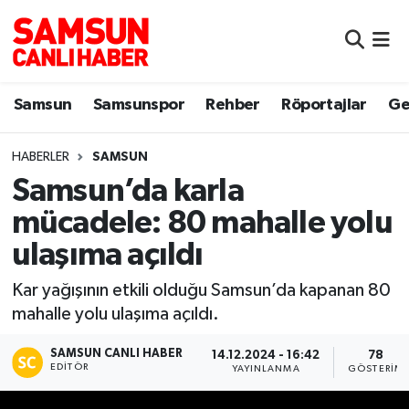
Samsun
Samsun Nöbetçi Eczaneler
Samsun
Samsunspor
Rehber
Röportajlar
Ge
Samsunspor
Samsun Hava Durumu
HABERLER
SAMSUN
Sokak Röportajları
Samsun Namaz Vakitleri
Samsun’da karla
Genel
Samsun Trafik Yoğunluk Haritası
mücadele: 80 mahalle yolu
ulaşıma açıldı
Dünya
Süper Lig Puan Durumu ve Fikstür
Kar yağışının etkili olduğu Samsun’da kapanan 80
Eğitim
Tüm Manşetler
mahalle yolu ulaşıma açıldı.
Sağlık
Son Dakika Haberleri
SAMSUN CANLI HABER
14.12.2024 - 16:42
78
EDITÖR
YAYINLANMA
GÖSTERIM
Yemek
Haber Arşivi