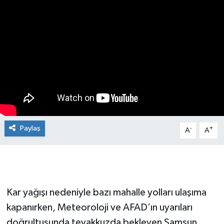
Manşet Haberi
Paylaş
-
+
A
A
Kar yağışı nedeniyle bazı mahalle yolları ulaşıma
kapanırken, Meteoroloji ve AFAD’ın uyarıları
doğrultusunda teyakkuzda bekleyen Samsun