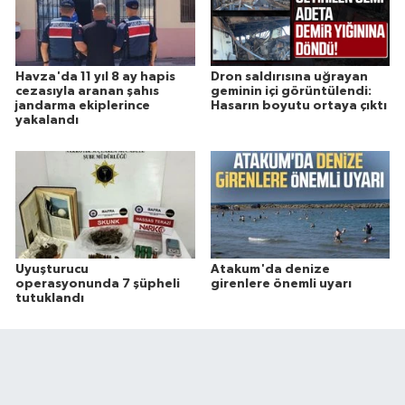
Havza'da 11 yıl 8 ay hapis
Dron saldırısına uğrayan
cezasıyla aranan şahıs
geminin içi görüntülendi:
jandarma ekiplerince
Hasarın boyutu ortaya çıktı
yakalandı
Uyuşturucu
Atakum'da denize
operasyonunda 7 şüpheli
girenlere önemli uyarı
tutuklandı