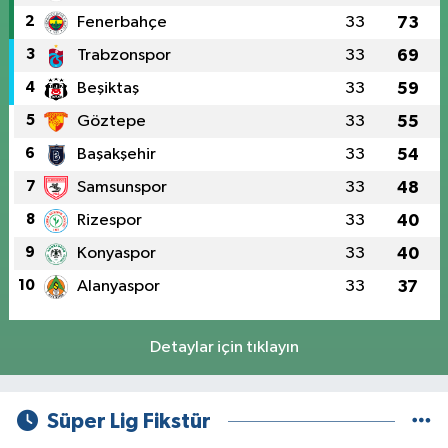
2
Fenerbahçe
33
73
3
Trabzonspor
33
69
4
Beşiktaş
33
59
5
Göztepe
33
55
6
Başakşehir
33
54
7
Samsunspor
33
48
8
Rizespor
33
40
9
Konyaspor
33
40
10
Alanyaspor
33
37
Detaylar için tıklayın
Süper Lig Fikstür