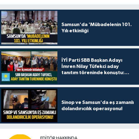
Samsun'da 'Mübadelenin 101.
Yılı etkinliği
İYİ Parti SBB Başkan Adayı
İmren Nilay Tüfekci aday
tanıtım töreninde konuştu:
"Her ilçemizde iddialıyız"
Sinop ve Samsun'da eş zamanlı
dolandırıcılık operasyonu!
EDITÖR HAKKINDA