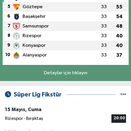
5
Göztepe
33
55
6
Başakşehir
33
54
7
Samsunspor
33
48
8
Rizespor
33
40
9
Konyaspor
33
40
10
Alanyaspor
33
37
Detaylar için tıklayın
Süper Lig Fikstür
15 Mayıs, Cuma
Rizespor - Beşiktaş
20:00