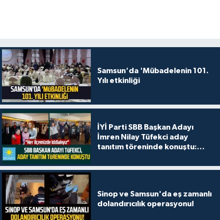
Samsun'da 'Mübadelenin 101.
Yılı etkinliği
İYİ Parti SBB Başkan Adayı
İmren Nilay Tüfekci aday
tanıtım töreninde konuştu:
"Her ilçemizde iddialıyız"
Sinop ve Samsun'da eş zamanlı
dolandırıcılık operasyonu!