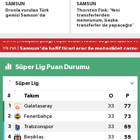
SAMSUN
SAMSUN
Dronla vurulan Türk
Thorsten Fink: 'Yeni
Balık ölümlerine sebep olan tesise 839 bin TL ce
10:57 |
gemisi Samsun'da
transferlerden
Samsunspor taraftarından Yusuf ve Berat'a unu
10:33 |
memnunum, başka
transferler de yapacağız'
Samsun'da çalıştığı okul inşaatından 650 bin lira
10:29 |
Alaçam çileği reçel oldu: Hedef coğrafi işaret ve
20:16 |
Samsun'da hafif ticari araç ile motosiklet çarpıştı
19:06 |
Süper Lig Puan Durumu
Süper Lig
#
Takım
O
P
1
Galatasaray
33
77
2
Fenerbahçe
33
73
3
Trabzonspor
33
69
4
Beşiktaş
33
59