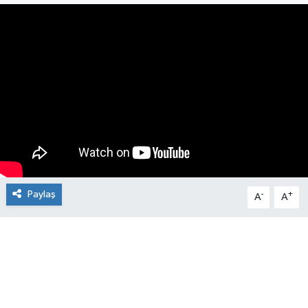
Manşet Haberi
Paylaş
-
+
A
A