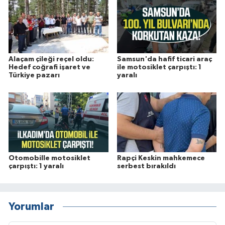
Alaçam çileği reçel oldu:
Samsun'da hafif ticari araç
Hedef coğrafi işaret ve
ile motosiklet çarpıştı: 1
Türkiye pazarı
yaralı
Otomobille motosiklet
Rapçi Keskin mahkemece
çarpıştı: 1 yaralı
serbest bırakıldı
Yorumlar