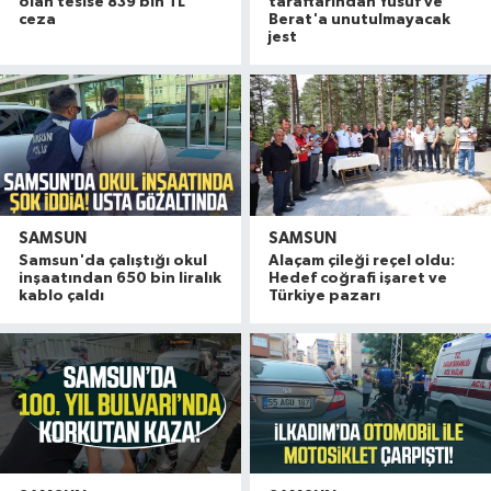
olan tesise 839 bin TL
taraftarından Yusuf ve
ceza
Berat'a unutulmayacak
jest
SAMSUN
SAMSUN
Samsun'da çalıştığı okul
Alaçam çileği reçel oldu:
inşaatından 650 bin liralık
Hedef coğrafi işaret ve
kablo çaldı
Türkiye pazarı