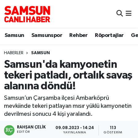
Samsun
Samsun Nöbetçi Eczaneler
Samsun
Samsunspor
Rehber
Röportajlar
Ge
Samsunspor
Samsun Hava Durumu
HABERLER
SAMSUN
Sokak Röportajları
Samsun Namaz Vakitleri
Samsun'da kamyonetin
Genel
Samsun Trafik Yoğunluk Haritası
tekeri patladı, ortalık savaş
alanına döndü!
Dünya
Süper Lig Puan Durumu ve Fikstür
Samsun’un Çarşamba ilçesi Ambarköprü
Eğitim
Tüm Manşetler
mevkiinde tekeri patlayan mısır yüklü kamyonetin
devrilmesi sonucu 4 kişi yaralandı.
Sağlık
Son Dakika Haberleri
RAHŞAN ÇELIK
09.08.2023 - 14:24
113
EDITÖR
Yemek
Haber Arşivi
YAYINLANMA
GÖSTERIM