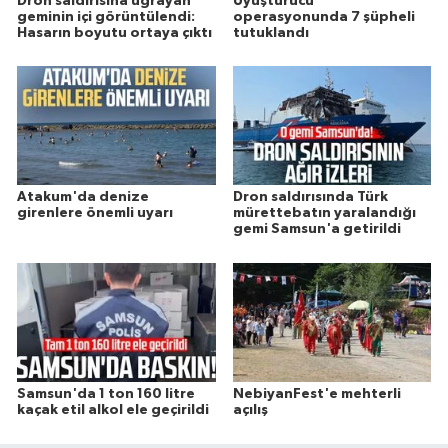
Dron saldırısına uğrayan
Uyuşturucu
geminin içi görüntülendi:
operasyonunda 7 şüpheli
Hasarın boyutu ortaya çıktı
tutuklandı
Atakum'da denize
Dron saldırısında Türk
girenlere önemli uyarı
mürettebatın yaralandığı
gemi Samsun'a getirildi
Samsun'da 1 ton 160 litre
NebiyanFest'e mehterli
kaçak etil alkol ele geçirildi
açılış