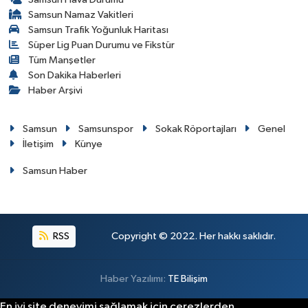
Samsun Namaz Vakitleri
Samsun Trafik Yoğunluk Haritası
Süper Lig Puan Durumu ve Fikstür
Tüm Manşetler
Son Dakika Haberleri
Haber Arşivi
Samsun
Samsunspor
Sokak Röportajları
Genel
İletişim
Künye
Samsun Haber
RSS
Copyright © 2022. Her hakkı saklıdır.
Haber Yazılımı:
TE Bilişim
En iyi site deneyimi sağlamak için çerezlerden