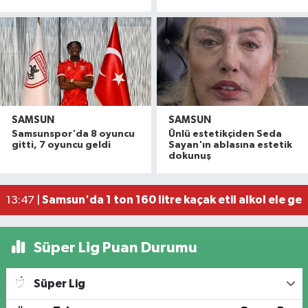
SAMSUN
SAMSUN
Dron saldırısına uğrayan geminin içi görüntülend
16:49 |
Samsunspor'da 8 oyuncu
Ünlü estetikçiden Seda
Uyuşturucu operasyonunda 7 şüpheli tutukland
15:27 |
gitti, 7 oyuncu geldi
Sayan'ın ablasına estetik
dokunuş
Atakum'da denize girenlere önemli uyarı
15:18 |
Dron saldırısında Türk mürettebatın yaralandığı
15:12 |
Samsun'da 1 ton 160 litre kaçak etil alkol ele geçi
13:47 |
Süper Lig Puan Durumu
Süper Lig