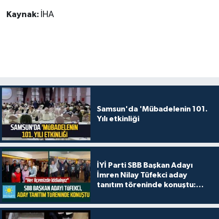
Kaynak:
İHA
Samsun'da 'Mübadelenin 101.
Yılı etkinliği
İYİ Parti SBB Başkan Adayı
İmren Nilay Tüfekci aday
tanıtım töreninde konuştu:
"Her ilçemizde iddialıyız"