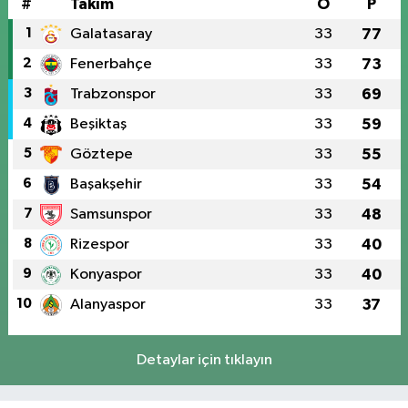
#
Takım
O
P
1
Galatasaray
33
77
2
Fenerbahçe
33
73
3
Trabzonspor
33
69
4
Beşiktaş
33
59
5
Göztepe
33
55
6
Başakşehir
33
54
7
Samsunspor
33
48
8
Rizespor
33
40
9
Konyaspor
33
40
10
Alanyaspor
33
37
Detaylar için tıklayın