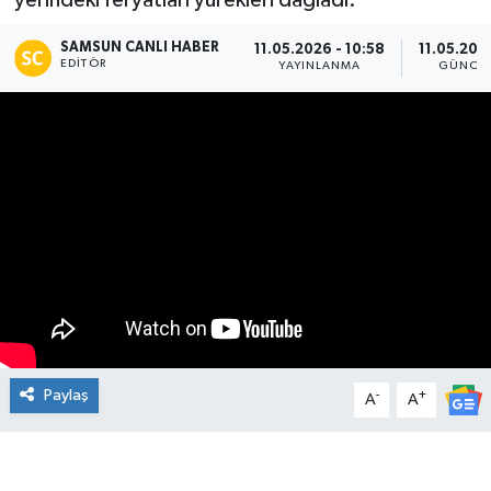
yerindeki feryatları yürekleri dağladı.
Manşet Haberi
SAMSUN CANLI HABER
11.05.2026 - 10:58
11.05.2026
EDITÖR
YAYINLANMA
GÜNCE
Paylaş
-
+
A
A