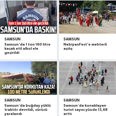
SAMSUN
SAMSUN
Samsun'da 1 ton 160 litre
NebiyanFest'e mehterli
kaçak etil alkol ele
açılış
geçirildi
SAMSUN
SAMSUN
Samsun'da buğday yüklü
Samsun'da konaklayan
traktör devrildi, sürücü
turist sayısı yüzde 13,68
yaralandı
arttı