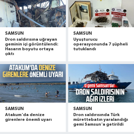
SAMSUN
SAMSUN
Dron saldırısına uğrayan
Uyuşturucu
geminin içi görüntülendi:
operasyonunda 7 şüpheli
Hasarın boyutu ortaya
tutuklandı
çıktı
SAMSUN
SAMSUN
Atakum'da denize
Dron saldırısında Türk
girenlere önemli uyarı
mürettebatın yaralandığı
gemi Samsun'a getirildi