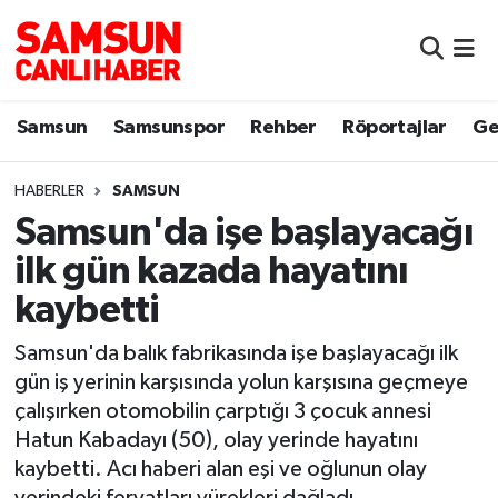
Samsun
Samsun Nöbetçi Eczaneler
Samsun
Samsunspor
Rehber
Röportajlar
Ge
Samsunspor
Samsun Hava Durumu
HABERLER
SAMSUN
Sokak Röportajları
Samsun Namaz Vakitleri
Samsun'da işe başlayacağı
Genel
Samsun Trafik Yoğunluk Haritası
ilk gün kazada hayatını
kaybetti
Dünya
Süper Lig Puan Durumu ve Fikstür
Samsun'da balık fabrikasında işe başlayacağı ilk
Eğitim
Tüm Manşetler
gün iş yerinin karşısında yolun karşısına geçmeye
çalışırken otomobilin çarptığı 3 çocuk annesi
Sağlık
Son Dakika Haberleri
Hatun Kabadayı (50), olay yerinde hayatını
kaybetti. Acı haberi alan eşi ve oğlunun olay
Yemek
Haber Arşivi