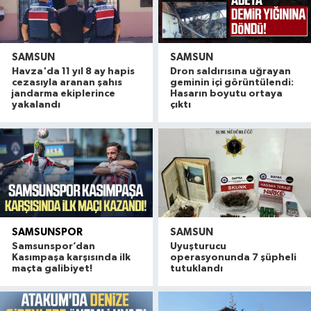
SAMSUN
SAMSUN
Havza'da 11 yıl 8 ay hapis
Dron saldırısına uğrayan
cezasıyla aranan şahıs
geminin içi görüntülendi:
jandarma ekiplerince
Hasarın boyutu ortaya
yakalandı
çıktı
SAMSUNSPOR
SAMSUN
Samsunspor’dan
Uyuşturucu
Kasımpaşa karşısında ilk
operasyonunda 7 şüpheli
maçta galibiyet!
tutuklandı