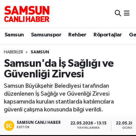
Samsun
Samsun Nöbetçi Eczaneler
Samsun
Samsunspor
Rehber
Röportajlar
Ge
Samsunspor
Samsun Hava Durumu
HABERLER
SAMSUN
Sokak Röportajları
Samsun Namaz Vakitleri
Samsun'da İş Sağlığı ve
Genel
Samsun Trafik Yoğunluk Haritası
Güvenliği Zirvesi
Dünya
Süper Lig Puan Durumu ve Fikstür
Samsun Büyükşehir Belediyesi tarafından
düzenlenen İş Sağlığı ve Güvenliği Zirvesi
Eğitim
Tüm Manşetler
kapsamında kurulan stantlarda katılımcılara
güvenli çalışma konusunda bilgi verildi.
Sağlık
Son Dakika Haberleri
SAMSUN CANLI HABER
22.05.2026 - 13:15
22.05.202
EDITÖR
YAYINLANMA
GÜNCE
Yemek
Haber Arşivi