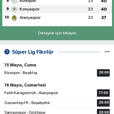
8
Rizespor
33
40
9
Konyaspor
33
40
10
Alanyaspor
33
37
Detaylar için tıklayın
Süper Lig Fikstür
15 Mayıs, Cuma
Rizespor - Beşiktaş
20:00
16 Mayıs, Cumartesi
Fatih Karagümrük - Alanyaspor
17:00
Gaziantep FK - Başakşehir
20:00
Samsunspor - Göztepe
20:00