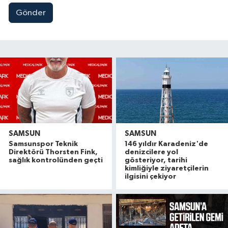
Gönder
SAMSUN
SAMSUN
Samsunspor Teknik
146 yıldır Karadeniz'de
Direktörü Thorsten Fink,
denizcilere yol
sağlık kontrolünden geçti
gösteriyor, tarihi
kimliğiyle ziyaretçilerin
ilgisini çekiyor