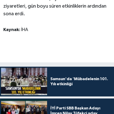
ziyaretleri, gün boyu süren etkinliklerin ardından
sona erdi.
Kaynak:
İHA
Samsun'da 'Mübadelenin 101.
Yılı etkinliği
İYİ Parti SBB Başkan Adayı
İmren Nilay Tüfekci aday