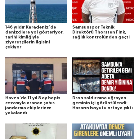
146 yıldır Karadeniz'de
Samsunspor Teknik
denizcilere yol gösteriyor,
Direktörü Thorsten Fink,
tarihi kimliğiyle
sağlık kontrolünden geçti
ziyaretçilerin ilgisini
çekiyor
Havza'da 11 yıl 8 ay hapis
Dron saldırısına uğrayan
cezasıyla aranan şahıs
geminin içi görüntülendi:
jandarma ekiplerince
Hasarın boyutu ortaya çıktı
yakalandı