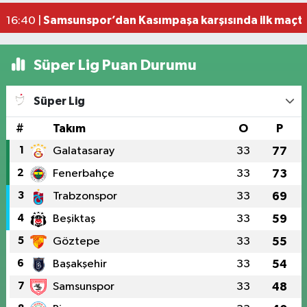
Samsunspor’dan Kasımpaşa karşısında ilk maçta 
16:40 |
Süper Lig Puan Durumu
Süper Lig
#
Takım
O
P
1
Galatasaray
33
77
2
Fenerbahçe
33
73
3
Trabzonspor
33
69
4
Beşiktaş
33
59
5
Göztepe
33
55
6
Başakşehir
33
54
7
Samsunspor
33
48