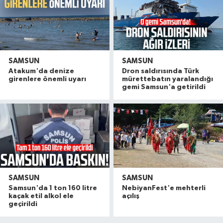
SAMSUN
SAMSUN
Atakum'da denize
Dron saldırısında Türk
girenlere önemli uyarı
mürettebatın yaralandığı
gemi Samsun'a getirildi
SAMSUN
SAMSUN
Samsunspor Teknik Direktörü Thorsten Fink, sağ
10:19 |
Samsun'da 1 ton 160 litre
NebiyanFest'e mehterli
146 yıldır Karadeniz'de denizcilere yol gösteriyor, 
10:10 |
kaçak etil alkol ele
açılış
geçirildi
Havza'da 11 yıl 8 ay hapis cezasıyla aranan şahı
19:58 |
Dron saldırısına uğrayan geminin içi görüntülend
16:49 |