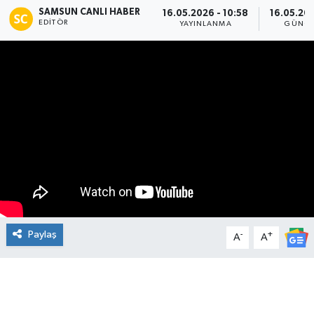
SAMSUN CANLI HABER
16.05.2026 - 10:58
16.05.202
EDITÖR
Manşet Haberi
YAYINLANMA
GÜNCE
Paylaş
-
+
A
A