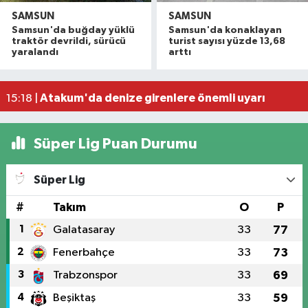
SAMSUN
SAMSUN
Havza'da 11 yıl 8 ay hapis cezasıyla aranan şahı
19:58 |
Samsun'da buğday yüklü
Samsun'da konaklayan
Dron saldırısına uğrayan geminin içi görüntülend
16:49 |
traktör devrildi, sürücü
turist sayısı yüzde 13,68
yaralandı
arttı
Samsunspor’dan Kasımpaşa karşısında ilk maçta 
16:40 |
Uyuşturucu operasyonunda 7 şüpheli tutukland
15:27 |
Atakum'da denize girenlere önemli uyarı
15:18 |
Süper Lig Puan Durumu
Süper Lig
#
Takım
O
P
1
Galatasaray
33
77
2
Fenerbahçe
33
73
3
Trabzonspor
33
69
4
Beşiktaş
33
59