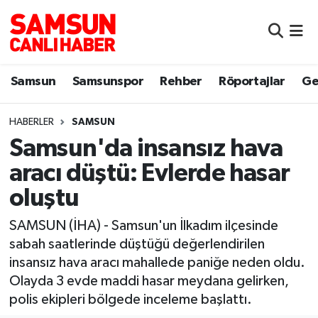
Samsun
Samsun Nöbetçi Eczaneler
Samsun
Samsunspor
Rehber
Röportajlar
Ge
Samsunspor
Samsun Hava Durumu
HABERLER
SAMSUN
Sokak Röportajları
Samsun Namaz Vakitleri
Samsun'da insansız hava
Genel
Samsun Trafik Yoğunluk Haritası
aracı düştü: Evlerde hasar
oluştu
Dünya
Süper Lig Puan Durumu ve Fikstür
SAMSUN (İHA) - Samsun'un İlkadım ilçesinde
Eğitim
Tüm Manşetler
sabah saatlerinde düştüğü değerlendirilen
insansız hava aracı mahallede paniğe neden oldu.
Sağlık
Son Dakika Haberleri
Olayda 3 evde maddi hasar meydana gelirken,
polis ekipleri bölgede inceleme başlattı.
Yemek
Haber Arşivi