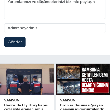
Gönder
SAMSUN
SAMSUN
Havza'da 11 yıl 8 ay hapis
Dron saldırısına uğrayan
cezasıyla aranan şahıs
geminin içi görüntülendi: