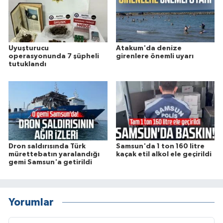
Uyuşturucu
Atakum'da denize
operasyonunda 7 şüpheli
girenlere önemli uyarı
tutuklandı
Dron saldırısında Türk
Samsun'da 1 ton 160 litre
mürettebatın yaralandığı
kaçak etil alkol ele geçirildi
gemi Samsun'a getirildi
Yorumlar