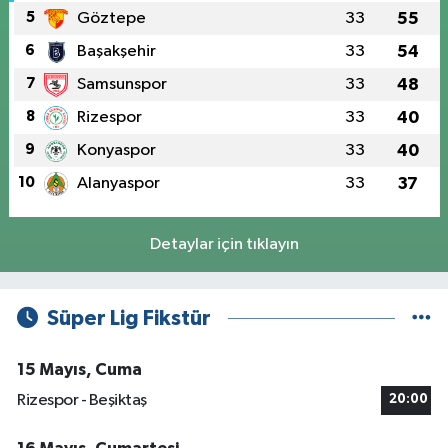
5
Göztepe
33
55
6
Başakşehir
33
54
7
Samsunspor
33
48
8
Rizespor
33
40
9
Konyaspor
33
40
10
Alanyaspor
33
37
Detaylar için tıklayın
Süper Lig Fikstür
15 Mayıs, Cuma
Rizespor - Beşiktaş
20:00