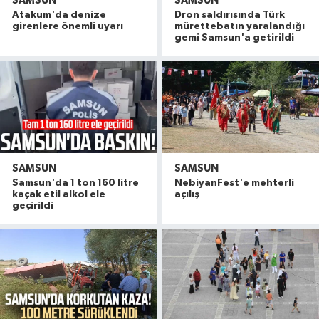
SAMSUN
SAMSUN
Atakum'da denize
Dron saldırısında Türk
girenlere önemli uyarı
mürettebatın yaralandığı
gemi Samsun'a getirildi
SAMSUN
SAMSUN
Samsun'da 1 ton 160 litre
NebiyanFest'e mehterli
kaçak etil alkol ele
açılış
geçirildi