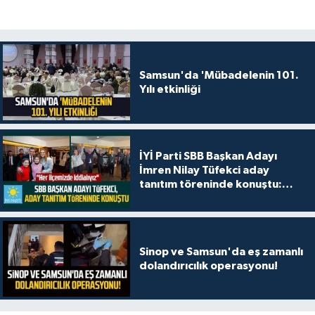
Samsun'da 'Mübadelenin 101.
Yılı etkinliği
İYİ Parti SBB Başkan Adayı
İmren Nilay Tüfekci aday
tanıtım töreninde konuştu:
"Her ilçemizde iddialıyız"
Sinop ve Samsun'da eş zamanlı
dolandırıcılık operasyonu!