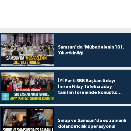
Samsun'da 'Mübadelenin 101.
Yılı etkinliği
İYİ Parti SBB Başkan Adayı
İmren Nilay Tüfekci aday
tanıtım töreninde konuştu:
"Her ilçemizde iddialıyız"
Sinop ve Samsun'da eş zamanlı
dolandırıcılık operasyonu!