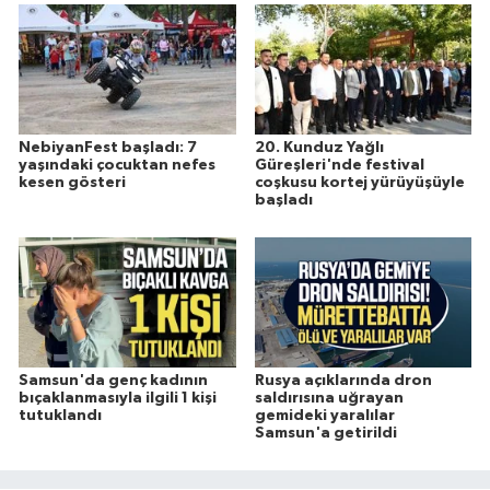
NebiyanFest başladı: 7
20. Kunduz Yağlı
yaşındaki çocuktan nefes
Güreşleri'nde festival
kesen gösteri
coşkusu kortej yürüyüşüyle
başladı
Samsun'da genç kadının
Rusya açıklarında dron
bıçaklanmasıyla ilgili 1 kişi
saldırısına uğrayan
tutuklandı
gemideki yaralılar
Samsun'a getirildi