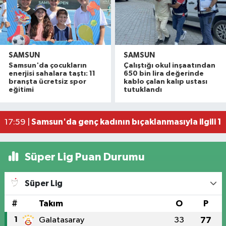
SAMSUN
SAMSUN
Samsun'da çocukların
Çalıştığı okul inşaatından
İller Arası Muay Thai Açık Hava Turnuvası Samsu
22:58 |
enerjisi sahalara taştı: 11
650 bin lira değerinde
Konteyner ev alevlere teslim oldu
22:36 |
branşta ücretsiz spor
kablo çalan kalıp ustası
eğitimi
tutuklandı
NebiyanFest başladı: 7 yaşındaki çocuktan nefe
19:59 |
20. Kunduz Yağlı Güreşleri'nde festival coşkusu
18:50 |
Samsun'da genç kadının bıçaklanmasıyla ilgili 1 k
17:59 |
Süper Lig Puan Durumu
Süper Lig
#
Takım
O
P
1
Galatasaray
33
77