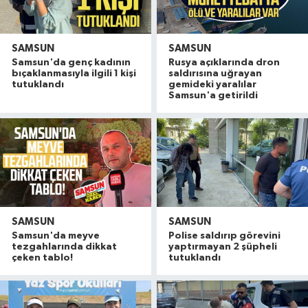
SAMSUN
SAMSUN
Samsun'da genç kadının
Rusya açıklarında dron
bıçaklanmasıyla ilgili 1 kişi
saldırısına uğrayan
tutuklandı
gemideki yaralılar
Samsun'a getirildi
SAMSUN
SAMSUN
Samsun'da meyve
Polise saldırıp görevini
tezgahlarında dikkat
yaptırmayan 2 şüpheli
çeken tablo!
tutuklandı