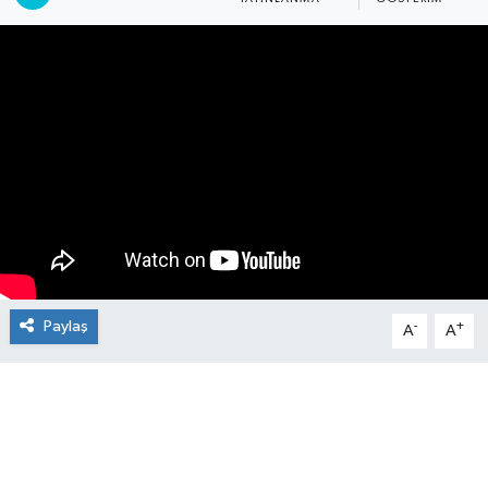
Manşet Haberi
Paylaş
-
+
A
A