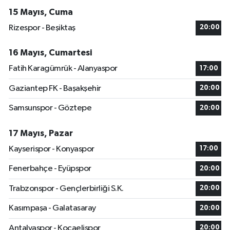
15 Mayıs, Cuma
Rizespor - Beşiktaş
20:00
16 Mayıs, Cumartesi
Fatih Karagümrük - Alanyaspor
17:00
Gaziantep FK - Başakşehir
20:00
Samsunspor - Göztepe
20:00
17 Mayıs, Pazar
Kayserispor - Konyaspor
17:00
Fenerbahçe - Eyüpspor
20:00
Trabzonspor - Gençlerbirliği S.K.
20:00
Kasımpaşa - Galatasaray
20:00
Antalyaspor - Kocaelispor
20:00