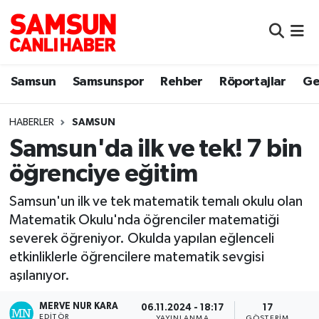
Samsun
Samsun Nöbetçi Eczaneler
Samsun
Samsunspor
Rehber
Röportajlar
Ge
Samsunspor
Samsun Hava Durumu
HABERLER
SAMSUN
Sokak Röportajları
Samsun Namaz Vakitleri
Samsun'da ilk ve tek! 7 bin
Genel
Samsun Trafik Yoğunluk Haritası
öğrenciye eğitim
Dünya
Süper Lig Puan Durumu ve Fikstür
Samsun'un ilk ve tek matematik temalı okulu olan
Matematik Okulu'nda öğrenciler matematiği
Eğitim
Tüm Manşetler
severek öğreniyor. Okulda yapılan eğlenceli
etkinliklerle öğrencilere matematik sevgisi
Sağlık
Son Dakika Haberleri
aşılanıyor.
MERVE NUR KARA
Yemek
Haber Arşivi
06.11.2024 - 18:17
17
EDITÖR
YAYINLANMA
GÖSTERIM