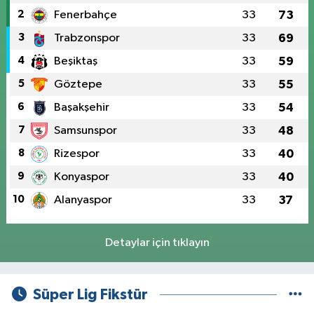
2
Fenerbahçe
33
73
3
Trabzonspor
33
69
4
Beşiktaş
33
59
5
Göztepe
33
55
6
Başakşehir
33
54
7
Samsunspor
33
48
8
Rizespor
33
40
9
Konyaspor
33
40
10
Alanyaspor
33
37
Detaylar için tıklayın
Süper Lig Fikstür