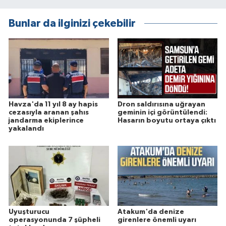
Bunlar da ilginizi çekebilir
Havza'da 11 yıl 8 ay hapis
Dron saldırısına uğrayan
cezasıyla aranan şahıs
geminin içi görüntülendi:
jandarma ekiplerince
Hasarın boyutu ortaya çıktı
yakalandı
Uyuşturucu
Atakum'da denize
operasyonunda 7 şüpheli
girenlere önemli uyarı