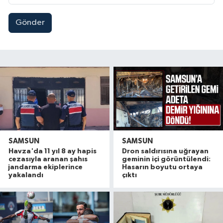
Gönder
SAMSUN
SAMSUN
Havza'da 11 yıl 8 ay hapis
Dron saldırısına uğrayan
cezasıyla aranan şahıs
geminin içi görüntülendi:
jandarma ekiplerince
Hasarın boyutu ortaya
yakalandı
çıktı