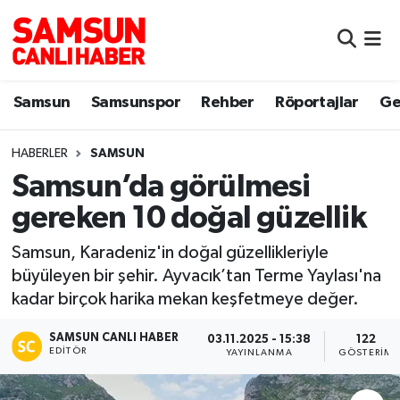
Samsun
Samsun Nöbetçi Eczaneler
Samsun
Samsunspor
Rehber
Röportajlar
Ge
Samsunspor
Samsun Hava Durumu
HABERLER
SAMSUN
Sokak Röportajları
Samsun Namaz Vakitleri
Samsun’da görülmesi
Genel
Samsun Trafik Yoğunluk Haritası
gereken 10 doğal güzellik
Dünya
Süper Lig Puan Durumu ve Fikstür
Samsun, Karadeniz'in doğal güzellikleriyle
büyüleyen bir şehir. Ayvacık’tan Terme Yaylası'na
Eğitim
Tüm Manşetler
kadar birçok harika mekan keşfetmeye değer.
SAMSUN CANLI HABER
Sağlık
Son Dakika Haberleri
03.11.2025 - 15:38
122
EDITÖR
YAYINLANMA
GÖSTERIM
Yemek
Haber Arşivi