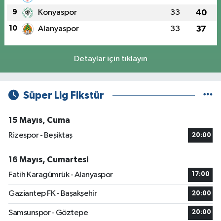
9
Konyaspor
33
40
10
Alanyaspor
33
37
Detaylar için tıklayın
Süper Lig Fikstür
15 Mayıs, Cuma
Rizespor - Beşiktaş
20:00
16 Mayıs, Cumartesi
Fatih Karagümrük - Alanyaspor
17:00
Gaziantep FK - Başakşehir
20:00
Samsunspor - Göztepe
20:00