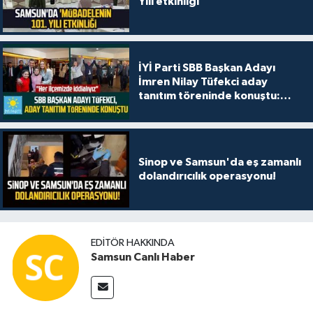
Yılı etkinliği
İYİ Parti SBB Başkan Adayı
İmren Nilay Tüfekci aday
tanıtım töreninde konuştu:
"Her ilçemizde iddialıyız"
Sinop ve Samsun'da eş zamanlı
dolandırıcılık operasyonu!
EDITÖR HAKKINDA
Samsun Canlı Haber