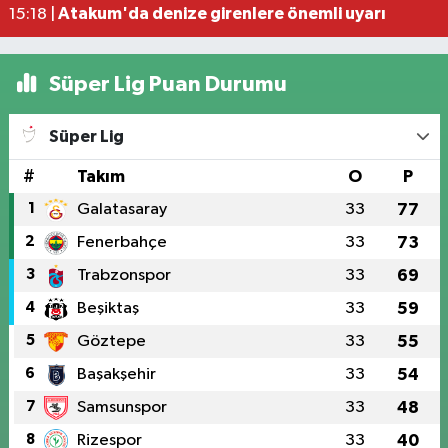
Atakum'da denize girenlere önemli uyarı
15:18 |
Süper Lig Puan Durumu
Süper Lig
#
Takım
O
P
1
Galatasaray
33
77
2
Fenerbahçe
33
73
3
Trabzonspor
33
69
4
Beşiktaş
33
59
5
Göztepe
33
55
6
Başakşehir
33
54
7
Samsunspor
33
48
8
Rizespor
33
40