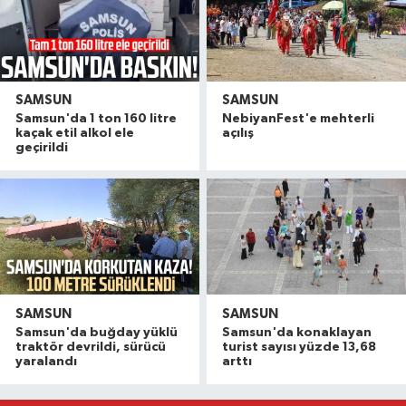
SAMSUN
SAMSUN
Samsun'da 1 ton 160 litre
NebiyanFest'e mehterli
kaçak etil alkol ele
açılış
geçirildi
SAMSUN
SAMSUN
Havza'da 11 yıl 8 ay hapis cezasıyla aranan şahı
19:58 |
Samsun'da buğday yüklü
Samsun'da konaklayan
Dron saldırısına uğrayan geminin içi görüntülend
16:49 |
traktör devrildi, sürücü
turist sayısı yüzde 13,68
yaralandı
arttı
Samsunspor’dan Kasımpaşa karşısında ilk maçta 
16:40 |
Uyuşturucu operasyonunda 7 şüpheli tutukland
15:27 |