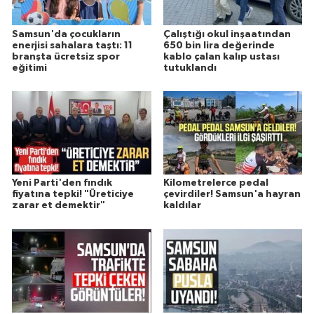
Samsun'da çocukların
Çalıştığı okul inşaatından
enerjisi sahalara taştı: 11
650 bin lira değerinde
branşta ücretsiz spor
kablo çalan kalıp ustası
eğitimi
tutuklandı
Yeni Parti'den fındık
Kilometrelerce pedal
fiyatına tepki! "Üreticiye
çevirdiler! Samsun'a hayran
zarar et demektir"
kaldılar