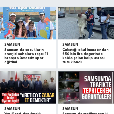
SAMSUN
SAMSUN
Samsun'da çocukların
Çalıştığı okul inşaatından
enerjisi sahalara taştı: 11
650 bin lira değerinde
branşta ücretsiz spor
kablo çalan kalıp ustası
eğitimi
tutuklandı
SAMSUN
SAMSUN