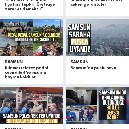
Yeni Parti'den fındık
Samsun'da trafikte tepki
fiyatına tepki! "Üreticiye
çeken görüntüler!
zarar et demektir"
SAMSUN
SAMSUN
Kilometrelerce pedal
Samsun'da puslu hava
çevirdiler! Samsun'a
hayran kaldılar