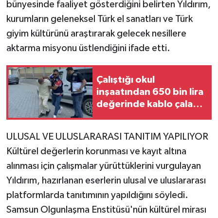
bünyesinde faaliyet gösterdiğini belirten Yıldırım,
kurumların geleneksel Türk el sanatları ve Türk
giyim kültürünü araştırarak gelecek nesillere
aktarma misyonu üstlendiğini ifade etti.
Çalıştığı okul
inşaatından 650 bin lira
değerinde kablo çalan
kalıp ustası tutuklandı
ULUSAL VE ULUSLARARASI TANITIM YAPILIYOR
Kültürel değerlerin korunması ve kayıt altına
alınması için çalışmalar yürüttüklerini vurgulayan
Yıldırım, hazırlanan eserlerin ulusal ve uluslararası
platformlarda tanıtımının yapıldığını söyledi.
Samsun Olgunlaşma Enstitüsü'nün kültürel mirası