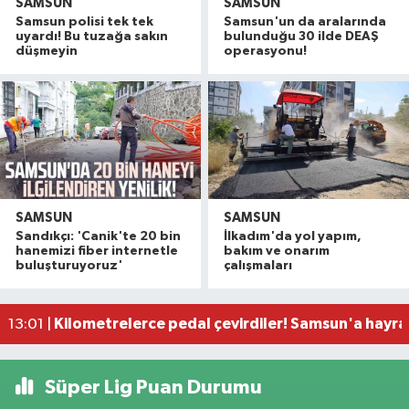
SAMSUN
SAMSUN
Samsun polisi tek tek
Samsun'un da aralarında
uyardı! Bu tuzağa sakın
bulunduğu 30 ilde DEAŞ
düşmeyin
operasyonu!
SAMSUN
SAMSUN
Samsun'da çocukların enerjisi sahalara taştı: 11 b
14:11 |
Sandıkçı: 'Canik'te 20 bin
İlkadım'da yol yapım,
Çalıştığı okul inşaatından 650 bin lira değerinde
13:58 |
hanemizi fiber internetle
bakım ve onarım
buluşturuyoruz'
çalışmaları
Yeni Parti'den fındık fiyatına tepki! "Üreticiye z
13:23 |
Samsun'da trafikte tepki çeken görüntüler!
13:05 |
Kilometrelerce pedal çevirdiler! Samsun'a hayran
13:01 |
Süper Lig Puan Durumu