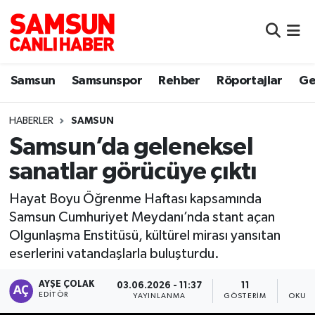
Samsun
Samsun Nöbetçi Eczaneler
Samsun
Samsunspor
Rehber
Röportajlar
Ge
Samsunspor
Samsun Hava Durumu
HABERLER
SAMSUN
Sokak Röportajları
Samsun Namaz Vakitleri
Samsun’da geleneksel
Genel
Samsun Trafik Yoğunluk Haritası
sanatlar görücüye çıktı
Dünya
Süper Lig Puan Durumu ve Fikstür
Hayat Boyu Öğrenme Haftası kapsamında
Samsun Cumhuriyet Meydanı’nda stant açan
Eğitim
Tüm Manşetler
Olgunlaşma Enstitüsü, kültürel mirası yansıtan
eserlerini vatandaşlarla buluşturdu.
Sağlık
Son Dakika Haberleri
AYŞE ÇOLAK
03.06.2026 - 11:37
11
EDITÖR
YAYINLANMA
GÖSTERIM
OKUNM
Yemek
Haber Arşivi