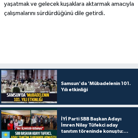
yaşatmak ve gelecek kuşaklara aktarmak amacıyla
çalışmalarını sürdürdüğünü dile getirdi.
Samsun'da 'Mübadelenin 101.
Yılı etkinliği
İYİ Parti SBB Başkan Adayı
İmren Nilay Tüfekci aday
tanıtım töreninde konuştu:
"Her ilçemizde iddialıyız"