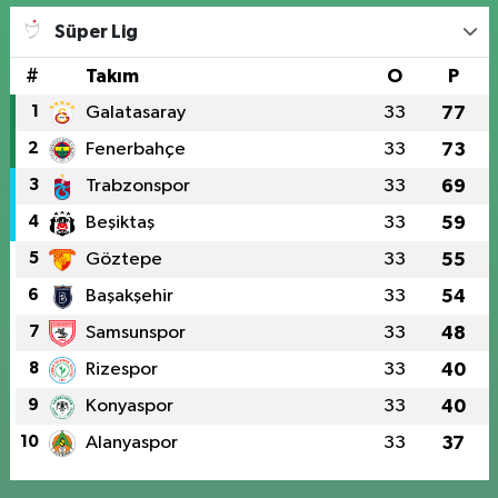
Süper Lig
#
Takım
O
P
1
Galatasaray
33
77
2
Fenerbahçe
33
73
3
Trabzonspor
33
69
4
Beşiktaş
33
59
5
Göztepe
33
55
6
Başakşehir
33
54
7
Samsunspor
33
48
8
Rizespor
33
40
9
Konyaspor
33
40
10
Alanyaspor
33
37