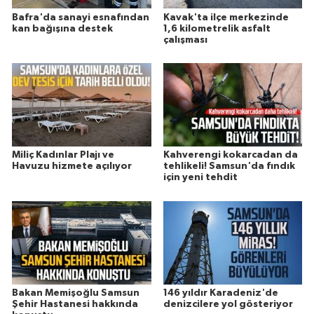
Bafra'da sanayi esnafından
Kavak'ta ilçe merkezinde
kan bağışına destek
1,6 kilometrelik asfalt
çalışması
Miliç Kadınlar Plajı ve
Kahverengi kokarcadan da
Havuzu hizmete açılıyor
tehlikeli! Samsun'da fındık
için yeni tehdit
Bakan Memişoğlu Samsun
146 yıldır Karadeniz'de
Şehir Hastanesi hakkında
denizcilere yol gösteriyor