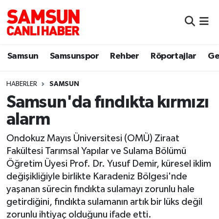
Samsun
Samsun Nöbetçi Eczaneler
Samsun
Samsunspor
Rehber
Röportajlar
Ge
Samsunspor
Samsun Hava Durumu
HABERLER
SAMSUN
Sokak Röportajları
Samsun Namaz Vakitleri
Samsun'da fındıkta kırmızı
Genel
Samsun Trafik Yoğunluk Haritası
alarm
Dünya
Süper Lig Puan Durumu ve Fikstür
Ondokuz Mayıs Üniversitesi (OMÜ) Ziraat
Fakültesi Tarımsal Yapılar ve Sulama Bölümü
Eğitim
Tüm Manşetler
Öğretim Üyesi Prof. Dr. Yusuf Demir, küresel iklim
değişikliğiyle birlikte Karadeniz Bölgesi'nde
Sağlık
Son Dakika Haberleri
yaşanan sürecin fındıkta sulamayı zorunlu hale
getirdiğini, fındıkta sulamanın artık bir lüks değil
Yemek
Haber Arşivi
zorunlu ihtiyaç olduğunu ifade etti.