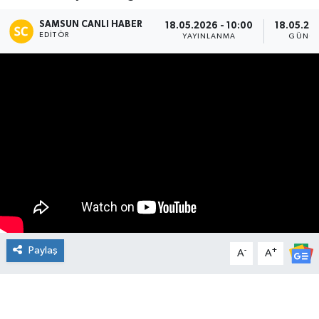
Manşet Haberi
SAMSUN CANLI HABER
18.05.2026 - 10:00
18.05.202
EDITÖR
YAYINLANMA
GÜNCE
Paylaş
-
+
A
A