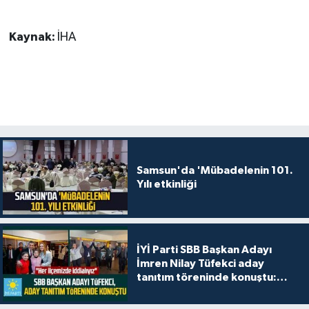
Kaynak:
İHA
Samsun'da 'Mübadelenin 101.
Yılı etkinliği
İYİ Parti SBB Başkan Adayı
İmren Nilay Tüfekci aday
tanıtım töreninde konuştu:
"Her ilçemizde iddialıyız"