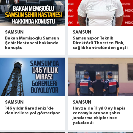
SAMSUN
SAMSUN
Bakan Memişoğlu Samsun
Samsunspor Teknik
Şehir Hastanesi hakkında
Direktörü Thorsten Fink,
konuştu
sağlık kontrolünden geçti
SAMSUN
SAMSUN
146 yıldır Karadeniz'de
Havza'da 11 yıl 8 ay hapis
denizcilere yol gösteriyor
cezasıyla aranan şahıs
jandarma ekiplerince
yakalandı