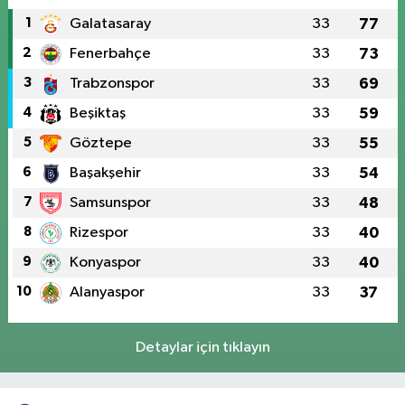
1
Galatasaray
33
77
2
Fenerbahçe
33
73
3
Trabzonspor
33
69
4
Beşiktaş
33
59
5
Göztepe
33
55
6
Başakşehir
33
54
7
Samsunspor
33
48
8
Rizespor
33
40
9
Konyaspor
33
40
10
Alanyaspor
33
37
Detaylar için tıklayın