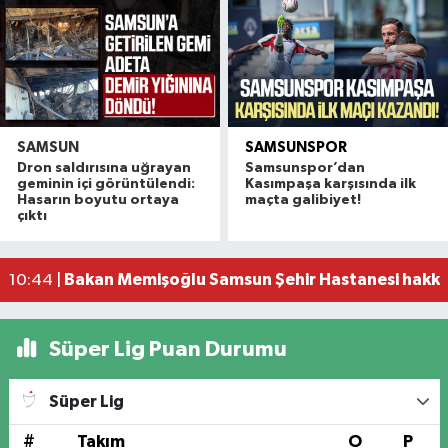
SAMSUN
SAMSUNSPOR
Dron saldırısına uğrayan
Samsunspor’dan
Bafra'da sanayi esnafından kan bağışına destek
11:41 |
geminin içi görüntülendi:
Kasımpaşa karşısında ilk
Kavak'ta ilçe merkezinde 1,6 kilometrelik asfalt 
11:08 |
Hasarın boyutu ortaya
maçta galibiyet!
çıktı
Miliç Kadınlar Plajı ve Havuzu hizmete açılıyor
10:52 |
Kahverengi kokarcadan da tehlikeli! Samsun'da fı
10:48 |
Bakan Memişoğlu Samsun Şehir Hastanesi hakk
10:44 |
Süper Lig Puan Durumu
Süper Lig
#
Takım
O
P