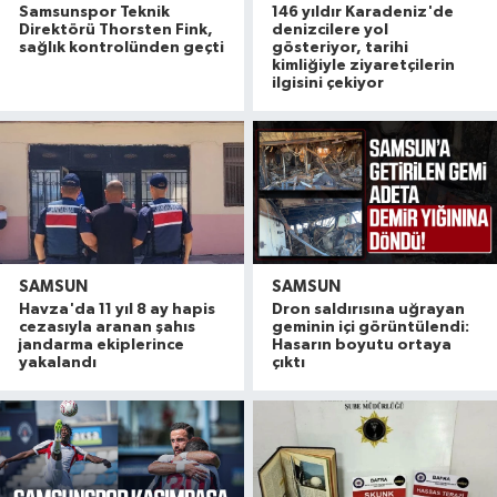
Samsunspor Teknik
146 yıldır Karadeniz'de
Direktörü Thorsten Fink,
denizcilere yol
sağlık kontrolünden geçti
gösteriyor, tarihi
kimliğiyle ziyaretçilerin
ilgisini çekiyor
SAMSUN
SAMSUN
Havza'da 11 yıl 8 ay hapis
Dron saldırısına uğrayan
cezasıyla aranan şahıs
geminin içi görüntülendi:
jandarma ekiplerince
Hasarın boyutu ortaya
yakalandı
çıktı