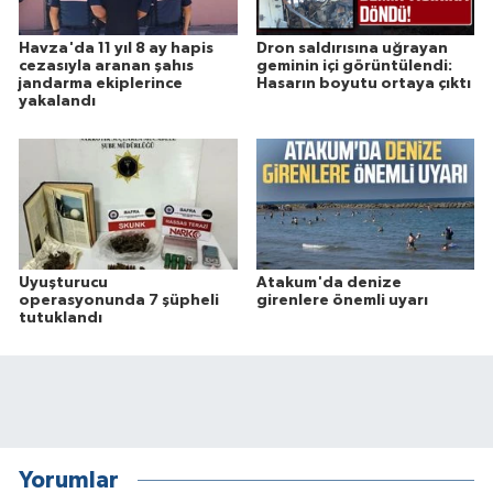
Havza'da 11 yıl 8 ay hapis
Dron saldırısına uğrayan
cezasıyla aranan şahıs
geminin içi görüntülendi:
jandarma ekiplerince
Hasarın boyutu ortaya çıktı
yakalandı
Uyuşturucu
Atakum'da denize
operasyonunda 7 şüpheli
girenlere önemli uyarı
tutuklandı
Yorumlar