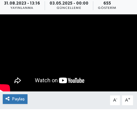
31.08.2023 - 13:16
03.05.2025 - 00:00
655
YAYINLANMA
GÜNCELLEME
GÖSTERIM
Manşet Haberi
Paylaş
-
+
A
A