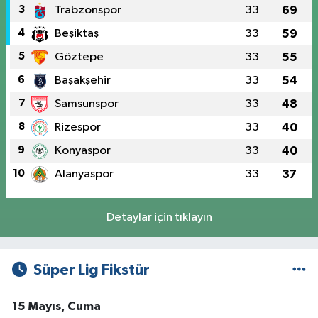
3
Trabzonspor
33
69
4
Beşiktaş
33
59
5
Göztepe
33
55
6
Başakşehir
33
54
7
Samsunspor
33
48
8
Rizespor
33
40
9
Konyaspor
33
40
10
Alanyaspor
33
37
Detaylar için tıklayın
Süper Lig Fikstür
15 Mayıs, Cuma