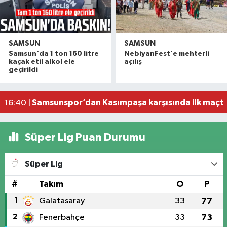
SAMSUN
SAMSUN
Samsunspor Teknik Direktörü Thorsten Fink, sağ
10:19 |
Samsun'da 1 ton 160 litre
NebiyanFest'e mehterli
146 yıldır Karadeniz'de denizcilere yol gösteriyor, 
10:10 |
kaçak etil alkol ele
açılış
geçirildi
Havza'da 11 yıl 8 ay hapis cezasıyla aranan şahı
19:58 |
Dron saldırısına uğrayan geminin içi görüntülend
16:49 |
Samsunspor’dan Kasımpaşa karşısında ilk maçta 
16:40 |
Süper Lig Puan Durumu
Süper Lig
#
Takım
O
P
1
Galatasaray
33
77
2
Fenerbahçe
33
73