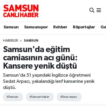
Samsun
Samsun Nöbetçi Eczaneler
Samsun
Samsunspor
Rehber
Röportajlar
Ge
Samsunspor
Samsun Hava Durumu
HABERLER
SAMSUN
Sokak Röportajları
Samsun Namaz Vakitleri
Samsun'da eğitim
Genel
Samsun Trafik Yoğunluk Haritası
camiasının acı günü:
Kansere yenik düştü
Dünya
Süper Lig Puan Durumu ve Fikstür
Samsun'da 51 yaşındaki İngilizce öğretmeni
Eğitim
Tüm Manşetler
Sedat Arpacı, yakalandığı lenf kanserine yenik
düştü.
Sağlık
Son Dakika Haberleri
#Samsun
#Samsun haber
#Sinan arpacı
Yemek
Haber Arşivi