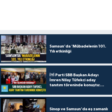
Samsun'da 'Mübadelenin 101.
Yılı etkinliği
İYİ Parti SBB Başkan Adayı
İmren Nilay Tüfekci aday
tanıtım töreninde konuştu:
"Her ilçemizde iddialıyız"
Sinop ve Samsun'da eş zamanlı