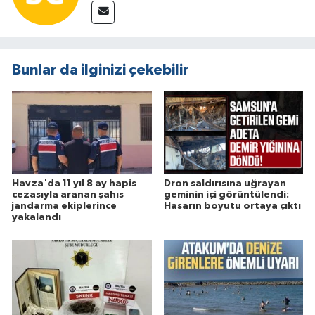
Bunlar da ilginizi çekebilir
Havza'da 11 yıl 8 ay hapis
Dron saldırısına uğrayan
cezasıyla aranan şahıs
geminin içi görüntülendi:
jandarma ekiplerince
Hasarın boyutu ortaya çıktı
yakalandı