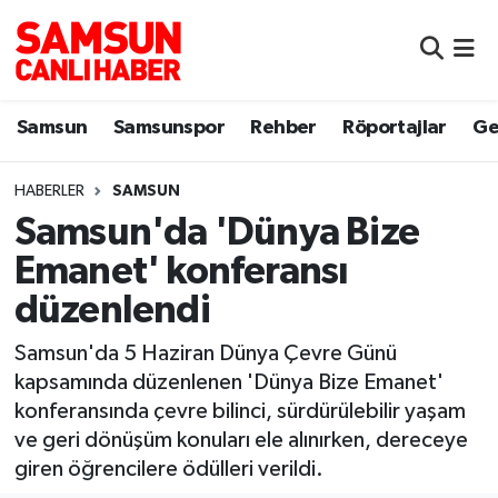
Samsun
Samsun Nöbetçi Eczaneler
Samsun
Samsunspor
Rehber
Röportajlar
Ge
Samsunspor
Samsun Hava Durumu
HABERLER
SAMSUN
Sokak Röportajları
Samsun Namaz Vakitleri
Samsun'da 'Dünya Bize
Genel
Samsun Trafik Yoğunluk Haritası
Emanet' konferansı
düzenlendi
Dünya
Süper Lig Puan Durumu ve Fikstür
Samsun'da 5 Haziran Dünya Çevre Günü
Eğitim
Tüm Manşetler
kapsamında düzenlenen 'Dünya Bize Emanet'
konferansında çevre bilinci, sürdürülebilir yaşam
Sağlık
Son Dakika Haberleri
ve geri dönüşüm konuları ele alınırken, dereceye
giren öğrencilere ödülleri verildi.
Yemek
Haber Arşivi