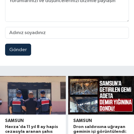
Gönder
SAMSUN
SAMSUN
Havza'da 11 yıl 8 ay hapis
Dron saldırısına uğrayan
cezasıyla aranan şahıs
geminin içi görüntülendi: