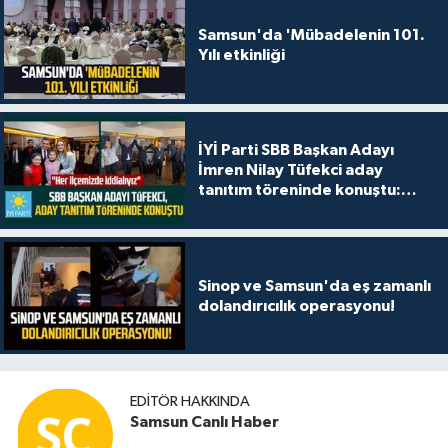
Samsun'da 'Mübadelenin 101.
Yılı etkinliği
İYİ Parti SBB Başkan Adayı
İmren Nilay Tüfekci aday
tanıtım töreninde konuştu:
"Her ilçemizde iddialıyız"
Sinop ve Samsun'da eş zamanlı
dolandırıcılık operasyonu!
EDITÖR HAKKINDA
Samsun Canlı Haber