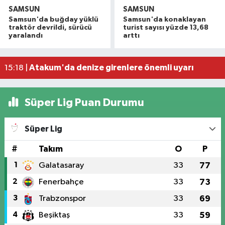
SAMSUN
SAMSUN
Havza'da 11 yıl 8 ay hapis cezasıyla aranan şahı
19:58 |
Samsun'da buğday yüklü
Samsun'da konaklayan
Dron saldırısına uğrayan geminin içi görüntülend
16:49 |
traktör devrildi, sürücü
turist sayısı yüzde 13,68
yaralandı
arttı
Samsunspor’dan Kasımpaşa karşısında ilk maçta 
16:40 |
Uyuşturucu operasyonunda 7 şüpheli tutukland
15:27 |
Atakum'da denize girenlere önemli uyarı
15:18 |
Süper Lig Puan Durumu
Süper Lig
#
Takım
O
P
1
Galatasaray
33
77
2
Fenerbahçe
33
73
3
Trabzonspor
33
69
4
Beşiktaş
33
59