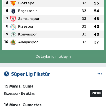
5
Göztepe
33
55
6
Başakşehir
33
54
7
Samsunspor
33
48
8
Rizespor
33
40
9
Konyaspor
33
40
10
Alanyaspor
33
37
Detaylar için tıklayın
Süper Lig Fikstür
15 Mayıs, Cuma
Rizespor - Beşiktaş
20:00
16 Mayıs, Cumartesi