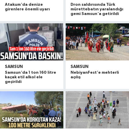
Atakum'da denize
Dron saldırısında Türk
girenlere önemli uyarı
mürettebatın yaralandığı
gemi Samsun'a getirildi
SAMSUN
SAMSUN
Samsun'da 1 ton 160 litre
NebiyanFest'e mehterli
kaçak etil alkol ele
açılış
geçirildi