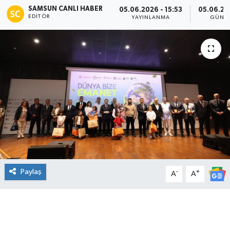
SAMSUN CANLI HABER
05.06.2026 - 15:53
05.06.20
EDITÖR
Manşet Haberi
YAYINLANMA
GÜNC
Paylaş
-
+
A
A