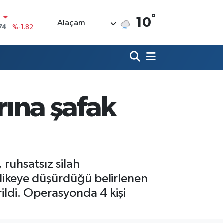
°
10
Alaçam
20
%0.02
90
%0.19
80
%0.18
9000
%0.19
ına şafak
0
,00
%0
N
74
%-1.82
ruhsatsız silah
likeye düşürdüğü belirlenen
ildi. Operasyonda 4 kişi