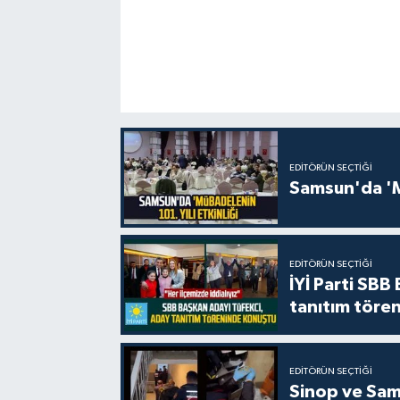
EDITÖRÜN SEÇTIĞI
Samsun'da 'Mü
EDITÖRÜN SEÇTIĞI
İYİ Parti SBB
tanıtım tören
EDITÖRÜN SEÇTIĞI
Sinop ve Sams