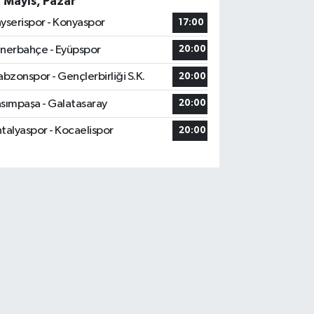
7 Mayıs, Pazar
yserispor - Konyaspor
17:00
nerbahçe - Eyüpspor
20:00
abzonspor - Gençlerbirliği S.K.
20:00
sımpaşa - Galatasaray
20:00
talyaspor - Kocaelispor
20:00