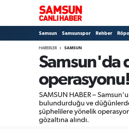
Samsun
Samsun Nöbetçi Eczaneler
Samsun
Samsunspor
Rehber
Röpo
Samsunspor
Samsun Hava Durumu
HABERLER
SAMSUN
Sokak Röportajları
Samsun Namaz Vakitleri
Samsun'da d
Genel
Samsun Trafik Yoğunluk Haritası
operasyonu
Dünya
Süper Lig Puan Durumu ve Fikstür
SAMSUN HABER – Samsun'un Vez
Eğitim
Tüm Manşetler
bulundurduğu ve düğünlerde 
Sağlık
Son Dakika Haberleri
şüphelilere yönelik operasyon
gözaltına alındı.
Yemek
Haber Arşivi