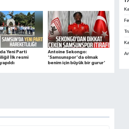
1
Ka
Fe
Tr
Ka
a Yeni Parti
Antoine Sekongo:
An
liği! İlk resmi
'Samsunspor'da olmak
yapıldı
benim için büyük bir gurur'