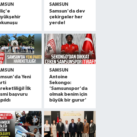
AMSUN
SAMSUN
liç'e
Samsun'da dev
üyükşehir
çekirgeler her
okunuşu
yerde!
AMSUN
SAMSUN
amsun'da Yeni
Antoine
rti
Sekongo:
reketliliği! İlk
'Samsunspor'da
smi başvuru
olmak benim için
pıldı
büyük bir gurur'