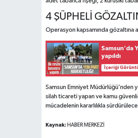
adet tabanca fişeği, 2 kurusıkı taban
4 ŞÜPHELİ GÖZALTI
Operasyon kapsamında gözaltına alın
Samsun'da Yen
yapıldı
İçeriği Görünt
Samsun Emniyet Müdürlüğü'nden yap
silah ticareti yapan ve kamu güvenliğ
mücadelenin kararlılıkla sürdürülece
Kaynak:
HABER MERKEZİ