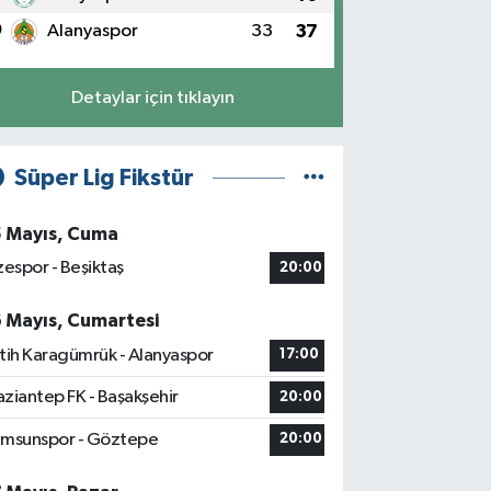
0
Alanyaspor
33
37
Detaylar için tıklayın
Süper Lig Fikstür
5 Mayıs, Cuma
zespor - Beşiktaş
20:00
6 Mayıs, Cumartesi
tih Karagümrük - Alanyaspor
17:00
ziantep FK - Başakşehir
20:00
msunspor - Göztepe
20:00