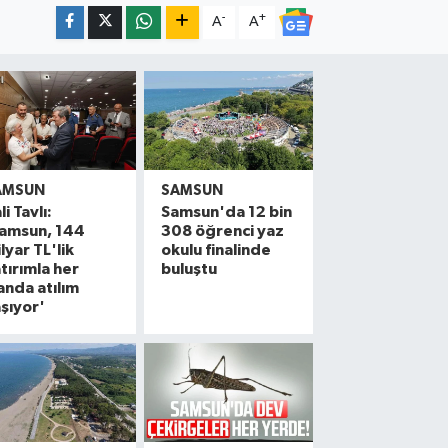
-
+
A
A
AMSUN
SAMSUN
li Tavlı:
Samsun'da 12 bin
Samsun, 144
308 öğrenci yaz
lyar TL'lik
okulu finalinde
tırımla her
buluştu
anda atılım
şıyor'