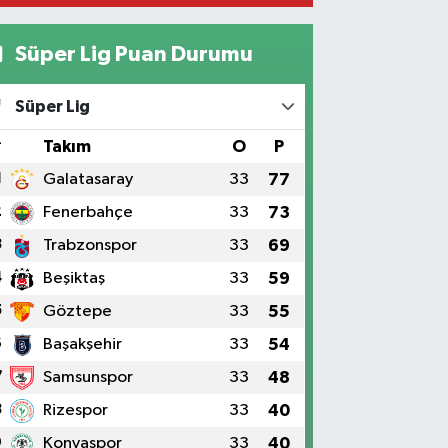
Süper Lig Puan Durumu
Süper Lig
#
Takım
O
P
1
Galatasaray
33
77
2
Fenerbahçe
33
73
3
Trabzonspor
33
69
4
Beşiktaş
33
59
5
Göztepe
33
55
6
Başakşehir
33
54
7
Samsunspor
33
48
8
Rizespor
33
40
9
Konyaspor
33
40