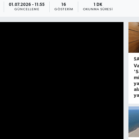
01.07.2026 - 11:55
16
1 DK
GÜNCELLEME
GÖSTERIM
OKUNMA SÜRESI
S
Va
'
mi
ya
al
ya