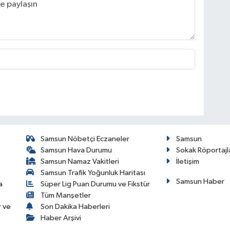
Samsun Nöbetçi Eczaneler
Samsun
Samsun Hava Durumu
Sokak Röportajl
Samsun Namaz Vakitleri
İletişim
Samsun Trafik Yoğunluk Haritası
Samsun Haber
a
Süper Lig Puan Durumu ve Fikstür
Tüm Manşetler
r ve
Son Dakika Haberleri
Haber Arşivi