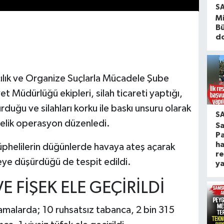
S
Mi
B
d
lık ve Organize Suçlarla Mücadele Şube
t Müdürlüğü ekipleri, silah ticareti yaptığı,
duğu ve silahları korku ile baskı unsuru olarak
S
önelik operasyon düzenledi.
S
Pa
ha
üphelilerin düğünlerde havaya ateş açarak
re
keye düşürdüğü de tespit edildi.
ya
E FİŞEK ELE GEÇİRİLDİ
ramalarda; 10 ruhsatsız tabanca, 2 bin 315