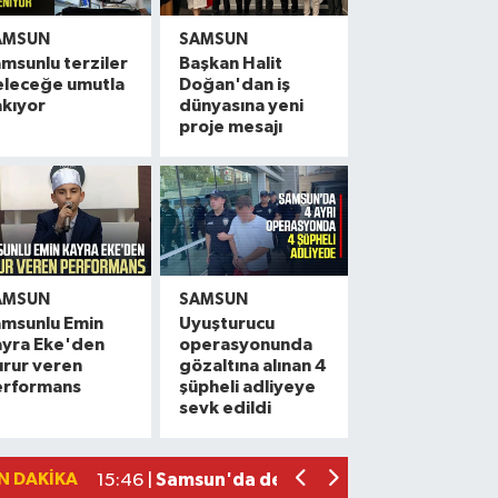
AMSUN
SAMSUN
msunlu terziler
Başkan Halit
eleceğe umutla
Doğan'dan iş
kıyor
dünyasına yeni
proje mesajı
AMSUN
SAMSUN
amsunlu Emin
Uyuşturucu
ayra Eke'den
operasyonunda
Vali Tavlı: 'Samsun, 144 milyar TL'lik 
22:09 |
rur veren
gözaltına alınan 4
erformans
şüpheli adliyeye
Samsun'da 12 bin 308 öğrenci yaz okul
17:16 |
sevk edildi
Miliç'e Büyükşehir dokunuşu
15:59 |
Samsun'da dev çekirgeler her yerde!
15:46 |
N DAKIKA
Samsun'da Yeni Parti hareketliliği! İlk
14:50 |