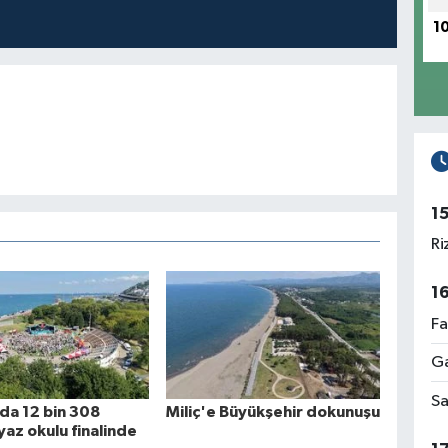
1
1
Ri
1
Fa
Ga
Sa
da 12 bin 308
Miliç'e Büyükşehir dokunuşu
yaz okulu finalinde