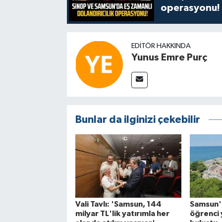
operasyonu!
EDITÖR HAKKINDA
Yunus Emre Purç
Bunlar da ilginizi çekebilir
Vali Tavlı: 'Samsun, 144
Samsun'
milyar TL'lik yatırımla her
öğrenci 