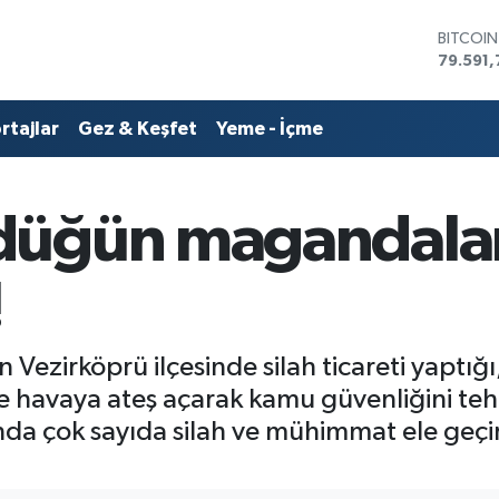
DOLAR
45,436
EURO
53,386
rtajlar
Gez & Keşfet
Yeme - İçme
STERLİN
61,603
G.ALTIN
6862,0
üğün magandalar
BİST10
14.598
BITCOI
!
79.591,
irköprü ilçesinde silah ticareti yaptığı, 
havaya ateş açarak kamu güvenliğini teh
da çok sayıda silah ve mühimmat ele geçir