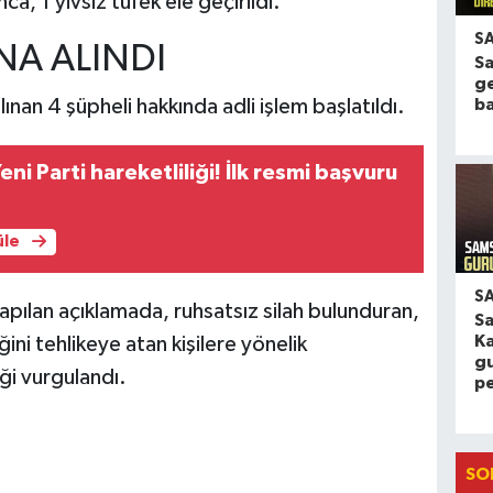
ca, 1 yivsiz tüfek ele geçirildi.
S
NA ALINDI
Sa
g
ba
an 4 şüpheli hakkında adli işlem başlatıldı.
i Parti hareketliliği! İlk resmi başvuru
üle
S
ılan açıklamada, ruhsatsız silah bulunduran,
S
K
ini tehlikeye atan kişilere yönelik
gu
ği vurgulandı.
p
SO