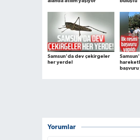
alanda atılım yaşıyor'
buluştu
Samsun'da dev çekirgeler
Samsun'd
her yerde!
hareketli
başvuru 
Yorumlar