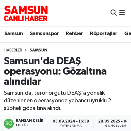
Samsun
Samsun Nöbetçi Eczaneler
Samsun
Samsunspor
Rehber
Röportajlar
Ge
Samsunspor
Samsun Hava Durumu
HABERLER
SAMSUN
Sokak Röportajları
Samsun Namaz Vakitleri
Samsun'da DEAŞ
Genel
Samsun Trafik Yoğunluk Haritası
operasyonu: Gözaltına
alındılar
Dünya
Süper Lig Puan Durumu ve Fikstür
Samsun'da, terör örgütü DEAŞ'a yönelik
Eğitim
Tüm Manşetler
düzenlenen operasyonda yabancı uyruklu 2
şüpheli gözaltına alındı.
Sağlık
Son Dakika Haberleri
RAHŞAN ÇELIK
03.09.2024 - 16:39
28.05.2025 - 04
EDITÖR
Yemek
Haber Arşivi
YAYINLANMA
GÜNCELLEME