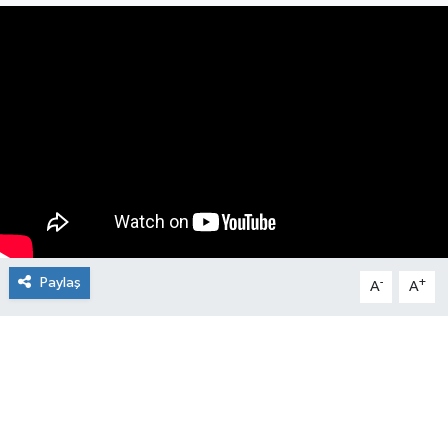
Manşet Haberi
Paylaş
-
+
A
A