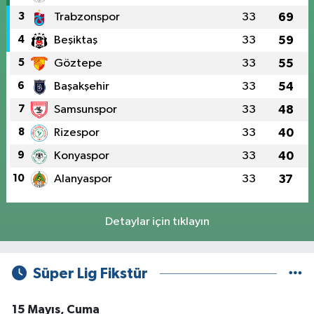
3
Trabzonspor
33
69
4
Beşiktaş
33
59
5
Göztepe
33
55
6
Başakşehir
33
54
7
Samsunspor
33
48
8
Rizespor
33
40
9
Konyaspor
33
40
10
Alanyaspor
33
37
Detaylar için tıklayın
Süper Lig Fikstür
15 Mayıs, Cuma