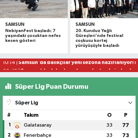
SAMSUN
SAMSUN
NebiyanFest başladı: 7
20. Kunduz Yağlı
Samsunspor'da 8 oyuncu gitti, 7 oyuncu geldi
11:39 |
yaşındaki çocuktan nefes
Güreşleri'nde festival
Ünlü estetikçiden Seda Sayan'ın ablasına esteti
11:00 |
kesen gösteri
coşkusu kortej
yürüyüşüyle başladı
Samsun'da baraj ve gölet yatırımları
10:21 |
Samsun'da balıkçılar yeni sezona hazırlanıyor! 
10:14 |
Samsun'da dalgakıranların oluşturduğu koylara 
09:45 |
Süper Lig Puan Durumu
Süper Lig
#
Takım
O
P
1
Galatasaray
33
77
2
Fenerbahçe
33
73