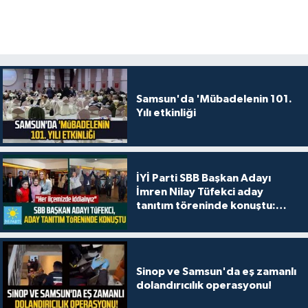
Samsun'da 'Mübadelenin 101.
Yılı etkinliği
İYİ Parti SBB Başkan Adayı
İmren Nilay Tüfekci aday
tanıtım töreninde konuştu:
"Her ilçemizde iddialıyız"
Sinop ve Samsun'da eş zamanlı
dolandırıcılık operasyonu!