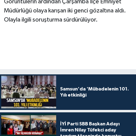
Görüntülerin ardından Çarşamba İlçe Emniyet
Müdürlüğü olaya karışan iki genci gözaltına aldı.
Olayla ilgili soruşturma sürdürülüyor.
Samsun'da 'Mübadelenin 101.
Yılı etkinliği
İYİ Parti SBB Başkan Adayı
İmren Nilay Tüfekci aday