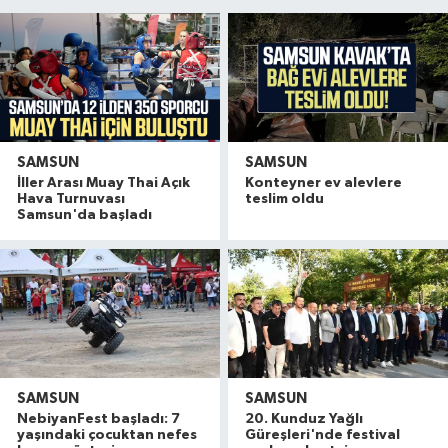
SAMSUN
SAMSUN
İller Arası Muay Thai Açık
Konteyner ev alevlere
Hava Turnuvası
teslim oldu
Samsun'da başladı
SAMSUN
SAMSUN
NebiyanFest başladı: 7
20. Kunduz Yağlı
yaşındaki çocuktan nefes
Güreşleri'nde festival