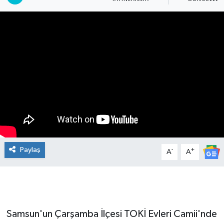
Manşet Haberi
Paylaş
-
+
A
A
Samsun'un Çarşamba İlçesi TOKİ Evleri Camii'nde