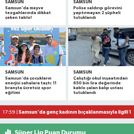
SAMSUN
SAMSUN
Samsun'da meyve
Polise saldırıp görevini
tezgahlarında dikkat
yaptırmayan 2 şüpheli
çeken tablo!
tutuklandı
SAMSUN
SAMSUN
Samsun'da çocukların
Çalıştığı okul inşaatından
İller Arası Muay Thai Açık Hava Turnuvası Samsu
22:58 |
enerjisi sahalara taştı: 11
650 bin lira değerinde
Konteyner ev alevlere teslim oldu
22:36 |
branşta ücretsiz spor
kablo çalan kalıp ustası
eğitimi
tutuklandı
NebiyanFest başladı: 7 yaşındaki çocuktan nefe
19:59 |
20. Kunduz Yağlı Güreşleri'nde festival coşkusu
18:50 |
Samsun'da genç kadının bıçaklanmasıyla ilgili 1 k
17:59 |
Süper Lig Puan Durumu