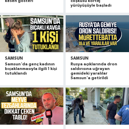
kesen gösteri
coşkusu kortej
yürüyüşüyle başladı
SAMSUN
SAMSUN
Samsun'da genç kadının
Rusya açıklarında dron
bıçaklanmasıyla ilgili 1 kişi
saldırısına uğrayan
tutuklandı
gemideki yaralılar
Samsun'a getirildi