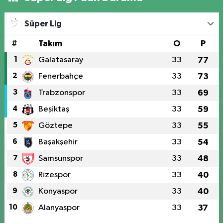
Süper Lig
#
Takım
O
P
1
Galatasaray
33
77
2
Fenerbahçe
33
73
3
Trabzonspor
33
69
4
Beşiktaş
33
59
5
Göztepe
33
55
6
Başakşehir
33
54
7
Samsunspor
33
48
8
Rizespor
33
40
9
Konyaspor
33
40
10
Alanyaspor
33
37