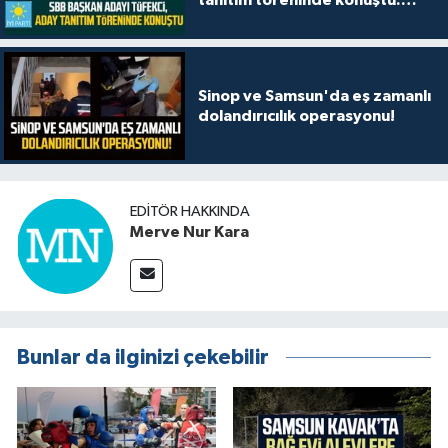
tanıtım töreninde konuştu:
"Her ilçemizde iddialıyız"
Sinop ve Samsun'da eş zamanlı
dolandırıcılık operasyonu!
EDITÖR HAKKINDA
Merve Nur Kara
Bunlar da ilginizi çekebilir