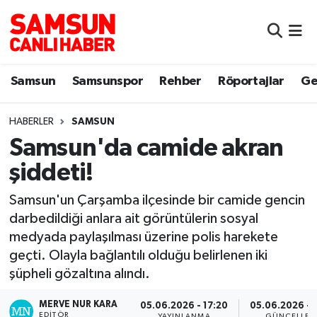
Samsun
Samsun Nöbetçi Eczaneler
Samsun
Samsunspor
Rehber
Röportajlar
Ge
Samsunspor
Samsun Hava Durumu
HABERLER
SAMSUN
Sokak Röportajları
Samsun Namaz Vakitleri
Samsun'da camide akran
Genel
Samsun Trafik Yoğunluk Haritası
şiddeti!
Dünya
Süper Lig Puan Durumu ve Fikstür
Samsun'un Çarşamba ilçesinde bir camide gencin
darbedildiği anlara ait görüntülerin sosyal
Eğitim
Tüm Manşetler
medyada paylaşılması üzerine polis harekete
geçti. Olayla bağlantılı olduğu belirlenen iki
Sağlık
Son Dakika Haberleri
şüpheli gözaltına alındı.
MERVE NUR KARA
Yemek
Haber Arşivi
05.06.2026 - 17:20
05.06.2026 - 
EDITÖR
YAYINLANMA
GÜNCELLEM