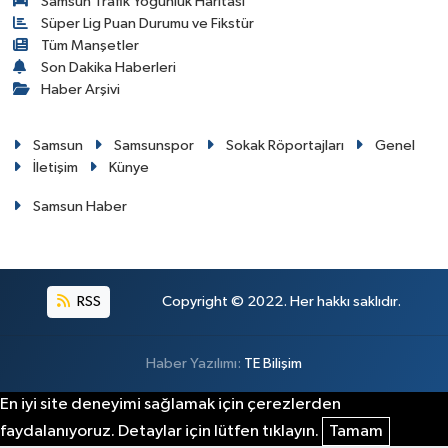
Samsun Trafik Yoğunluk Haritası
Süper Lig Puan Durumu ve Fikstür
Tüm Manşetler
Son Dakika Haberleri
Haber Arşivi
Samsun
Samsunspor
Sokak Röportajları
Genel
İletişim
Künye
Samsun Haber
RSS
Copyright © 2022. Her hakkı saklıdır.
Haber Yazılımı:
TE Bilişim
En iyi site deneyimi sağlamak için çerezlerden
faydalanıyoruz. Detaylar için lütfen tıklayın.
Tamam