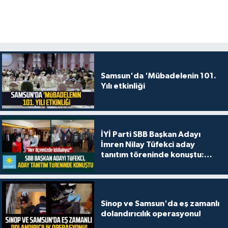
Samsun'da 'Mübadelenin 101.
Yılı etkinliği
İYİ Parti SBB Başkan Adayı
İmren Nilay Tüfekci aday
tanıtım töreninde konuştu:
"Her ilçemizde iddialıyız"
Sinop ve Samsun'da eş zamanlı
dolandırıcılık operasyonu!