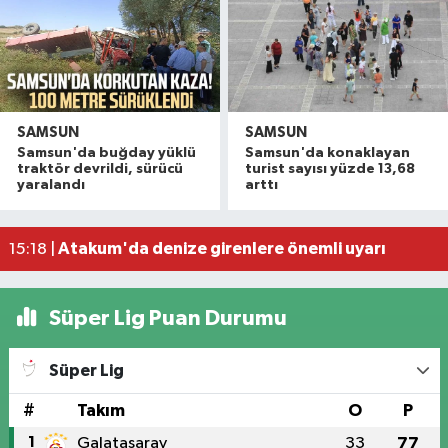
SAMSUN
SAMSUN
Havza'da 11 yıl 8 ay hapis cezasıyla aranan şahı
19:58 |
Samsun'da buğday yüklü
Samsun'da konaklayan
Dron saldırısına uğrayan geminin içi görüntülend
16:49 |
traktör devrildi, sürücü
turist sayısı yüzde 13,68
yaralandı
arttı
Samsunspor’dan Kasımpaşa karşısında ilk maçta 
16:40 |
Uyuşturucu operasyonunda 7 şüpheli tutukland
15:27 |
Atakum'da denize girenlere önemli uyarı
15:18 |
Süper Lig Puan Durumu
Süper Lig
#
Takım
O
P
1
Galatasaray
33
77