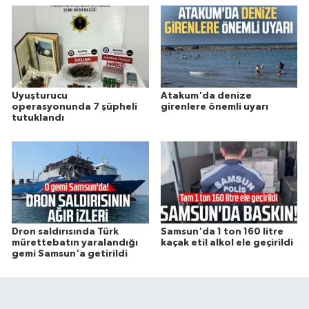
Uyuşturucu
Atakum'da denize
operasyonunda 7 şüpheli
girenlere önemli uyarı
tutuklandı
Dron saldırısında Türk
Samsun'da 1 ton 160 litre
mürettebatın yaralandığı
kaçak etil alkol ele geçirildi
gemi Samsun'a getirildi