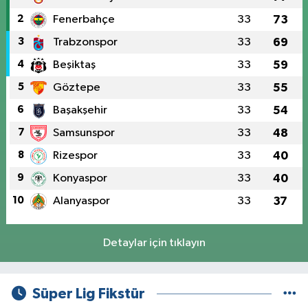
2
Fenerbahçe
33
73
3
Trabzonspor
33
69
4
Beşiktaş
33
59
5
Göztepe
33
55
6
Başakşehir
33
54
7
Samsunspor
33
48
8
Rizespor
33
40
9
Konyaspor
33
40
10
Alanyaspor
33
37
Detaylar için tıklayın
Süper Lig Fikstür