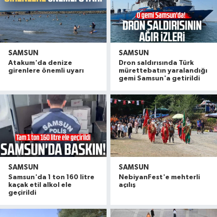
SAMSUN
SAMSUN
Atakum'da denize
Dron saldırısında Türk
girenlere önemli uyarı
mürettebatın yaralandığı
gemi Samsun'a getirildi
SAMSUN
SAMSUN
Samsun'da 1 ton 160 litre
NebiyanFest'e mehterli
kaçak etil alkol ele
açılış
geçirildi