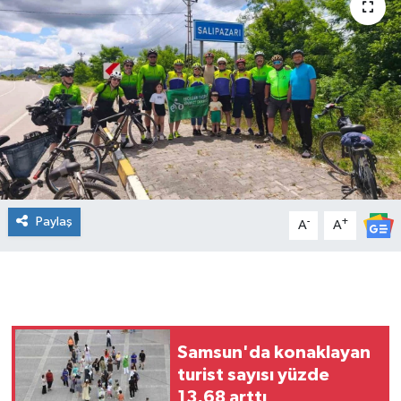
Manşet Haberi
Paylaş
-
+
A
A
Samsun'da konaklayan
turist sayısı yüzde
13,68 arttı