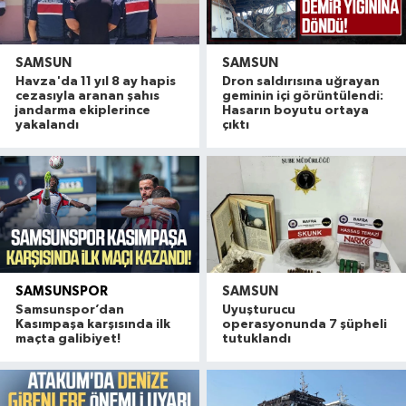
SAMSUN
SAMSUN
Havza'da 11 yıl 8 ay hapis
Dron saldırısına uğrayan
cezasıyla aranan şahıs
geminin içi görüntülendi:
jandarma ekiplerince
Hasarın boyutu ortaya
yakalandı
çıktı
SAMSUNSPOR
SAMSUN
Samsunspor’dan
Uyuşturucu
Kasımpaşa karşısında ilk
operasyonunda 7 şüpheli
maçta galibiyet!
tutuklandı