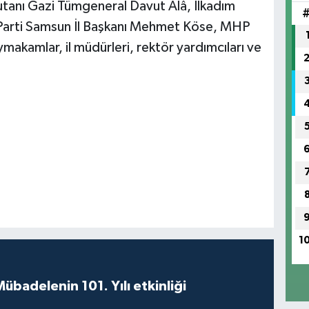
anı Gazi Tümgeneral Davut Alâ, İlkadım
 Parti Samsun İl Başkanı Mehmet Köse, MHP
makamlar, il müdürleri, rektör yardımcıları ve
1
badelenin 101. Yılı etkinliği