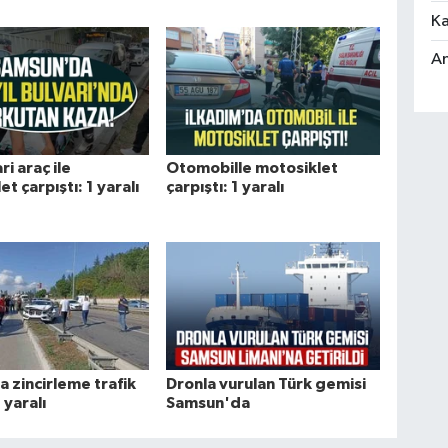
Ka
An
ri araç ile
Otomobille motosiklet
t çarpıştı: 1 yaralı
çarpıştı: 1 yaralı
 zincirleme trafik
Dronla vurulan Türk gemisi
 yaralı
Samsun'da