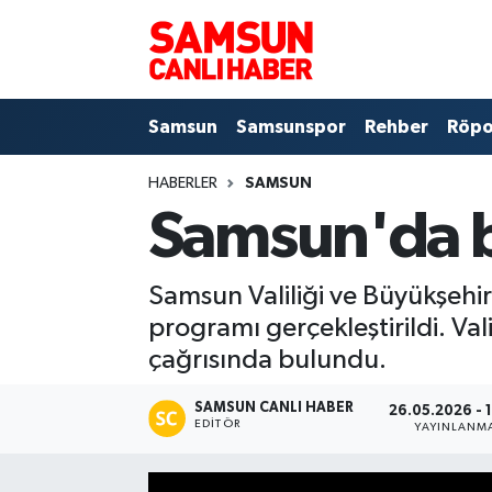
Samsun
Samsun Nöbetçi Eczaneler
Samsun
Samsunspor
Rehber
Röpo
Samsunspor
Samsun Hava Durumu
HABERLER
SAMSUN
Sokak Röportajları
Samsun Namaz Vakitleri
Samsun'da 
Genel
Samsun Trafik Yoğunluk Haritası
Samsun Valiliği ve Büyükşeh
Dünya
Süper Lig Puan Durumu ve Fikstür
programı gerçekleştirildi. Val
çağrısında bulundu.
Eğitim
Tüm Manşetler
SAMSUN CANLI HABER
26.05.2026 - 
Sağlık
Son Dakika Haberleri
EDITÖR
YAYINLANM
Yemek
Haber Arşivi