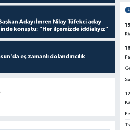
 Başkan Adayı İmren Nilay Tüfekci aday
1
inde konuştu: "Her ilçemizde iddialıyız"
Ri
1
un'da eş zamanlı dolandırıcılık
Fa
Ga
Sa
r
1
Ka
Fe
Tr