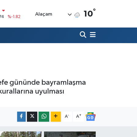
°
10
Alaçam
20
%0.02
90
%0.19
80
%0.18
9000
%0.19
0
,00
%0
N
74
%-1.82
Arefe gününde bayramlaşma
 kurallarına uyulması
-
+
A
A