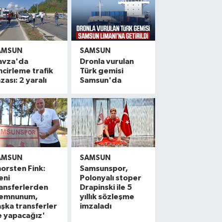
AMSUN
SAMSUN
avza'da
Dronla vurulan
ncirleme trafik
Türk gemisi
zası: 2 yaralı
Samsun'da
AMSUN
SAMSUN
orsten Fink:
Samsunspor,
eni
Polonyalı stoper
ansferlerden
Drapinski ile 5
emnunum,
yıllık sözleşme
şka transferler
imzaladı
e yapacağız'