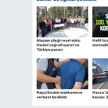
Alaçam çileği reçel oldu:
Hafif tica
Hedef coğrafi işaret ve
motosikle
Türkiye pazarı
Rapçi Keskin mahkemece
Havza'da
serbest bırakıldı
kazası: 2