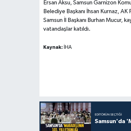
Ersan Aksu, Samsun Garnizon Komut
Belediye Başkanı İhsan Kurnaz, AK
Samsun İl Başkanı Burhan Mucur, kay
vatandaşlar katıldı.
Kaynak:
İHA
EDITÖRÜN SEÇTIĞI
Samsun'da 'Mü