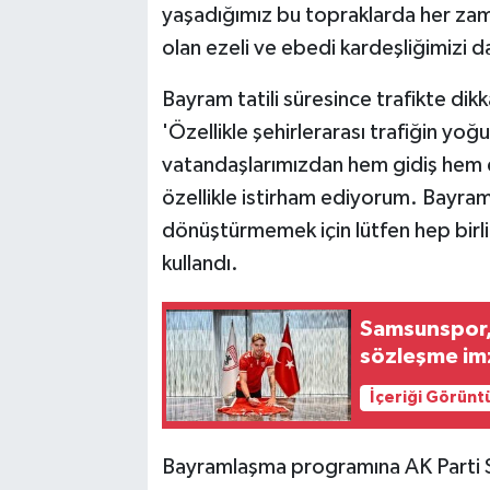
yaşadığımız bu topraklarda her za
olan ezeli ve ebedi kardeşliğimizi d
Bayram tatili süresince trafikte dikk
'Özellikle şehirlerarası trafiğin yo
vatandaşlarımızdan hem gidiş hem de
özellikle istirham ediyorum. Bayra
dönüştürmemek için lütfen hep birli
kullandı.
Samsunspor, P
sözleşme im
İçeriği Görünt
Bayramlaşma programına AK Parti S