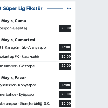
Süper Lig Fikstür
5 Mayıs, Cuma
zespor - Beşiktaş
20:00
6 Mayıs, Cumartesi
tih Karagümrük - Alanyaspor
17:00
ziantep FK - Başakşehir
20:00
msunspor - Göztepe
20:00
7 Mayıs, Pazar
yserispor - Konyaspor
17:00
nerbahçe - Eyüpspor
20:00
abzonspor - Gençlerbirliği S.K.
20:00