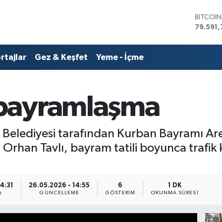
DOLAR
45,436
EURO
53,386
rtajlar
Gez & Keşfet
Yeme - İçme
STERLİN
61,603
G.ALTIN
6862,0
bayramlaşma
BİST10
14.598
BITCOI
79.591,
ir Belediyesi tarafından Kurban Bayramı 
i Orhan Tavlı, bayram tatili boyunca trafik
14:31
26.05.2026 - 14:55
6
1 DK
A
GÜNCELLEME
GÖSTERIM
OKUNMA SÜRESI