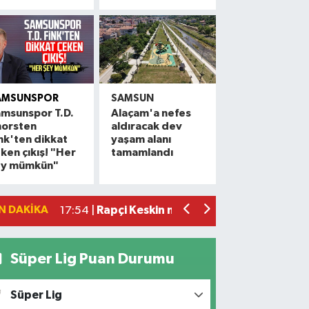
AMSUNSPOR
SAMSUN
msunspor T.D.
Alaçam'a nefes
horsten
aldıracak dev
Alaçam çileği reçel oldu: Hedef coğrafi
20:16 |
nk'ten dikkat
yaşam alanı
ken çıkış! "Her
tamamlandı
Hafif ticari araç ile motosiklet çarpıştı:
19:06 |
ey mümkün"
Otomobille motosiklet çarpıştı: 1 yara
17:59 |
Rapçi Keskin mahkemece serbest bırak
17:54 |
N DAKIKA
Havza'da zincirleme trafik kazası: 2 ya
17:36 |
Süper Lig Puan Durumu
Süper Lig