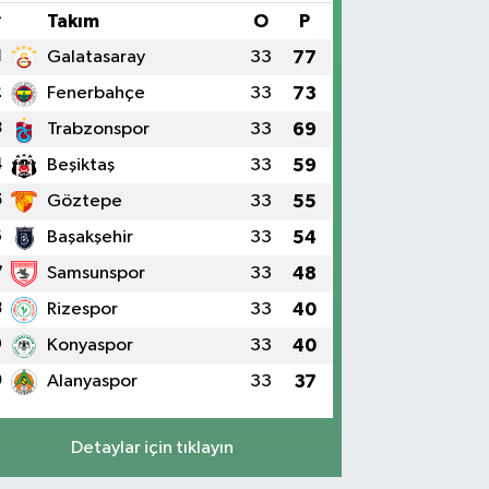
#
Takım
O
P
1
Galatasaray
33
77
2
Fenerbahçe
33
73
3
Trabzonspor
33
69
4
Beşiktaş
33
59
5
Göztepe
33
55
6
Başakşehir
33
54
7
Samsunspor
33
48
8
Rizespor
33
40
9
Konyaspor
33
40
0
Alanyaspor
33
37
Detaylar için tıklayın