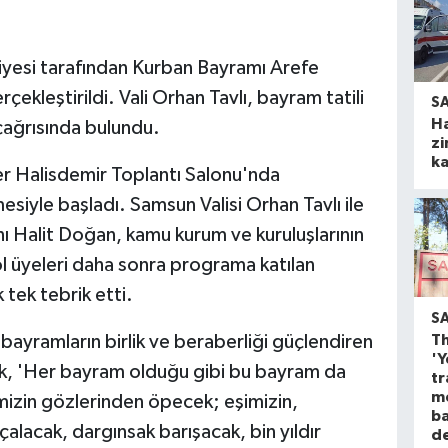
diyesi tarafından Kurban Bayramı Arefe
leştirildi. Vali Orhan Tavlı, bayram tatili
S
H
 çağrısında bulundu.
zi
ka
er Halisdemir Toplantı Salonu'nda
siyle başladı. Samsun Valisi Orhan Tavlı ile
 Halit Doğan, kamu kurum ve kuruluşlarının
ol üyeleri daha sonra programa katılan
tek tebrik etti.
S
Th
 bayramların birlik ve beraberliği güçlendiren
'Y
ek, 'Her bayram olduğu gibi bu bayram da
tr
m
imizin gözlerinden öpecek; eşimizin,
ba
lacak, dargınsak barışacak, bin yıldır
d