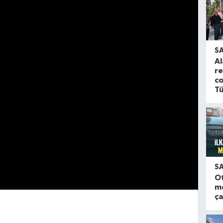
S
Al
re
co
Tü
S
O
m
ça