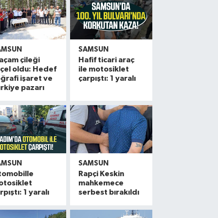
AMSUN
SAMSUN
açam çileği
Hafif ticari araç
çel oldu: Hedef
ile motosiklet
ğrafi işaret ve
çarpıştı: 1 yaralı
rkiye pazarı
AMSUN
SAMSUN
tomobille
Rapçi Keskin
otosiklet
mahkemece
rpıştı: 1 yaralı
serbest bırakıldı