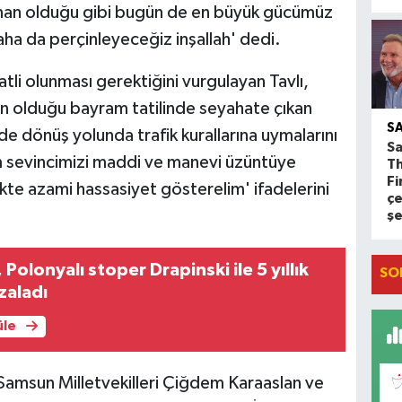
man olduğu gibi bugün de en büyük gücümüz
aha da perçinleyeceğiz inşallah' dedi.
atli olunması gerektiğini vurgulayan Tavlı,
ğun olduğu bayram tatilinde seyahate çıkan
S
 dönüş yolunda trafik kurallarına uymalarını
Sa
m sevincimizi maddi ve manevi üzüntüye
T
Fi
kte azami hassasiyet gösterelim' ifadelerini
çe
ş
olonyalı stoper Drapinski ile 5 yıllık
SO
zaladı
üle
amsun Milletvekilleri Çiğdem Karaaslan ve