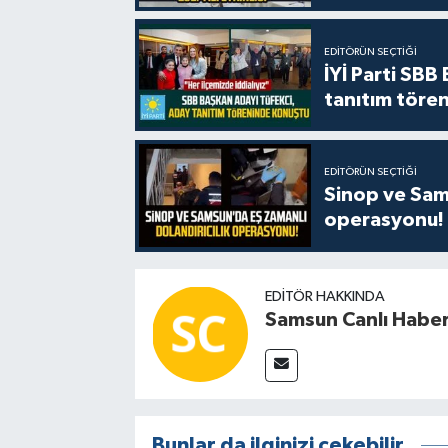
EDITÖRÜN SEÇTIĞI
İYİ Parti SBB
tanıtım tören
EDITÖRÜN SEÇTIĞI
Sinop ve Sams
operasyonu!
EDITÖR HAKKINDA
Samsun Canlı Habe
Bunlar da ilginizi çekebilir