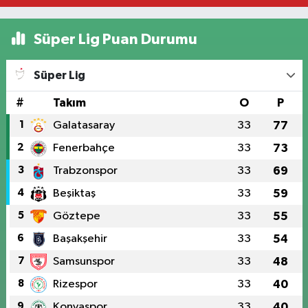
Süper Lig Puan Durumu
Süper Lig
#
Takım
O
P
1
Galatasaray
33
77
2
Fenerbahçe
33
73
3
Trabzonspor
33
69
4
Beşiktaş
33
59
5
Göztepe
33
55
6
Başakşehir
33
54
7
Samsunspor
33
48
8
Rizespor
33
40
9
Konyaspor
33
40