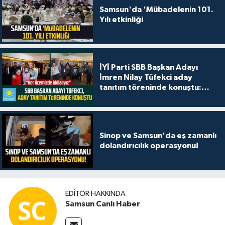
Samsun'da 'Mübadelenin 101.
Yılı etkinliği
İYİ Parti SBB Başkan Adayı
İmren Nilay Tüfekci aday
tanıtım töreninde konuştu:
"Her ilçemizde iddialıyız"
Sinop ve Samsun'da eş zamanlı
dolandırıcılık operasyonu!
EDITÖR HAKKINDA
Samsun Canlı Haber