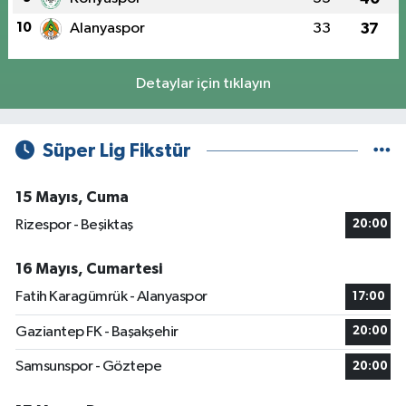
10
Alanyaspor
33
37
Detaylar için tıklayın
Süper Lig Fikstür
15 Mayıs, Cuma
Rizespor - Beşiktaş
20:00
16 Mayıs, Cumartesi
Fatih Karagümrük - Alanyaspor
17:00
Gaziantep FK - Başakşehir
20:00
Samsunspor - Göztepe
20:00