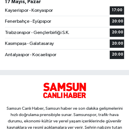
17 Mayıs, Pazar
Kayserispor - Konyaspor
17:00
Fenerbahçe - Eyüpspor
20:00
Trabzonspor - Gençlerbirliği S.K.
20:00
Kasımpaşa - Galatasaray
20:00
Antalyaspor - Kocaelispor
20:00
Samsun Canlı Haber, Samsun haber ve son dakika gelişmelerini
hızlı doğrulama prensibiyle sunar. Samsunspor, trafik-hava
durumu, ekonomi-kültür ve yerel yaşam içeriklerinde güvenilir
kaynaklara ve resmî açıklamalara yer verir. Şehrin nabzını tutan