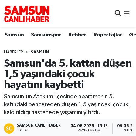
Samsun
Samsun Nöbetçi Eczaneler
Samsun
Samsunspor
Rehber
Röportajlar
Ge
Samsunspor
Samsun Hava Durumu
HABERLER
SAMSUN
Sokak Röportajları
Samsun Namaz Vakitleri
Samsun'da 5. kattan düşen
Genel
Samsun Trafik Yoğunluk Haritası
1,5 yaşındaki çocuk
hayatını kaybetti
Dünya
Süper Lig Puan Durumu ve Fikstür
Samsun'un Atakum ilçesinde apartmanın 5.
Eğitim
Tüm Manşetler
katındaki pencereden düşen 1,5 yaşındaki çocuk,
kaldırıldığı hastanede yaşamını yitirdi.
Sağlık
Son Dakika Haberleri
SAMSUN CANLI HABER
04.06.2026 - 19:13
05.06.202
EDITÖR
Yemek
Haber Arşivi
YAYINLANMA
GÜNCE