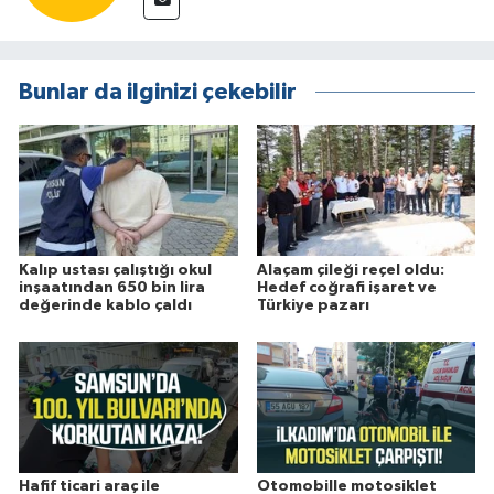
Bunlar da ilginizi çekebilir
Kalıp ustası çalıştığı okul
Alaçam çileği reçel oldu:
inşaatından 650 bin lira
Hedef coğrafi işaret ve
değerinde kablo çaldı
Türkiye pazarı
Hafif ticari araç ile
Otomobille motosiklet