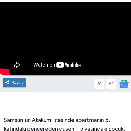
Manşet Haberi
Paylaş
-
+
A
A
Samsun'un Atakum ilçesinde apartmanın 5.
katındaki pencereden düşen 1,5 yaşındaki çocuk,