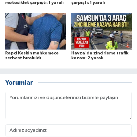
motosiklet çarpıştı: 1 yaralı
çarpıştı: 1 yaralı
Rapçi Keskin mahkemece
Havza'da zincirleme trafik
serbest bırakıldı
kazası: 2 yaralı
Yorumlar