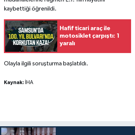
kaybettiği öğrenildi.
Hafif ticari araç ile
motosiklet çarpıştı: 1
yaralı
Olayla ilgili soruşturma başlatıldı.
Kaynak:
İHA