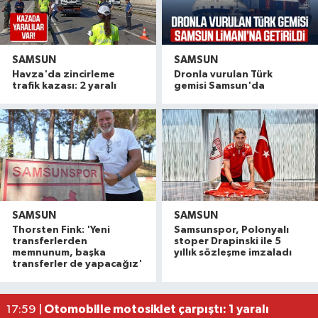
SAMSUN
SAMSUN
Havza'da zincirleme
Dronla vurulan Türk
trafik kazası: 2 yaralı
gemisi Samsun'da
SAMSUN
SAMSUN
Thorsten Fink: 'Yeni
Samsunspor, Polonyalı
Samsunspor taraftarından Yusuf ve Berat'a unu
10:33 |
transferlerden
stoper Drapinski ile 5
Kalıp ustası çalıştığı okul inşaatından 650 bin l
10:29 |
memnunum, başka
yıllık sözleşme imzaladı
transferler de yapacağız'
Alaçam çileği reçel oldu: Hedef coğrafi işaret ve
20:16 |
Hafif ticari araç ile motosiklet çarpıştı: 1 yaralı
19:06 |
Otomobille motosiklet çarpıştı: 1 yaralı
17:59 |