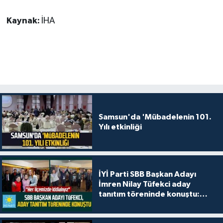
Kaynak:
İHA
Samsun'da 'Mübadelenin 101.
Yılı etkinliği
İYİ Parti SBB Başkan Adayı
İmren Nilay Tüfekci aday
tanıtım töreninde konuştu:
"Her ilçemizde iddialıyız"