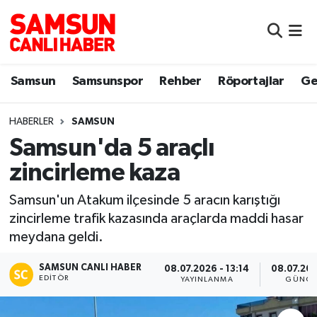
Samsun
Samsun Nöbetçi Eczaneler
Samsun
Samsunspor
Rehber
Röportajlar
Ge
Samsunspor
Samsun Hava Durumu
HABERLER
SAMSUN
Sokak Röportajları
Samsun Namaz Vakitleri
Samsun'da 5 araçlı
Genel
Samsun Trafik Yoğunluk Haritası
zincirleme kaza
Dünya
Süper Lig Puan Durumu ve Fikstür
Samsun'un Atakum ilçesinde 5 aracın karıştığı
zincirleme trafik kazasında araçlarda maddi hasar
Eğitim
Tüm Manşetler
meydana geldi.
SAMSUN CANLI HABER
Sağlık
Son Dakika Haberleri
08.07.2026 - 13:14
08.07.202
EDITÖR
YAYINLANMA
GÜNCE
Yemek
Haber Arşivi