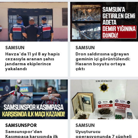
SAMSUN
SAMSUN
Havza'da 11 yıl 8 ay hapis
Dron saldırısına uğrayan
cezasıyla aranan şahıs
geminin içi görüntülendi:
jandarma ekiplerince
Hasarın boyutu ortaya
yakalandı
çıktı
SAMSUNSPOR
SAMSUN
Samsunspor’dan
Uyuşturucu
Kasımpaşa karşısında ilk
operasyonunda 7 şüpheli