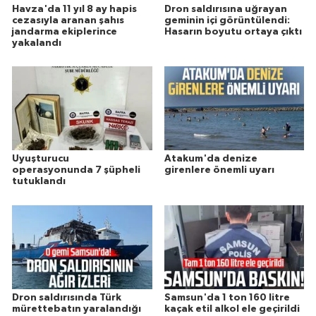
Havza'da 11 yıl 8 ay hapis
Dron saldırısına uğrayan
cezasıyla aranan şahıs
geminin içi görüntülendi:
jandarma ekiplerince
Hasarın boyutu ortaya çıktı
yakalandı
Uyuşturucu
Atakum'da denize
operasyonunda 7 şüpheli
girenlere önemli uyarı
tutuklandı
Dron saldırısında Türk
Samsun'da 1 ton 160 litre
mürettebatın yaralandığı
kaçak etil alkol ele geçirildi