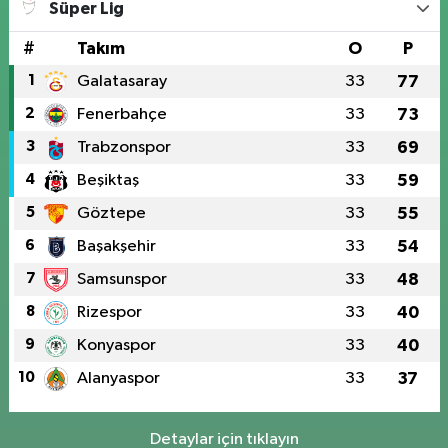
Süper Lig
#
Takım
O
P
1
Galatasaray
33
77
2
Fenerbahçe
33
73
3
Trabzonspor
33
69
4
Beşiktaş
33
59
5
Göztepe
33
55
6
Başakşehir
33
54
7
Samsunspor
33
48
8
Rizespor
33
40
9
Konyaspor
33
40
10
Alanyaspor
33
37
Detaylar için tıklayın