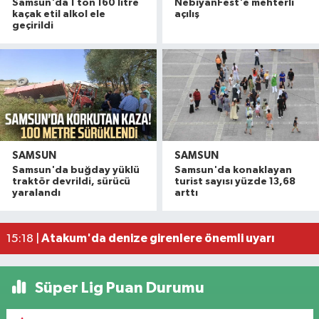
Samsun'da 1 ton 160 litre
NebiyanFest'e mehterli
kaçak etil alkol ele
açılış
geçirildi
SAMSUN
SAMSUN
Havza'da 11 yıl 8 ay hapis cezasıyla aranan şahı
19:58 |
Samsun'da buğday yüklü
Samsun'da konaklayan
Dron saldırısına uğrayan geminin içi görüntülend
16:49 |
traktör devrildi, sürücü
turist sayısı yüzde 13,68
yaralandı
arttı
Samsunspor’dan Kasımpaşa karşısında ilk maçta 
16:40 |
Uyuşturucu operasyonunda 7 şüpheli tutukland
15:27 |
Atakum'da denize girenlere önemli uyarı
15:18 |
Süper Lig Puan Durumu