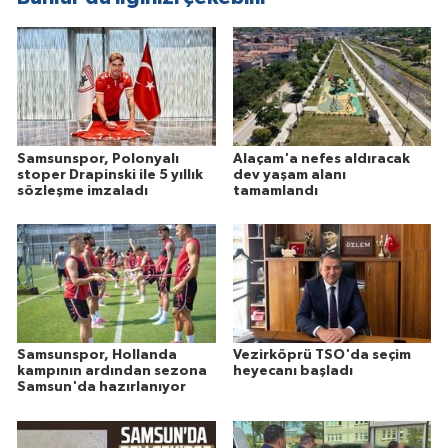
Samsunspor, Polonyalı
Alaçam'a nefes aldıracak
stoper Drapinski ile 5 yıllık
dev yaşam alanı
sözleşme imzaladı
tamamlandı
Samsunspor, Hollanda
Vezirköprü TSO'da seçim
kampının ardından sezona
heyecanı başladı
Samsun'da hazırlanıyor