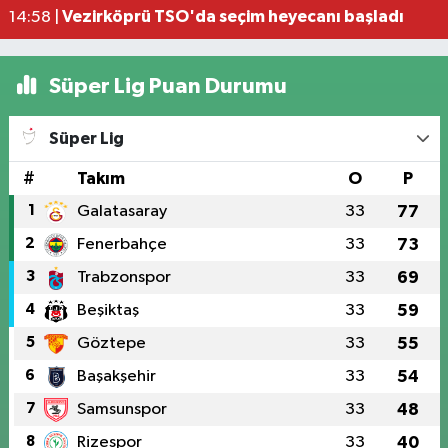
Vezirköprü TSO'da seçim heyecanı başladı
14:58 |
Süper Lig Puan Durumu
Süper Lig
#
Takım
O
P
1
Galatasaray
33
77
2
Fenerbahçe
33
73
3
Trabzonspor
33
69
4
Beşiktaş
33
59
5
Göztepe
33
55
6
Başakşehir
33
54
7
Samsunspor
33
48
8
Rizespor
33
40