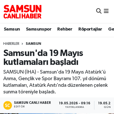
Samsun
Samsun Nöbetçi Eczaneler
Samsun
Samsunspor
Rehber
Röportajlar
Ge
Samsunspor
Samsun Hava Durumu
HABERLER
SAMSUN
Sokak Röportajları
Samsun Namaz Vakitleri
Samsun'da 19 Mayıs
Genel
Samsun Trafik Yoğunluk Haritası
kutlamaları başladı
Dünya
Süper Lig Puan Durumu ve Fikstür
SAMSUN (İHA) - Samsun'da 19 Mayıs Atatürk'ü
Anma, Gençlik ve Spor Bayramı 107. yıl dönümü
Eğitim
Tüm Manşetler
kutlamaları, Atatürk Anıtı'nda düzenlenen çelenk
sunma töreniyle başladı.
Sağlık
Son Dakika Haberleri
SAMSUN CANLI HABER
19.05.2026 - 09:16
19.05.20
EDITÖR
YAYINLANMA
GÜNC
Yemek
Haber Arşivi