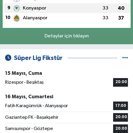
9
Konyaspor
33
40
10
Alanyaspor
33
37
Detaylar için tıklayın
Süper Lig Fikstür
15 Mayıs, Cuma
Rizespor - Beşiktaş
20:00
16 Mayıs, Cumartesi
Fatih Karagümrük - Alanyaspor
17:00
Gaziantep FK - Başakşehir
20:00
Samsunspor - Göztepe
20:00