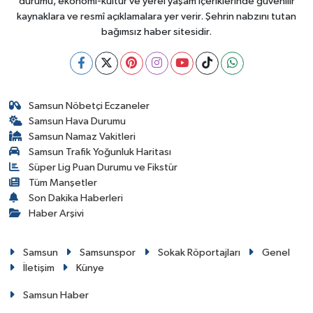
durumu, ekonomi-kültür ve yerel yaşam içeriklerinde güvenilir
kaynaklara ve resmî açıklamalara yer verir. Şehrin nabzını tutan
bağımsız haber sitesidir.
Samsun Nöbetçi Eczaneler
Samsun Hava Durumu
Samsun Namaz Vakitleri
Samsun Trafik Yoğunluk Haritası
Süper Lig Puan Durumu ve Fikstür
Tüm Manşetler
Son Dakika Haberleri
Haber Arşivi
Samsun
Samsunspor
Sokak Röportajları
Genel
İletişim
Künye
Samsun Haber