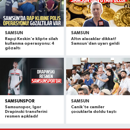
SAMSUN
SAMSUN
Rapçi Keskin'e klipte silah
Altın alacaklar dikkat!
kullanma operasyonu: 4
Samsun'dan uyarı geldi
gözaltı
SAMSUNSPOR
SAMSUN
Samsunspor, Polonyalı stoper Drapinski ile 5 yıl
15:40 |
Samsunspor, Igor
Canik'te camiler
Samsunspor T.D. Thorsten Fink'ten dikkat çeken
15:33 |
Drapinski transferini
çocuklarla doldu taştı
resmen açıkladı!
Alaçam'a nefes aldıracak dev yaşam alanı tama
15:32 |
Samsunspor, Hollanda kampının ardından sezon
15:29 |