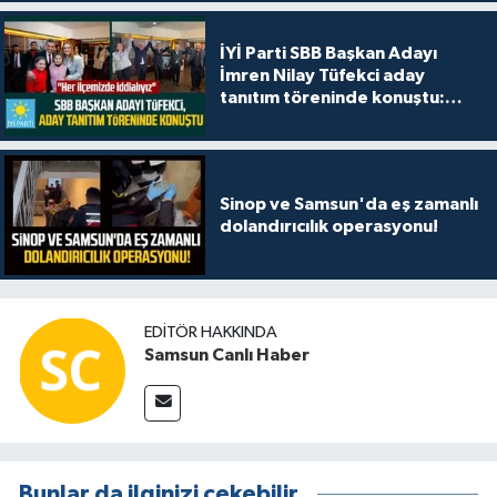
İYİ Parti SBB Başkan Adayı
İmren Nilay Tüfekci aday
tanıtım töreninde konuştu:
"Her ilçemizde iddialıyız"
Sinop ve Samsun'da eş zamanlı
dolandırıcılık operasyonu!
EDITÖR HAKKINDA
Samsun Canlı Haber
Bunlar da ilginizi çekebilir