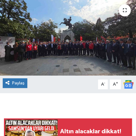
Manşet Haberi
Paylaş
-
+
A
A
Altın alacaklar dikkat!