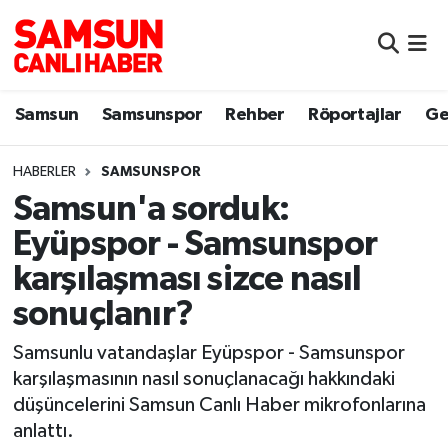
Samsun
Samsun Nöbetçi Eczaneler
Samsun
Samsunspor
Rehber
Röportajlar
Ge
Samsunspor
Samsun Hava Durumu
HABERLER
SAMSUNSPOR
Sokak Röportajları
Samsun Namaz Vakitleri
Samsun'a sorduk:
Genel
Samsun Trafik Yoğunluk Haritası
Eyüpspor - Samsunspor
karşılaşması sizce nasıl
Dünya
Süper Lig Puan Durumu ve Fikstür
sonuçlanır?
Eğitim
Tüm Manşetler
Samsunlu vatandaşlar Eyüpspor - Samsunspor
karşılaşmasının nasıl sonuçlanacağı hakkındaki
Sağlık
Son Dakika Haberleri
düşüncelerini Samsun Canlı Haber mikrofonlarına
anlattı.
Yemek
Haber Arşivi