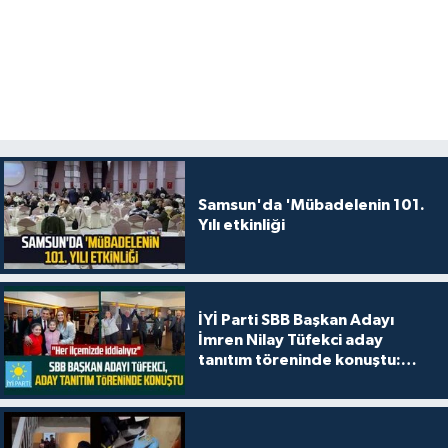
Samsun'da 'Mübadelenin 101.
Yılı etkinliği
İYİ Parti SBB Başkan Adayı
İmren Nilay Tüfekci aday
tanıtım töreninde konuştu:
"Her ilçemizde iddialıyız"