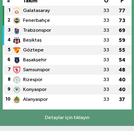
#
Takım
O
P
1
Galatasaray
33
77
2
Fenerbahçe
33
73
3
Trabzonspor
33
69
4
Beşiktaş
33
59
5
Göztepe
33
55
6
Başakşehir
33
54
7
Samsunspor
33
48
8
Rizespor
33
40
9
Konyaspor
33
40
10
Alanyaspor
33
37
Detaylar için tıklayın