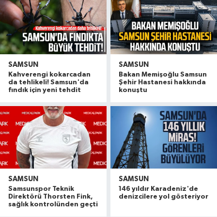
SAMSUN
SAMSUN
Kahverengi kokarcadan
Bakan Memişoğlu Samsun
da tehlikeli! Samsun'da
Şehir Hastanesi hakkında
fındık için yeni tehdit
konuştu
SAMSUN
SAMSUN
Samsunspor Teknik
146 yıldır Karadeniz'de
Direktörü Thorsten Fink,
denizcilere yol gösteriyor
sağlık kontrolünden geçti