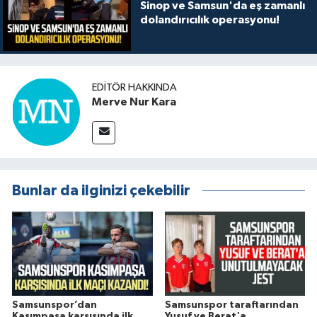
Sinop ve Samsun'da eş zamanlı
dolandırıcılık operasyonu!
EDITÖR HAKKINDA
Merve Nur Kara
Bunlar da ilginizi çekebilir
Samsunspor’dan
Samsunspor taraftarından
Kasımpaşa karşısında ilk
Yusuf ve Berat'a