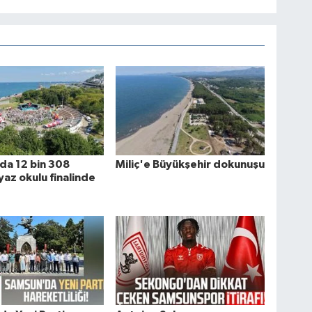
da 12 bin 308
Miliç'e Büyükşehir dokunuşu
yaz okulu finalinde