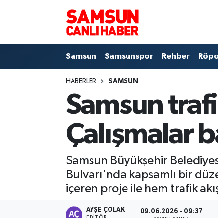
Samsun
Samsun Nöbetçi Eczaneler
Samsun
Samsunspor
Rehber
Röpo
Samsunspor
Samsun Hava Durumu
HABERLER
SAMSUN
Sokak Röportajları
Samsun Namaz Vakitleri
Samsun trafi
Genel
Samsun Trafik Yoğunluk Haritası
Çalışmalar b
Dünya
Süper Lig Puan Durumu ve Fikstür
Samsun Büyükşehir Belediyesi
Eğitim
Tüm Manşetler
Bulvarı'nda kapsamlı bir düzenl
Sağlık
Son Dakika Haberleri
içeren proje ile hem trafik ak
Yemek
Haber Arşivi
AYŞE ÇOLAK
09.06.2026 - 09:37
EDITÖR