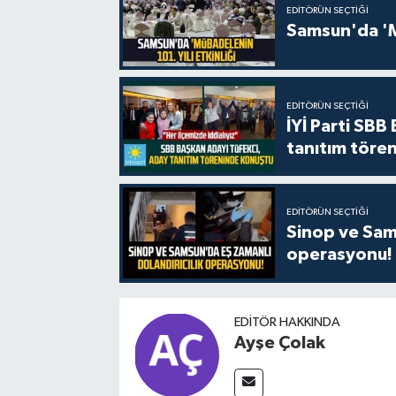
EDITÖRÜN SEÇTIĞI
Samsun'da 'Mü
EDITÖRÜN SEÇTIĞI
İYİ Parti SBB
tanıtım tören
EDITÖRÜN SEÇTIĞI
Sinop ve Sams
operasyonu!
EDITÖR HAKKINDA
Ayşe Çolak