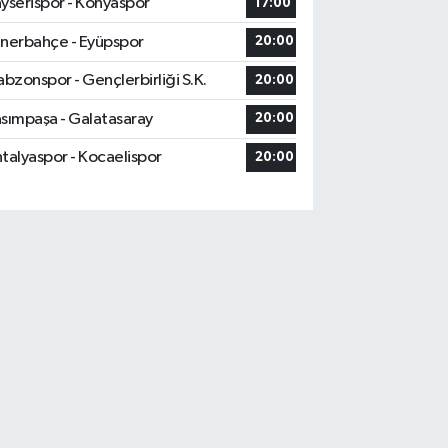
yserispor - Konyaspor
17:00
nerbahçe - Eyüpspor
20:00
abzonspor - Gençlerbirliği S.K.
20:00
sımpaşa - Galatasaray
20:00
talyaspor - Kocaelispor
20:00