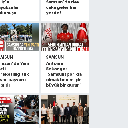
liç'e
Samsun'da dev
üyükşehir
çekirgeler her
okunuşu
yerde!
AMSUN
SAMSUN
amsun'da Yeni
Antoine
rti
Sekongo:
reketliliği! İlk
'Samsunspor'da
smi başvuru
olmak benim için
pıldı
büyük bir gurur'