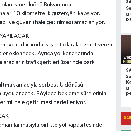
S
i olan İsmet İnönü Bulvarı'nda
Sa
aları 10 kilometrelik güzergâhı kapsıyor.
g
ba
 hızlı ve güvenli hale getirilmesi amaçlanıyor.
 YAPILACAK
evcut durumda iki şerit olarak hizmet veren
tler eklenecek. Ayrıca yol kenarlarında
araçların trafik şeritleri üzerinde park
S
S
K
altmak amacıyla serbest U dönüşü
gu
 uygulanacak. Böylece bekleme sürelerinin
p
erimli hale getirilmesi hedefleniyor.
CAK
SO
mamlanmasıyla birlikte yol kapasitesinde