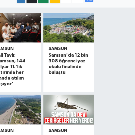
AMSUN
SAMSUN
li Tavlı:
Samsun'da 12 bin
Samsun, 144
308 öğrenci yaz
lyar TL'lik
okulu finalinde
tırımla her
buluştu
anda atılım
şıyor'
AMSUN
SAMSUN