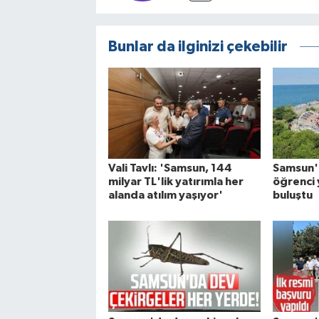
Bunlar da ilginizi çekebilir
Vali Tavlı: 'Samsun, 144
Samsun'
milyar TL'lik yatırımla her
öğrenci 
alanda atılım yaşıyor'
buluştu