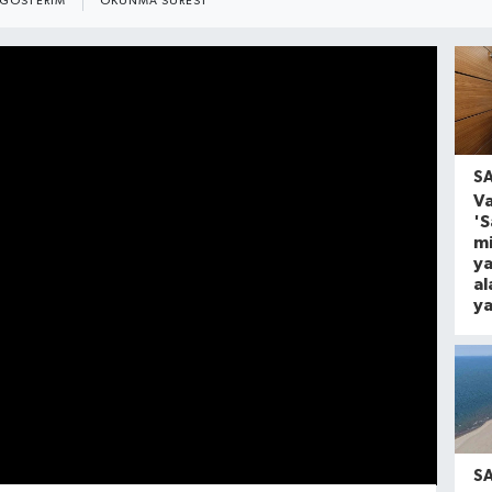
GÖSTERIM
OKUNMA SÜRESI
S
Va
'
mi
ya
al
ya
S