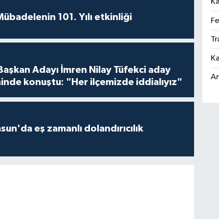
Ka
badelenin 101. Yılı etkinliği
Fe
Tr
Ka
 Başkan Adayı İmren Nilay Tüfekci aday
An
inde konuştu: "Her ilçemizde iddialıyız"
un'da eş zamanlı dolandırıcılık