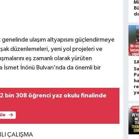
Mi
B
d
 genelinde ulaşım altyapısını güçlendirmeye
vşak düzenlemeleri, yeni yol projeleri ve
lışmalarını eş zamanlı olarak yürüten
S
 İsmet İnönü Bulvarı'nda da önemli bir
S
Pa
ha
re
ya
 bin 308 öğrenci yaz okulu finalinde
üle
LI ÇALIŞMA