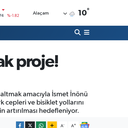
N
°
10
74
%-1.82
Alaçam
20
%0.02
90
%0.19
80
%0.18
ak proje!
9000
%0.19
0
,00
%0
zaltmak amacıyla İsmet İnönü
 cepleri ve bisiklet yollarını
in artırılması hedefleniyor.
-
+
A
A