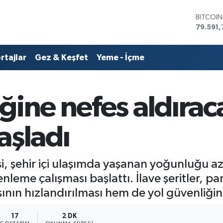
BITCOI
79.591,
DOLAR
45,436
EURO
rtajlar
Gez & Keşfet
Yeme - İçme
53,386
STERLİN
61,603
G.ALTIN
ğine nefes aldırac
6862,0
BİST10
14.598
aşladı
, şehir içi ulaşımda yaşanan yoğunluğu a
eme çalışması başlattı. İlave şeritler, park
ışının hızlandırılması hem de yol güvenliğin
17
2 DK