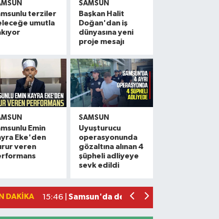
AMSUN
SAMSUN
msunlu terziler
Başkan Halit
eleceğe umutla
Doğan'dan iş
kıyor
dünyasına yeni
proje mesajı
AMSUN
SAMSUN
amsunlu Emin
Uyuşturucu
ayra Eke'den
operasyonunda
Vali Tavlı: 'Samsun, 144 milyar TL'lik 
22:09 |
rur veren
gözaltına alınan 4
erformans
şüpheli adliyeye
Samsun'da 12 bin 308 öğrenci yaz okul
17:16 |
sevk edildi
Miliç'e Büyükşehir dokunuşu
15:59 |
Samsun'da dev çekirgeler her yerde!
15:46 |
N DAKIKA
Samsun'da Yeni Parti hareketliliği! İlk
14:50 |