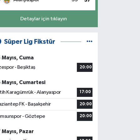
Detaylar için tıklayın
Süper Lig Fikstür
5 Mayıs, Cuma
zespor - Beşiktaş
20:00
6 Mayıs, Cumartesi
tih Karagümrük - Alanyaspor
17:00
ziantep FK - Başakşehir
20:00
msunspor - Göztepe
20:00
7 Mayıs, Pazar