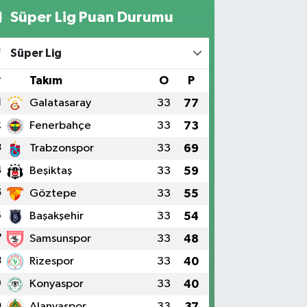
Süper Lig Puan Durumu
Süper Lig
#
Takım
O
P
1
Galatasaray
33
77
2
Fenerbahçe
33
73
3
Trabzonspor
33
69
4
Beşiktaş
33
59
5
Göztepe
33
55
6
Başakşehir
33
54
7
Samsunspor
33
48
8
Rizespor
33
40
9
Konyaspor
33
40
0
Alanyaspor
33
37