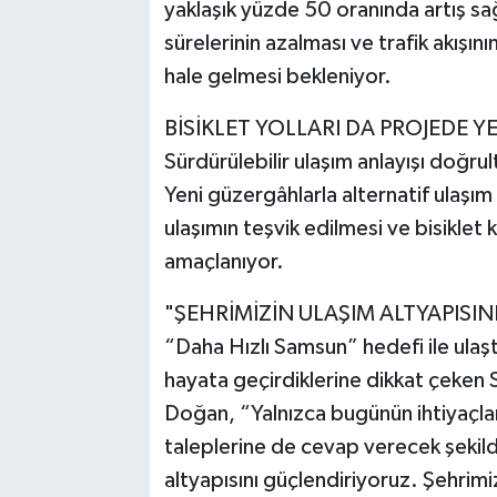
yaklaşık yüzde 50 oranında artış s
sürelerinin azalması ve trafik akışını
hale gelmesi bekleniyor.
BİSİKLET YOLLARI DA PROJEDE Y
Sürdürülebilir ulaşım anlayışı doğrul
Yeni güzergâhlarla alternatif ulaşım
ulaşımın teşvik edilmesi ve bisiklet ku
amaçlanıyor.
"ŞEHRİMİZİN ULAŞIM ALTYAPISI
“Daha Hızlı Samsun” hedefi ile ulaştı
hayata geçirdiklerine dikkat çeken
Doğan, “Yalnızca bugünün ihtiyaçla
taleplerine de cevap verecek şekilde
altyapısını güçlendiriyoruz. Şehrimi