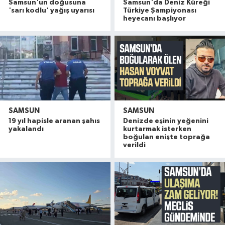
Samsun'un doğusuna
Samsun'da Deniz Küreği
'sarı kodlu' yağış uyarısı
Türkiye Şampiyonası
heyecanı başlıyor
SAMSUN
SAMSUN
19 yıl hapisle aranan şahıs
Denizde eşinin yeğenini
yakalandı
kurtarmak isterken
boğulan enişte toprağa
verildi