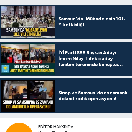
Samsun'da 'Mübadelenin 101.
Yılı etkinliği
İYİ Parti SBB Başkan Adayı
İmren Nilay Tüfekci aday
tanıtım töreninde konuştu:
"Her ilçemizde iddialıyız"
Sinop ve Samsun'da eş zamanlı
dolandırıcılık operasyonu!
EDITÖR HAKKINDA