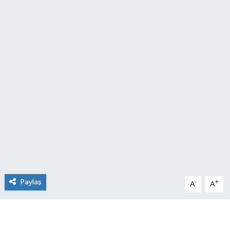
Manşet Haberi
Paylaş
-
+
A
A