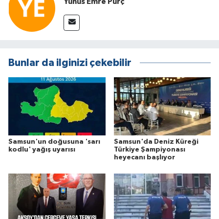
Yunus Emre Purç
Bunlar da ilginizi çekebilir
Samsun'un doğusuna 'sarı
Samsun'da Deniz Küreği
kodlu' yağış uyarısı
Türkiye Şampiyonası
heyecanı başlıyor