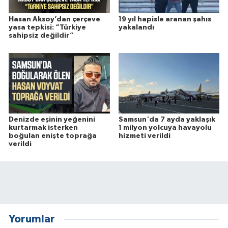
Hasan Aksoy’dan çerçeve
19 yıl hapisle aranan şahıs
yasa tepkisi: “Türkiye
yakalandı
sahipsiz değildir”
Denizde eşinin yeğenini
Samsun'da 7 ayda yaklaşık
kurtarmak isterken
1 milyon yolcuya havayolu
boğulan enişte toprağa
hizmeti verildi
verildi
Yorumlar