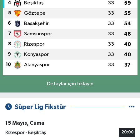
4
Beşiktaş
33
59
5
Göztepe
33
55
6
Başakşehir
33
54
7
Samsunspor
33
48
8
Rizespor
33
40
9
Konyaspor
33
40
10
Alanyaspor
33
37
Detaylar için tıklayın
Süper Lig Fikstür
15 Mayıs, Cuma
Rizespor - Beşiktaş
20:00