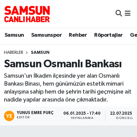
Samsun
Samsun Nöbetçi Eczaneler
Samsun
Samsunspor
Rehber
Röportajlar
Ge
Samsunspor
Samsun Hava Durumu
HABERLER
SAMSUN
Sokak Röportajları
Samsun Namaz Vakitleri
Samsun Osmanlı Bankası
Genel
Samsun Trafik Yoğunluk Haritası
Samsun'un İlkadım ilçesinde yer alan Osmanlı
Bankası Binası, hem günümüzün estetik mimari
Dünya
Süper Lig Puan Durumu ve Fikstür
anlayışına sahip hem de şehrin tarihi geçmişine ait
nadide yapılar arasında öne çıkmaktadır.
Eğitim
Tüm Manşetler
YUNUS EMRE PURÇ
06.01.2025 - 17:40
22.07.2025 - 
Sağlık
Son Dakika Haberleri
EDITÖR
YAYINLANMA
GÜNCELLE
Yemek
Haber Arşivi