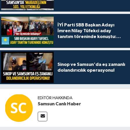
İYİ Parti SBB Başkan Adayı
İmren Nilay Tüfekci aday
tanıtım töreninde konuştu:
"Her ilçemizde iddialıyız"
Sinop ve Samsun'da eş zamanlı
dolandırıcılık operasyonu!
EDITÖR HAKKINDA
Samsun Canlı Haber