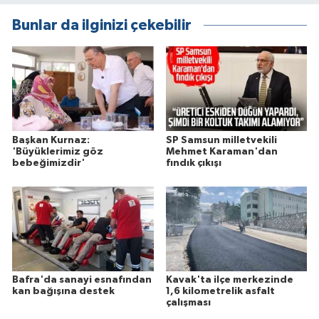
Bunlar da ilginizi çekebilir
Başkan Kurnaz:
SP Samsun milletvekili
'Büyüklerimiz göz
Mehmet Karaman'dan
bebeğimizdir'
fındık çıkışı
Bafra'da sanayi esnafından
Kavak'ta ilçe merkezinde
kan bağışına destek
1,6 kilometrelik asfalt
çalışması