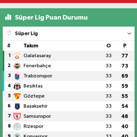
Süper Lig Puan Durumu
Süper Lig
#
Takım
O
P
1
Galatasaray
33
77
2
Fenerbahçe
33
73
3
Trabzonspor
33
69
4
Beşiktaş
33
59
5
Göztepe
33
55
6
Başakşehir
33
54
7
Samsunspor
33
48
8
Rizespor
33
40
9
Konyaspor
33
40