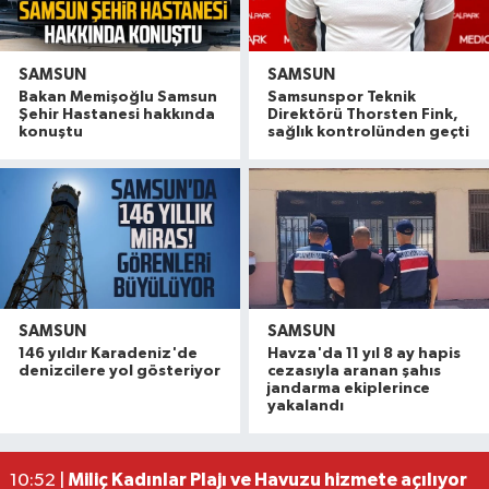
SAMSUN
SAMSUN
Bakan Memişoğlu Samsun
Samsunspor Teknik
Şehir Hastanesi hakkında
Direktörü Thorsten Fink,
konuştu
sağlık kontrolünden geçti
SAMSUN
SAMSUN
146 yıldır Karadeniz'de
Havza'da 11 yıl 8 ay hapis
Başkan Kurnaz: 'Büyüklerimiz göz bebeğimizdir
12:20 |
denizcilere yol gösteriyor
cezasıyla aranan şahıs
SP Samsun milletvekili Mehmet Karaman'dan fınd
12:20 |
jandarma ekiplerince
yakalandı
Bafra'da sanayi esnafından kan bağışına destek
11:41 |
Kavak'ta ilçe merkezinde 1,6 kilometrelik asfalt 
11:08 |
Miliç Kadınlar Plajı ve Havuzu hizmete açılıyor
10:52 |