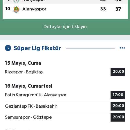
10
Alanyaspor
33
37
Detaylar için tıklayın
Süper Lig Fikstür
15 Mayıs, Cuma
Rizespor - Beşiktaş
20:00
16 Mayıs, Cumartesi
Fatih Karagümrük - Alanyaspor
17:00
Gaziantep FK - Başakşehir
20:00
Samsunspor - Göztepe
20:00