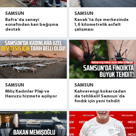
SAMSUN
SAMSUN
Bafra'da sanayi
Kavak'ta ilçe merkezinde
esnafından kan bağışına
1,6 kilometrelik asfalt
destek
çalışması
SAMSUN
SAMSUN
Miliç Kadınlar Plajı ve
Kahverengi kokarcadan
Havuzu hizmete açılıyor
da tehlikeli! Samsun'da
fındık için yeni tehdit