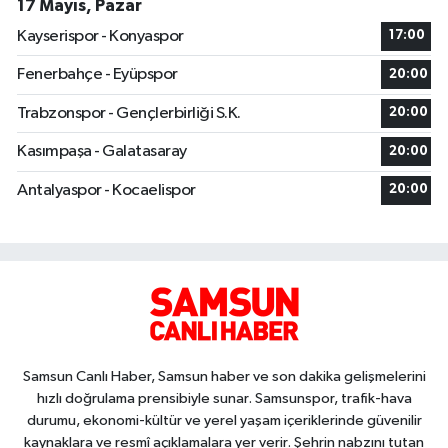
17 Mayıs, Pazar
Kayserispor - Konyaspor
17:00
Fenerbahçe - Eyüpspor
20:00
Trabzonspor - Gençlerbirliği S.K.
20:00
Kasımpaşa - Galatasaray
20:00
Antalyaspor - Kocaelispor
20:00
Samsun Canlı Haber, Samsun haber ve son dakika gelişmelerini
hızlı doğrulama prensibiyle sunar. Samsunspor, trafik-hava
durumu, ekonomi-kültür ve yerel yaşam içeriklerinde güvenilir
kaynaklara ve resmî açıklamalara yer verir. Şehrin nabzını tutan