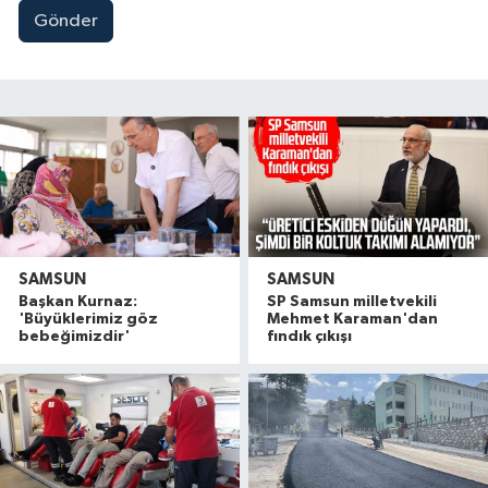
Gönder
SAMSUN
SAMSUN
Başkan Kurnaz:
SP Samsun milletvekili
'Büyüklerimiz göz
Mehmet Karaman'dan
bebeğimizdir'
fındık çıkışı