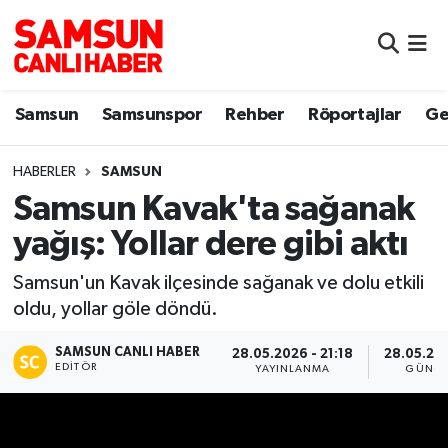
Samsun
Samsun Nöbetçi Eczaneler
Samsun
Samsunspor
Rehber
Röportajlar
Ge
Samsunspor
Samsun Hava Durumu
HABERLER
SAMSUN
Sokak Röportajları
Samsun Namaz Vakitleri
Samsun Kavak'ta sağanak
Genel
Samsun Trafik Yoğunluk Haritası
yağış: Yollar dere gibi aktı
Dünya
Süper Lig Puan Durumu ve Fikstür
Samsun'un Kavak ilçesinde sağanak ve dolu etkili
oldu, yollar göle döndü.
Eğitim
Tüm Manşetler
SAMSUN CANLI HABER
28.05.2026 - 21:18
28.05.202
EDITÖR
YAYINLANMA
GÜNCE
Sağlık
Son Dakika Haberleri
Yemek
Haber Arşivi