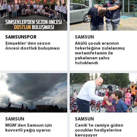
SAMSUNSPOR
SAMSUN
Şimşekler'den sezon
Akülü çocuk aracının
öncesi dostluk buluşması
tekerleğine zulalanmış
metamfetamin ile
yakalanan şahıs
tutuklandı
SAMSUN
SAMSUN
MGM'den Samsun için
Canik'te camiye giden
kuvvetli yağış uyarısı
çocuklar hediyelerine
kavuşuyor