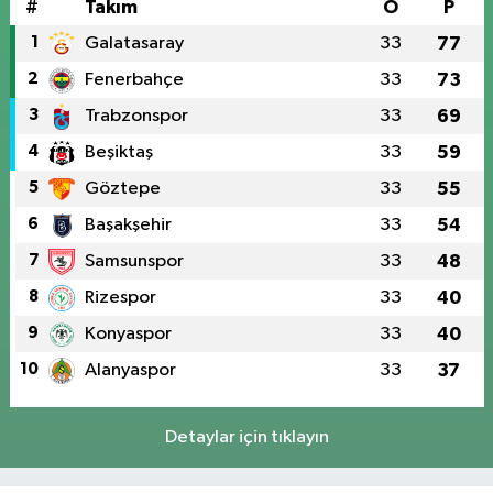
#
Takım
O
P
1
Galatasaray
33
77
2
Fenerbahçe
33
73
3
Trabzonspor
33
69
4
Beşiktaş
33
59
5
Göztepe
33
55
6
Başakşehir
33
54
7
Samsunspor
33
48
8
Rizespor
33
40
9
Konyaspor
33
40
10
Alanyaspor
33
37
Detaylar için tıklayın