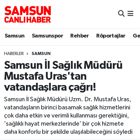
Samsun
Samsun Nöbetçi Eczaneler
Samsun
Samsunspor
Rehber
Röportajlar
Ge
Samsunspor
Samsun Hava Durumu
HABERLER
SAMSUN
Sokak Röportajları
Samsun Namaz Vakitleri
Samsun İl Sağlık Müdürü
Genel
Samsun Trafik Yoğunluk Haritası
Mustafa Uras'tan
vatandaşlara çağrı!
Dünya
Süper Lig Puan Durumu ve Fikstür
Samsun İl Sağlık Müdürü Uzm. Dr. Mustafa Uras,
Eğitim
Tüm Manşetler
vatandaşların birinci basamak sağlık hizmetlerini
çok daha etkin ve verimli kullanması gerektiğini,
Sağlık
Son Dakika Haberleri
'sağlıklı hayat merkezlerinde' bir çok hizmete
daha konforlu bir şekilde ulaşılabileceğini söyledi
Yemek
Haber Arşivi