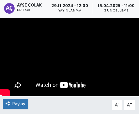
AYŞE ÇOLAK
29.11.2024 - 12:00
15.04.2025 - 11:00
EDITÖR
Manşet Haberi
YAYINLANMA
GÜNCELLEME
Paylaş
-
+
A
A