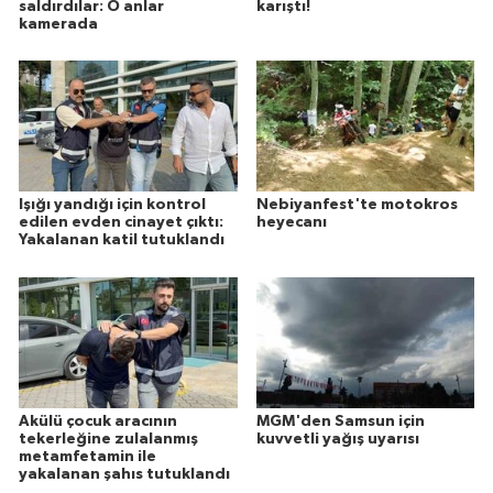
saldırdılar: O anlar
karıştı!
kamerada
Işığı yandığı için kontrol
Nebiyanfest'te motokros
edilen evden cinayet çıktı:
heyecanı
Yakalanan katil tutuklandı
Akülü çocuk aracının
MGM'den Samsun için
tekerleğine zulalanmış
kuvvetli yağış uyarısı
metamfetamin ile
yakalanan şahıs tutuklandı