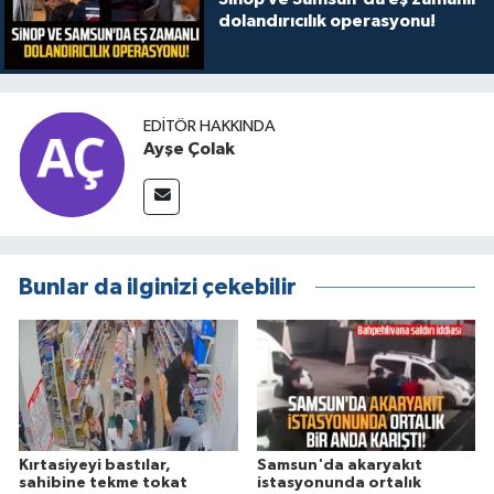
dolandırıcılık operasyonu!
EDITÖR HAKKINDA
Ayşe Çolak
Bunlar da ilginizi çekebilir
Kırtasiyeyi bastılar,
Samsun'da akaryakıt
sahibine tekme tokat
istasyonunda ortalık