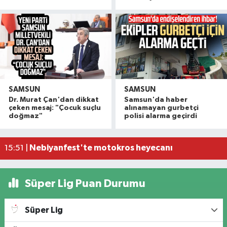
SAMSUN
SAMSUN
Kırtasiyeyi bastılar, sahibine tekme tokat saldı
17:50 |
Dr. Murat Çan'dan dikkat
Samsun'da haber
Samsun'da akaryakıt istasyonunda ortalık karışt
17:44 |
çeken mesaj: "Çocuk suçlu
alınamayan gurbetçi
doğmaz"
polisi alarma geçirdi
Işığı yandığı için kontrol edilen evden cinayet çı
17:22 |
Nebiyanfest'te motokros heyecanı
15:51 |
Şimşekler'den sezon öncesi dostluk buluşması
15:20 |
Süper Lig Puan Durumu
Süper Lig