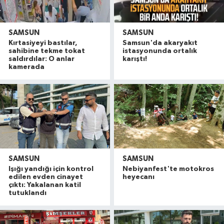
SAMSUN
SAMSUN
Kırtasiyeyi bastılar,
Samsun'da akaryakıt
sahibine tekme tokat
istasyonunda ortalık
saldırdılar: O anlar
karıştı!
kamerada
SAMSUN
SAMSUN
Işığı yandığı için kontrol
Nebiyanfest'te motokros
edilen evden cinayet
heyecanı
çıktı: Yakalanan katil
tutuklandı