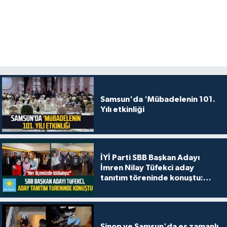
Samsun'da 'Mübadelenin 101.
Yılı etkinliği
İYİ Parti SBB Başkan Adayı
İmren Nilay Tüfekci aday
tanıtım töreninde konuştu:
"Her ilçemizde iddialıyız"
Sinop ve Samsun'da eş zamanlı