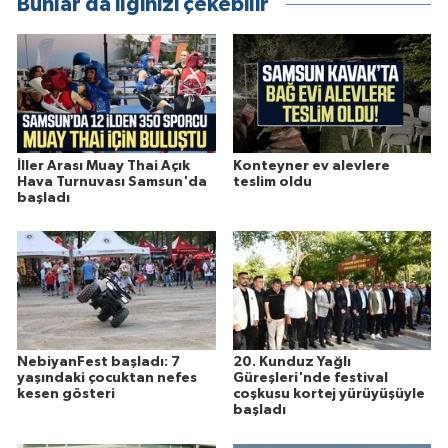
Bunlar da ilginizi çekebilir
İller Arası Muay Thai Açık
Konteyner ev alevlere
Hava Turnuvası Samsun'da
teslim oldu
başladı
NebiyanFest başladı: 7
20. Kunduz Yağlı
yaşındaki çocuktan nefes
Güreşleri'nde festival
kesen gösteri
coşkusu kortej yürüyüşüyle
başladı