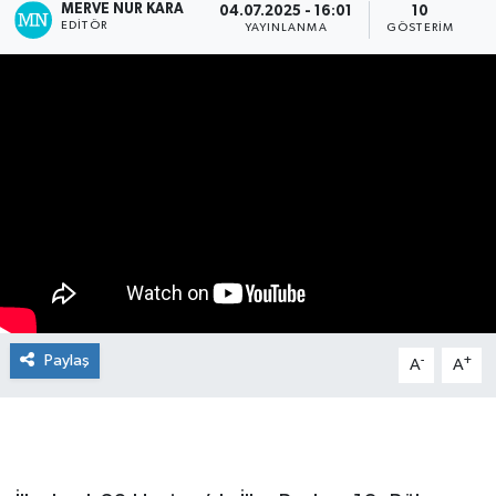
MERVE NUR KARA
04.07.2025 - 16:01
10
EDITÖR
YAYINLANMA
GÖSTERIM
Manşet Haberi
Paylaş
-
+
A
A