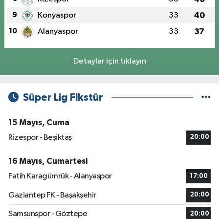
9
Konyaspor
33
40
10
Alanyaspor
33
37
Detaylar için tıklayın
Süper Lig Fikstür
15 Mayıs, Cuma
Rizespor - Beşiktaş
20:00
16 Mayıs, Cumartesi
Fatih Karagümrük - Alanyaspor
17:00
Gaziantep FK - Başakşehir
20:00
Samsunspor - Göztepe
20:00