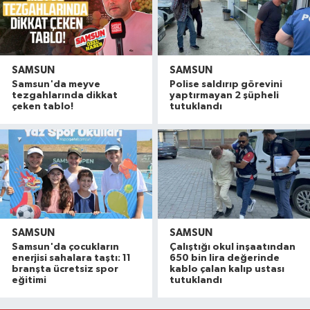
SAMSUN
SAMSUN
Samsun'da meyve
Polise saldırıp görevini
tezgahlarında dikkat
yaptırmayan 2 şüpheli
çeken tablo!
tutuklandı
SAMSUN
SAMSUN
Samsun'da çocukların
Çalıştığı okul inşaatından
İller Arası Muay Thai Açık Hava Turnuvası Samsu
22:58 |
enerjisi sahalara taştı: 11
650 bin lira değerinde
Konteyner ev alevlere teslim oldu
22:36 |
branşta ücretsiz spor
kablo çalan kalıp ustası
eğitimi
tutuklandı
NebiyanFest başladı: 7 yaşındaki çocuktan nefe
19:59 |
20. Kunduz Yağlı Güreşleri'nde festival coşkusu
18:50 |