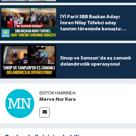
İYİ Parti SBB Başkan Adayı
İmren Nilay Tüfekci aday
tanıtım töreninde konuştu:
"Her ilçemizde iddialıyız"
Sinop ve Samsun'da eş zamanlı
dolandırıcılık operasyonu!
EDITÖR HAKKINDA
Merve Nur Kara