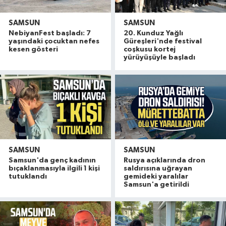
SAMSUN
SAMSUN
NebiyanFest başladı: 7
20. Kunduz Yağlı
yaşındaki çocuktan nefes
Güreşleri'nde festival
kesen gösteri
coşkusu kortej
yürüyüşüyle başladı
SAMSUN
SAMSUN
Samsun'da genç kadının
Rusya açıklarında dron
bıçaklanmasıyla ilgili 1 kişi
saldırısına uğrayan
tutuklandı
gemideki yaralılar
Samsun'a getirildi