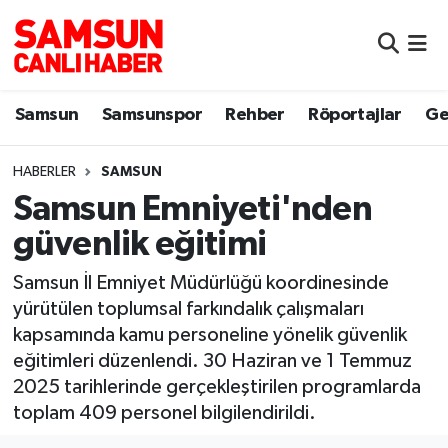
Samsun
Samsun Nöbetçi Eczaneler
Samsun
Samsunspor
Rehber
Röportajlar
Ge
Samsunspor
Samsun Hava Durumu
HABERLER
SAMSUN
Sokak Röportajları
Samsun Namaz Vakitleri
Samsun Emniyeti'nden
Genel
Samsun Trafik Yoğunluk Haritası
güvenlik eğitimi
Dünya
Süper Lig Puan Durumu ve Fikstür
Samsun İl Emniyet Müdürlüğü koordinesinde
yürütülen toplumsal farkındalık çalışmaları
Eğitim
Tüm Manşetler
kapsamında kamu personeline yönelik güvenlik
eğitimleri düzenlendi. 30 Haziran ve 1 Temmuz
Sağlık
Son Dakika Haberleri
2025 tarihlerinde gerçekleştirilen programlarda
toplam 409 personel bilgilendirildi.
Yemek
Haber Arşivi