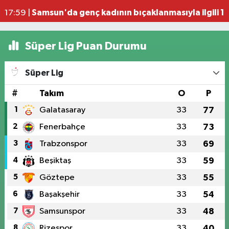
Samsun'da genç kadının bıçaklanmasıyla ilgili 1 k
17:59 |
Süper Lig Puan Durumu
Süper Lig
#
Takım
O
P
1
Galatasaray
33
77
2
Fenerbahçe
33
73
3
Trabzonspor
33
69
4
Beşiktaş
33
59
5
Göztepe
33
55
6
Başakşehir
33
54
7
Samsunspor
33
48
8
Rizespor
33
40