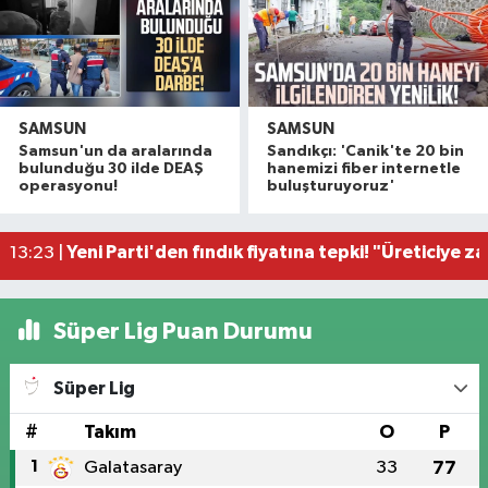
SAMSUN
SAMSUN
Polise saldırıp görevini yaptırmayan 2 şüpheli tu
16:14 |
Samsun'un da aralarında
Sandıkçı: 'Canik'te 20 bin
Samsun'da çocukların enerjisi sahalara taştı: 11 b
14:11 |
bulunduğu 30 ilde DEAŞ
hanemizi fiber internetle
operasyonu!
buluşturuyoruz'
Çalıştığı okul inşaatından 650 bin lira değerinde
13:58 |
Yeni Parti'den fındık fiyatına tepki! "Üreticiye z
13:23 |
Samsun'da trafikte tepki çeken görüntüler!
13:05 |
Süper Lig Puan Durumu
Süper Lig
#
Takım
O
P
1
Galatasaray
33
77