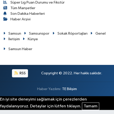
Süper Lig Puan Durumu ve Fikstür
Tüm Manşetler
Son Dakika Haberleri
Haber Arşivi
Samsun
Samsunspor
Sokak Röportajları
Genel
İletişim
Künye
Samsun Haber
RSS
Copyright © 2022. Her hakkı saklıdır.
Haber Yazılımı:
TE Bilişim
En iyi site deneyimi sağlamak için çerezlerden
faydalanıyoruz. Detaylar için lütfen tıklayın.
Tamam