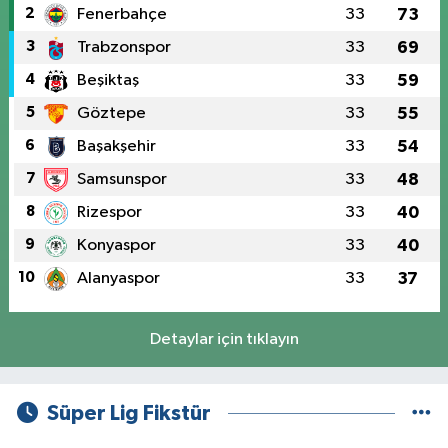
2
Fenerbahçe
33
73
3
Trabzonspor
33
69
4
Beşiktaş
33
59
5
Göztepe
33
55
6
Başakşehir
33
54
7
Samsunspor
33
48
8
Rizespor
33
40
9
Konyaspor
33
40
10
Alanyaspor
33
37
Detaylar için tıklayın
Süper Lig Fikstür