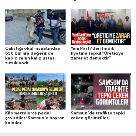
Çalıştığı okul inşaatından
Yeni Parti'den fındık
650 bin lira değerinde
fiyatına tepki! "Üreticiye
kablo çalan kalıp ustası
zarar et demektir"
tutuklandı
Kilometrelerce pedal
Samsun'da trafikte tepki
çevirdiler! Samsun'a hayran
çeken görüntüler!
kaldılar