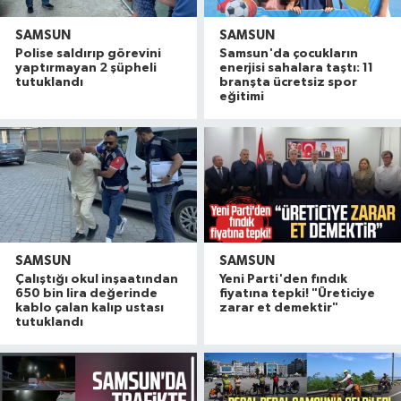
SAMSUN
SAMSUN
Polise saldırıp görevini
Samsun'da çocukların
yaptırmayan 2 şüpheli
enerjisi sahalara taştı: 11
tutuklandı
branşta ücretsiz spor
eğitimi
SAMSUN
SAMSUN
Çalıştığı okul inşaatından
Yeni Parti'den fındık
650 bin lira değerinde
fiyatına tepki! "Üreticiye
kablo çalan kalıp ustası
zarar et demektir"
tutuklandı