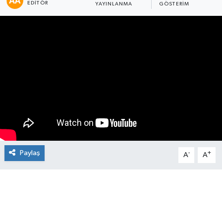
EDITÖR
YAYINLANMA
GÖSTERIM
Manşet Haberi
Paylaş
-
+
A
A