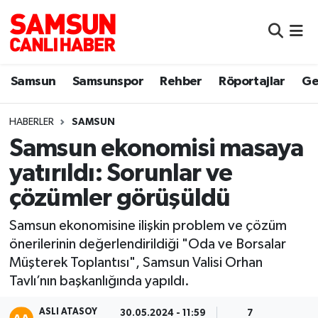
Samsun
Samsun Nöbetçi Eczaneler
Samsun
Samsunspor
Rehber
Röportajlar
Ge
Samsunspor
Samsun Hava Durumu
HABERLER
SAMSUN
Sokak Röportajları
Samsun Namaz Vakitleri
Samsun ekonomisi masaya
Genel
Samsun Trafik Yoğunluk Haritası
yatırıldı: Sorunlar ve
çözümler görüşüldü
Dünya
Süper Lig Puan Durumu ve Fikstür
Samsun ekonomisine ilişkin problem ve çözüm
Eğitim
Tüm Manşetler
önerilerinin değerlendirildiği "Oda ve Borsalar
Müşterek Toplantısı", Samsun Valisi Orhan
Sağlık
Son Dakika Haberleri
Tavlı’nın başkanlığında yapıldı.
Yemek
Haber Arşivi
ASLI ATASOY
30.05.2024 - 11:59
7