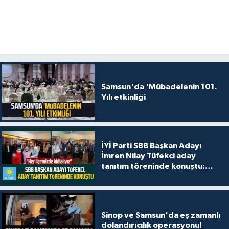
Samsun'da 'Mübadelenin 101.
Yılı etkinliği
İYİ Parti SBB Başkan Adayı
İmren Nilay Tüfekci aday
tanıtım töreninde konuştu:
"Her ilçemizde iddialıyız"
Sinop ve Samsun'da eş zamanlı
dolandırıcılık operasyonu!