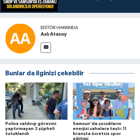
EDITÖR HAKKINDA
Aslı Atasoy
Bunlar da ilginizi çekebilir
Polise saldırıp görevini
Samsun'da çocukların
yaptırmayan 2 şüpheli
enerjisi sahalara taştı: 11
tutuklandı
branşta ücretsiz spor
eğitimi