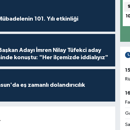
1
badelenin 101. Yılı etkinliği
 Başkan Adayı İmren Nilay Tüfekci aday
inde konuştu: "Her ilçemizde iddialıyız"
1
Ri
un'da eş zamanlı dolandırıcılık
1
Fa
Ga
r
Sa