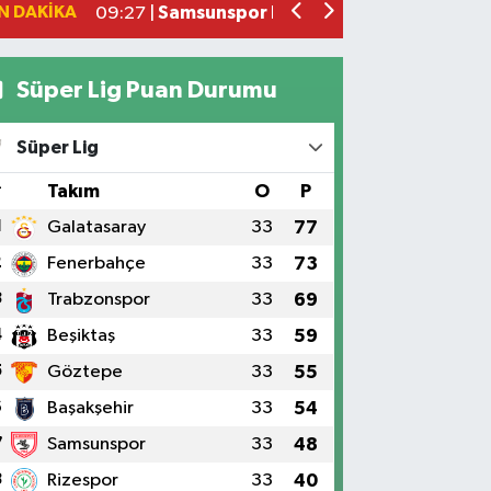
N DAKIKA
Samsunspor Bocce Takımı Yıldız Kızla
09:27 |
Süper Lig Puan Durumu
Süper Lig
#
Takım
O
P
1
Galatasaray
33
77
2
Fenerbahçe
33
73
3
Trabzonspor
33
69
4
Beşiktaş
33
59
5
Göztepe
33
55
6
Başakşehir
33
54
7
Samsunspor
33
48
8
Rizespor
33
40