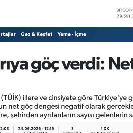
DOLAR
45,436
EURO
53,386
rtajlar
Gez & Keşfet
Yeme - İçme
STERLİN
61,603
G.ALTIN
6862,0
ıya göç verdi: Ne
BİST10
14.598
BITCOI
79.591,
 (TÜİK) illere ve cinsiyete göre Türkiye'ye
n net göç dengesi negatif olarak gerçekleş
re, şehirden ayrılanların sayısı gelenlerin sa
12:03
24.06.2026 - 12:15
3
1 DK