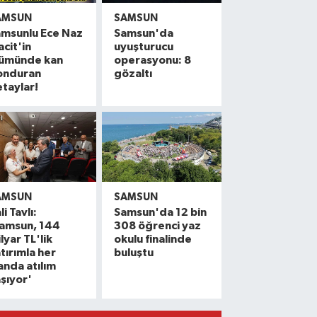
AMSUN
SAMSUN
amsunlu Ece Naz
Samsun'da
cit'in
uyuşturucu
lümünde kan
operasyonu: 8
onduran
gözaltı
taylar!
AMSUN
SAMSUN
li Tavlı:
Samsun'da 12 bin
Samsun, 144
308 öğrenci yaz
lyar TL'lik
okulu finalinde
CANLI | Samsunspor yeni sezon hazırlı
10:40 |
tırımla her
buluştu
anda atılım
Bafra Ovası'nda kavun-karpuz bereket
09:58 |
şıyor'
Kapalı fıtık ameliyatıyla günlük yaşa
09:39 |
Samsun'un temmuz ayı kaza bilançosu:
09:33 |