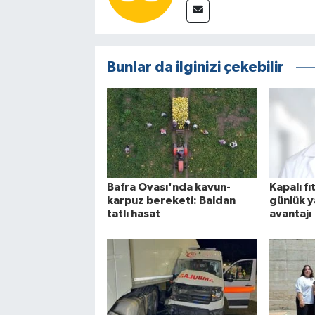
Bunlar da ilginizi çekebilir
Bafra Ovası'nda kavun-
Kapalı fı
karpuz bereketi: Baldan
günlük 
tatlı hasat
avantajı