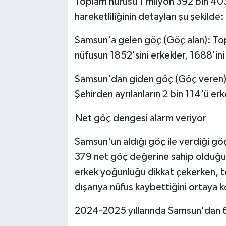
Toplam nüfusu 1 milyon 392 bin 40
hareketliliğinin detayları şu şekilde:
Samsun'a gelen göç (Göç alan): Top
nüfusun 1852'sini erkekler, 1688'ini
Samsun'dan giden göç (Göç veren):
Şehirden ayrılanların 2 bin 114'ü erk
Net göç dengesi alarm veriyor
Samsun'un aldığı göç ile verdiği göç
379 net göç değerine sahip olduğ
erkek yoğunluğu dikkat çekerken, t
dışarıya nüfus kaybettiğini ortaya 
2024-2025 yıllarında Samsun'dan 6 