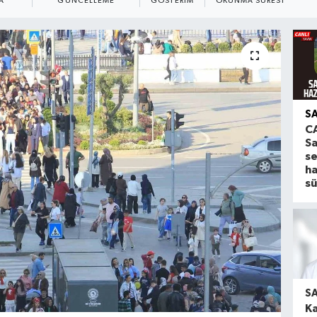
A
GÜNCELLEME
GÖSTERIM
OKUNMA SÜRESI
S
CA
S
s
ha
s
S
Ka