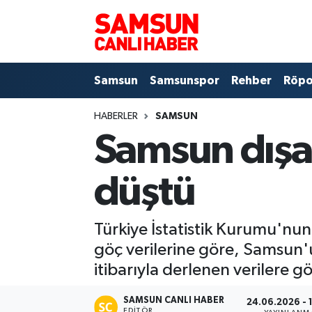
Samsun
Samsun Nöbetçi Eczaneler
Samsun
Samsunspor
Rehber
Röpo
Samsunspor
Samsun Hava Durumu
HABERLER
SAMSUN
Sokak Röportajları
Samsun Namaz Vakitleri
Samsun dışar
Genel
Samsun Trafik Yoğunluk Haritası
düştü
Dünya
Süper Lig Puan Durumu ve Fikstür
Türkiye İstatistik Kurumu'nun
Eğitim
Tüm Manşetler
göç verilerine göre, Samsun'u
Sağlık
Son Dakika Haberleri
itibarıyla derlenen verilere gö
Yemek
Haber Arşivi
SAMSUN CANLI HABER
24.06.2026 - 
EDITÖR