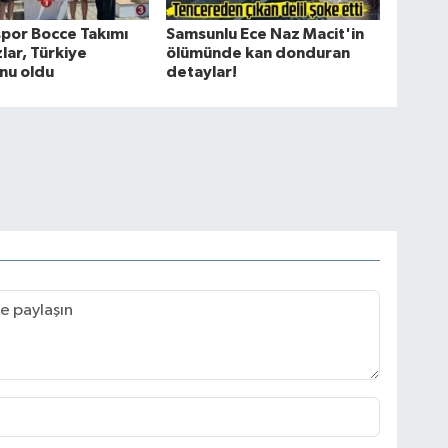
por Bocce Takımı
Samsunlu Ece Naz Macit'in
zlar, Türkiye
ölümünde kan donduran
nu oldu
detaylar!