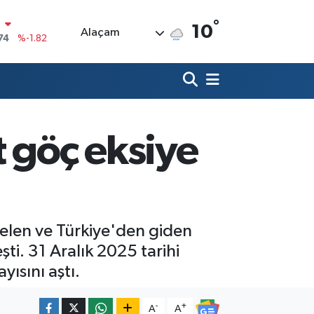
°
10
Alaçam
20
%0.02
90
%0.19
80
%0.18
9000
%0.19
t göç eksiye
0
,00
%0
N
74
%-1.82
 gelen ve Türkiye'den giden
ti. 31 Aralık 2025 tarihi
yısını aştı.
-
+
A
A