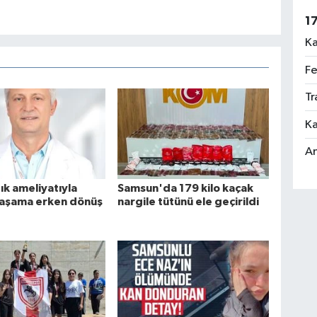
1
Ka
Fe
Tr
Ka
An
tık ameliyatıyla
Samsun'da 179 kilo kaçak
yaşama erken dönüş
nargile tütünü ele geçirildi