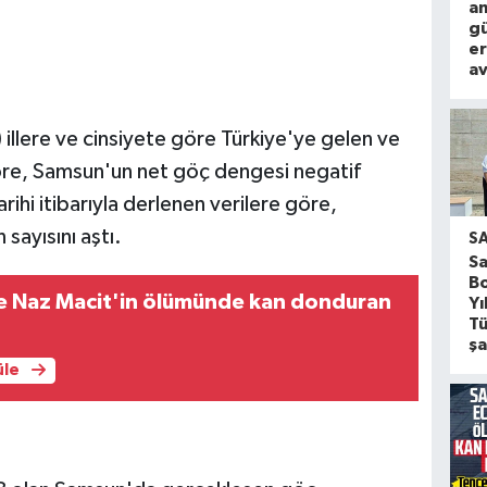
am
g
e
av
 illere ve cinsiyete göre Türkiye'ye gelen ve
öre, Samsun'un net göç dengesi negatif
rihi itibarıyla derlenen verilere göre,
 sayısını aştı.
S
S
Bo
e Naz Macit'in ölümünde kan donduran
Yı
Tü
ş
üle