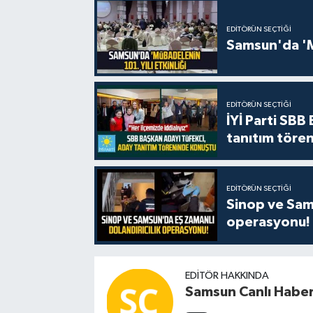
EDITÖRÜN SEÇTIĞI
Samsun'da 'Mü
EDITÖRÜN SEÇTIĞI
İYİ Parti SBB
tanıtım tören
EDITÖRÜN SEÇTIĞI
Sinop ve Sams
operasyonu!
EDITÖR HAKKINDA
Samsun Canlı Habe