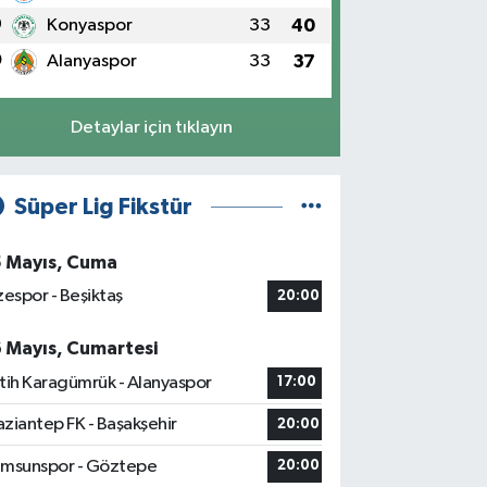
9
Konyaspor
33
40
0
Alanyaspor
33
37
Detaylar için tıklayın
Süper Lig Fikstür
5 Mayıs, Cuma
zespor - Beşiktaş
20:00
6 Mayıs, Cumartesi
tih Karagümrük - Alanyaspor
17:00
ziantep FK - Başakşehir
20:00
msunspor - Göztepe
20:00