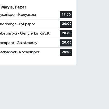
7 Mayıs, Pazar
yserispor - Konyaspor
17:00
nerbahçe - Eyüpspor
20:00
abzonspor - Gençlerbirliği S.K.
20:00
sımpaşa - Galatasaray
20:00
talyaspor - Kocaelispor
20:00