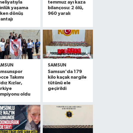
eliyatıyla
temmuz ayı kaza
ünlük yaşama
bilançosu: 2 ölü,
rken dönüş
960 yaralı
antajı
AMSUN
SAMSUN
amsunspor
Samsun'da 179
cce Takımı
kilo kaçak nargile
ldız Kızlar,
tütünü ele
rkiye
geçirildi
ampiyonu oldu