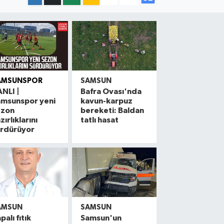
AMSUNSPOR
SAMSUN
NLI |
Bafra Ovası'nda
amsunspor yeni
kavun-karpuz
ezon
bereketi: Baldan
zırlıklarını
tatlı hasat
ürdürüyor
AMSUN
SAMSUN
palı fıtık
Samsun'un