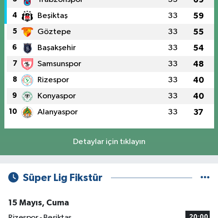
4
Beşiktaş
33
59
5
Göztepe
33
55
6
Başakşehir
33
54
7
Samsunspor
33
48
8
Rizespor
33
40
9
Konyaspor
33
40
10
Alanyaspor
33
37
Detaylar için tıklayın
Süper Lig Fikstür
15 Mayıs, Cuma
Rizespor - Beşiktaş
20:00