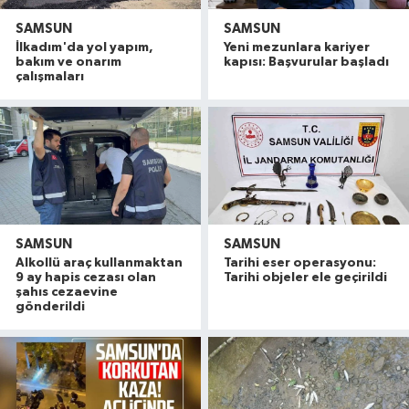
SAMSUN
SAMSUN
İlkadım'da yol yapım,
Yeni mezunlara kariyer
bakım ve onarım
kapısı: Başvurular başladı
çalışmaları
SAMSUN
SAMSUN
Alkollü araç kullanmaktan
Tarihi eser operasyonu:
9 ay hapis cezası olan
Tarihi objeler ele geçirildi
şahıs cezaevine
gönderildi