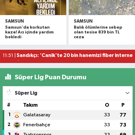
SAMSUN
SAMSUN
Samsun'da puslu hava
12:03 |
Samsun'da korkutan
Balık ölümlerine sebep
Samsun polisi tek tek uyardı! Bu tuzağa sakın d
12:00 |
kaza! Acı içinde yardım
olan tesise 839 bin TL
bekledi
ceza
Samsun'un da aralarında bulunduğu 30 ilde DEA
11:52 |
Sandıkçı: 'Canik'te 20 bin hanemizi fiber interne
11:51 |
İlkadım'da yol yapım, bakım ve onarım çalışmala
11:38 |
Süper Lig Puan Durumu
Süper Lig
#
Takım
O
P
1
Galatasaray
33
77
2
Fenerbahçe
33
73
3
Trabzonspor
33
69