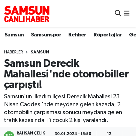
Samsun
Samsun Nöbetçi Eczaneler
Samsun
Samsunspor
Rehber
Röportajlar
Ge
Samsunspor
Samsun Hava Durumu
HABERLER
SAMSUN
Sokak Röportajları
Samsun Namaz Vakitleri
Samsun Derecik
Genel
Samsun Trafik Yoğunluk Haritası
Mahallesi'nde otomobiller
çarpıştı!
Dünya
Süper Lig Puan Durumu ve Fikstür
Samsun'un İlkadım ilçesi Derecik Mahallesi 23
Eğitim
Tüm Manşetler
Nisan Caddesi'nde meydana gelen kazada, 2
otomobilin çarpışması sonucu meydana gelen
Sağlık
Son Dakika Haberleri
trafik kazasında 1'i çocuk 2 kişi yaralandı.
Yemek
Haber Arşivi
RAHŞAN ÇELIK
30.01.2024 - 15:50
12
7