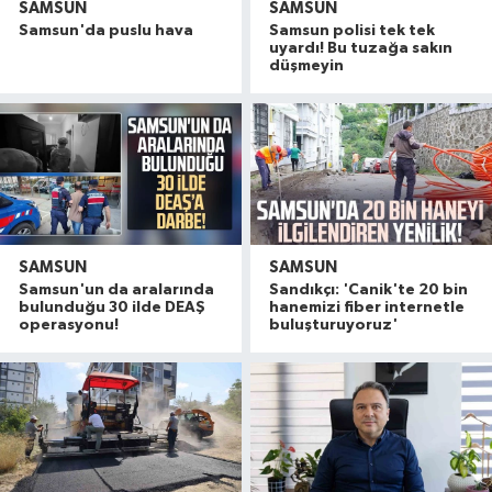
SAMSUN
SAMSUN
Samsun'da puslu hava
Samsun polisi tek tek
uyardı! Bu tuzağa sakın
düşmeyin
SAMSUN
SAMSUN
Samsun'un da aralarında
Sandıkçı: 'Canik'te 20 bin
bulunduğu 30 ilde DEAŞ
hanemizi fiber internetle
operasyonu!
buluşturuyoruz'