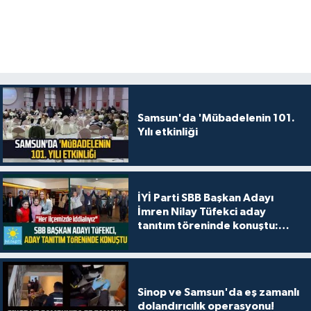
Samsun'da 'Mübadelenin 101.
Yılı etkinliği
İYİ Parti SBB Başkan Adayı
İmren Nilay Tüfekci aday
tanıtım töreninde konuştu:
"Her ilçemizde iddialıyız"
Sinop ve Samsun'da eş zamanlı
dolandırıcılık operasyonu!