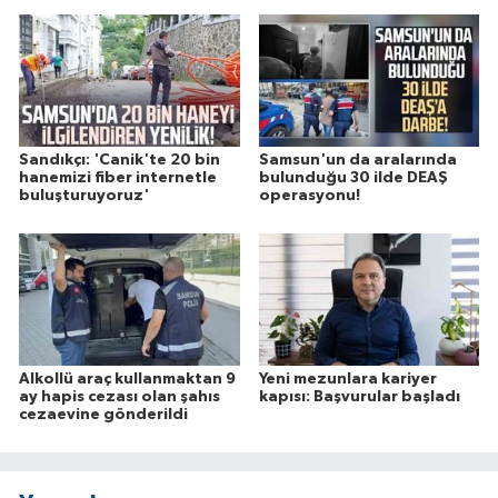
Sandıkçı: 'Canik'te 20 bin
Samsun'un da aralarında
hanemizi fiber internetle
bulunduğu 30 ilde DEAŞ
buluşturuyoruz'
operasyonu!
Alkollü araç kullanmaktan 9
Yeni mezunlara kariyer
ay hapis cezası olan şahıs
kapısı: Başvurular başladı
cezaevine gönderildi