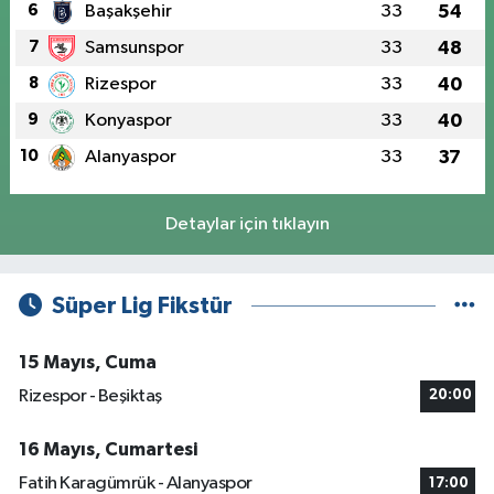
6
Başakşehir
33
54
7
Samsunspor
33
48
8
Rizespor
33
40
9
Konyaspor
33
40
10
Alanyaspor
33
37
Detaylar için tıklayın
Süper Lig Fikstür
15 Mayıs, Cuma
Rizespor - Beşiktaş
20:00
16 Mayıs, Cumartesi
Fatih Karagümrük - Alanyaspor
17:00