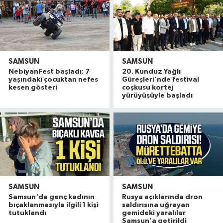
SAMSUN
SAMSUN
NebiyanFest başladı: 7
20. Kunduz Yağlı
yaşındaki çocuktan nefes
Güreşleri'nde festival
kesen gösteri
coşkusu kortej
yürüyüşüyle başladı
SAMSUN
SAMSUN
Samsun'da genç kadının
Rusya açıklarında dron
bıçaklanmasıyla ilgili 1 kişi
saldırısına uğrayan
tutuklandı
gemideki yaralılar
Samsun'a getirildi