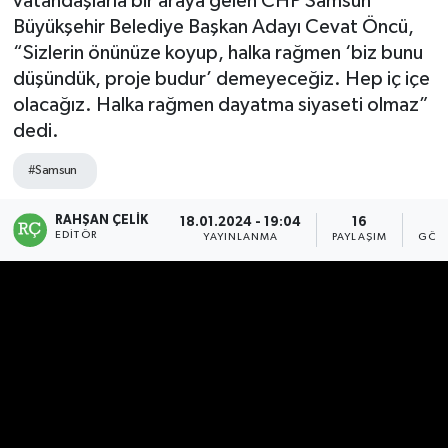
vatandaşlarla bir araya gelen CHP Samsun
Büyükşehir Belediye Başkan Adayı Cevat Öncü,
Manşet Haberi
“Sizlerin önünüze koyup, halka rağmen ‘biz bunu
düşündük, proje budur’ demeyeceğiz. Hep iç içe
olacağız. Halka rağmen dayatma siyaseti olmaz”
dedi.
#Samsun
RAHŞAN ÇELIK
18.01.2024 - 19:04
16
3
EDITÖR
YAYINLANMA
PAYLAŞIM
GÖST