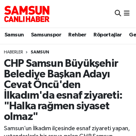
Samsun
Samsun Nöbetçi Eczaneler
Samsun
Samsunspor
Rehber
Röportajlar
Ge
Samsunspor
Samsun Hava Durumu
HABERLER
SAMSUN
Sokak Röportajları
Samsun Namaz Vakitleri
CHP Samsun Büyükşehir
Genel
Samsun Trafik Yoğunluk Haritası
Belediye Başkan Adayı
Cevat Öncü'den
Dünya
Süper Lig Puan Durumu ve Fikstür
İlkadım'da esnaf ziyareti:
Eğitim
Tüm Manşetler
"Halka rağmen siyaset
olmaz"
Sağlık
Son Dakika Haberleri
Samsun’un İlkadım ilçesinde esnaf ziyareti yapan,
Yemek
Haber Arşivi