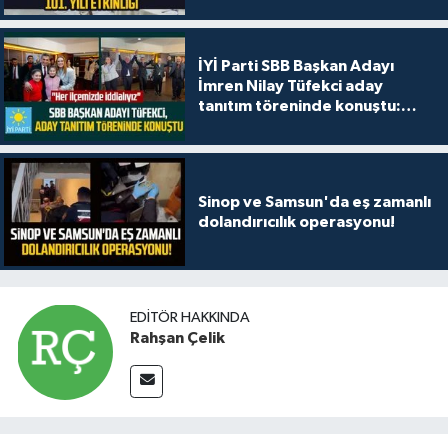
İYİ Parti SBB Başkan Adayı
İmren Nilay Tüfekci aday
tanıtım töreninde konuştu:
"Her ilçemizde iddialıyız"
Sinop ve Samsun'da eş zamanlı
dolandırıcılık operasyonu!
EDITÖR HAKKINDA
Rahşan Çelik