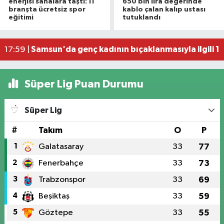
enerjisi sahalara taştı: 11
650 bin lira değerinde
NebiyanFest başladı: 7 yaşındaki çocuktan nefe
19:59 |
branşta ücretsiz spor
kablo çalan kalıp ustası
eğitimi
tutuklandı
20. Kunduz Yağlı Güreşleri'nde festival coşkusu
18:50 |
Samsun'da genç kadının bıçaklanmasıyla ilgili 1 k
17:59 |
İller Arası Muay Thai Açık Hava Turnuvası Samsu
22:58 |
Süper Lig Puan Durumu
Süper Lig
#
Takım
O
P
1
Galatasaray
33
77
2
Fenerbahçe
33
73
3
Trabzonspor
33
69
4
Beşiktaş
33
59
5
Göztepe
33
55