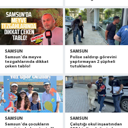
SAMSUN
SAMSUN
Samsun'da meyve
Polise saldırıp görevini
tezgahlarında dikkat
yaptırmayan 2 şüpheli
çeken tablo!
tutuklandı
SAMSUN
SAMSUN
Samsun'da çocukların
Çalıştığı okul inşaatından
Konteyner ev alevlere teslim oldu
22:36 |