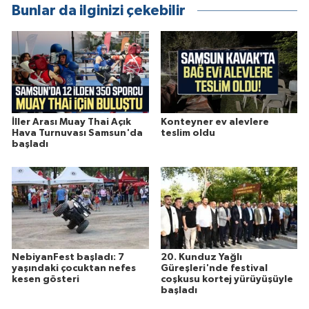
Bunlar da ilginizi çekebilir
İller Arası Muay Thai Açık
Konteyner ev alevlere
Hava Turnuvası Samsun'da
teslim oldu
başladı
NebiyanFest başladı: 7
20. Kunduz Yağlı
yaşındaki çocuktan nefes
Güreşleri'nde festival
kesen gösteri
coşkusu kortej yürüyüşüyle
başladı