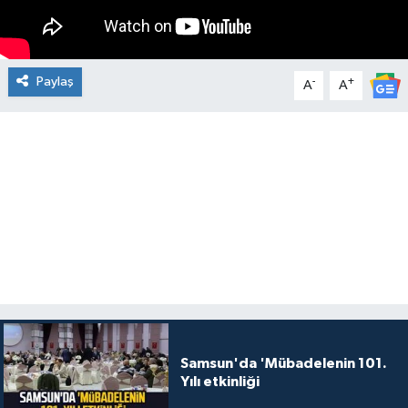
Paylaş
-
+
A
A
Samsun'da 'Mübadelenin 101.
Yılı etkinliği