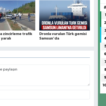
 zincirleme trafik
Dronla vurulan Türk gemisi
 yaralı
Samsun'da
1