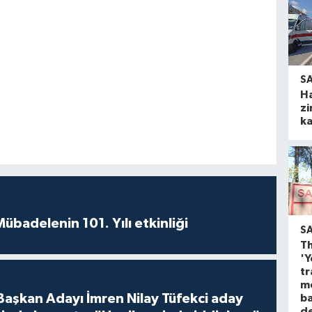
S
H
zi
ka
badelenin 101. Yılı etkinliği
S
Th
'Y
tr
m
 Başkan Adayı İmren Nilay Tüfekci aday
ba
d