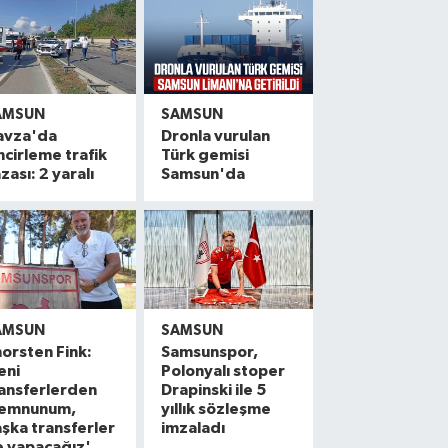
AMSUN
SAMSUN
avza'da
Dronla vurulan
ncirleme trafik
Türk gemisi
zası: 2 yaralı
Samsun'da
AMSUN
SAMSUN
orsten Fink:
Samsunspor,
eni
Polonyalı stoper
ansferlerden
Drapinski ile 5
emnunum,
yıllık sözleşme
şka transferler
imzaladı
e yapacağız'