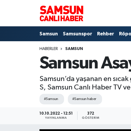
Samsun
Samsun Nöbetçi Eczaneler
Samsun
Samsunspor
Rehber
Röpo
Samsunspor
Samsun Hava Durumu
HABERLER
SAMSUN
Sokak Röportajları
Samsun Namaz Vakitleri
Samsun Asay
Genel
Samsun Trafik Yoğunluk Haritası
Samsun’da yaşanan en sıcak 
Dünya
Süper Lig Puan Durumu ve Fikstür
S, Samsun Canlı Haber TV ve 
Eğitim
Tüm Manşetler
#Samsun
#Samsun haber
Sağlık
Son Dakika Haberleri
10.10.2022 - 12:51
372
YAYINLANMA
GÖSTERIM
Yemek
Haber Arşivi