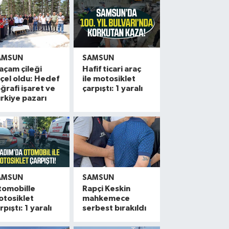
AMSUN
SAMSUN
açam çileği
Hafif ticari araç
çel oldu: Hedef
ile motosiklet
ğrafi işaret ve
çarpıştı: 1 yaralı
rkiye pazarı
AMSUN
SAMSUN
tomobille
Rapçi Keskin
otosiklet
mahkemece
rpıştı: 1 yaralı
serbest bırakıldı