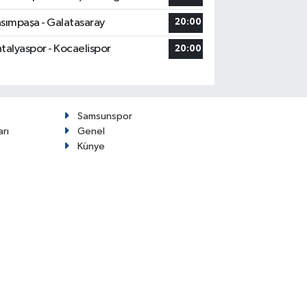
sımpaşa - Galatasaray
20:00
talyaspor - Kocaelispor
20:00
Samsunspor
arı
Genel
Künye