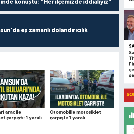
inde konuştu: "Her ilçemizde iddialıyız"
un'da eş zamanlı dolandırıcılık
S
Sa
T
Fi
çe
ş
SO
ri araç ile
Otomobille motosiklet
t çarpıştı: 1 yaralı
çarpıştı: 1 yaralı