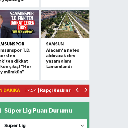
AMSUNSPOR
SAMSUN
msunspor T.D.
Alaçam'a nefes
horsten
aldıracak dev
Alaçam çileği reçel oldu: Hedef coğrafi
20:16 |
nk'ten dikkat
yaşam alanı
ken çıkış! "Her
tamamlandı
Hafif ticari araç ile motosiklet çarpıştı:
19:06 |
ey mümkün"
Otomobille motosiklet çarpıştı: 1 yara
17:59 |
Rapçi Keskin mahkemece serbest bırak
17:54 |
N DAKIKA
Havza'da zincirleme trafik kazası: 2 ya
17:36 |
Süper Lig Puan Durumu
Süper Lig