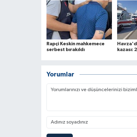
Rapçi Keskin mahkemece
Havza'da
serbest bırakıldı
kazası: 2
Yorumlar