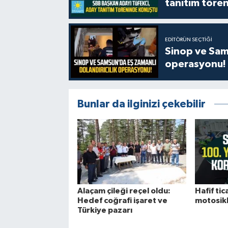
tanıtım tören
EDITÖRÜN SEÇTIĞI
Sinop ve Sams
operasyonu!
Bunlar da ilginizi çekebilir
Alaçam çileği reçel oldu:
Hafif tica
Hedef coğrafi işaret ve
motosikle
Türkiye pazarı