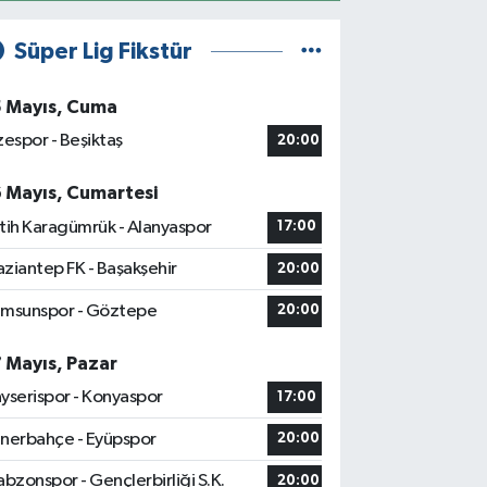
Süper Lig Fikstür
5 Mayıs, Cuma
zespor - Beşiktaş
20:00
6 Mayıs, Cumartesi
tih Karagümrük - Alanyaspor
17:00
ziantep FK - Başakşehir
20:00
msunspor - Göztepe
20:00
7 Mayıs, Pazar
yserispor - Konyaspor
17:00
nerbahçe - Eyüpspor
20:00
abzonspor - Gençlerbirliği S.K.
20:00