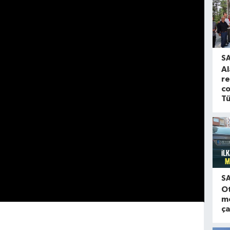
S
Al
re
co
Tü
S
O
m
ça