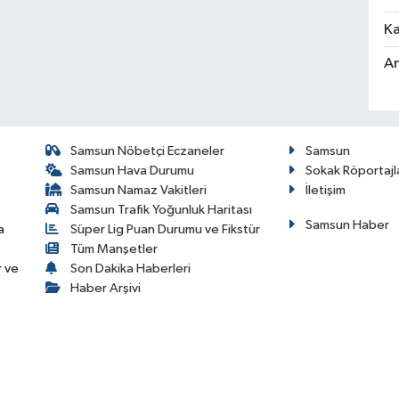
Ka
An
Samsun Nöbetçi Eczaneler
Samsun
Samsun Hava Durumu
Sokak Röportajl
Samsun Namaz Vakitleri
İletişim
Samsun Trafik Yoğunluk Haritası
Samsun Haber
a
Süper Lig Puan Durumu ve Fikstür
Tüm Manşetler
r ve
Son Dakika Haberleri
Haber Arşivi