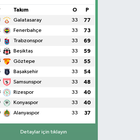
#
Takım
O
P
1
Galatasaray
33
77
2
Fenerbahçe
33
73
3
Trabzonspor
33
69
4
Beşiktaş
33
59
5
Göztepe
33
55
6
Başakşehir
33
54
7
Samsunspor
33
48
8
Rizespor
33
40
9
Konyaspor
33
40
0
Alanyaspor
33
37
Detaylar için tıklayın