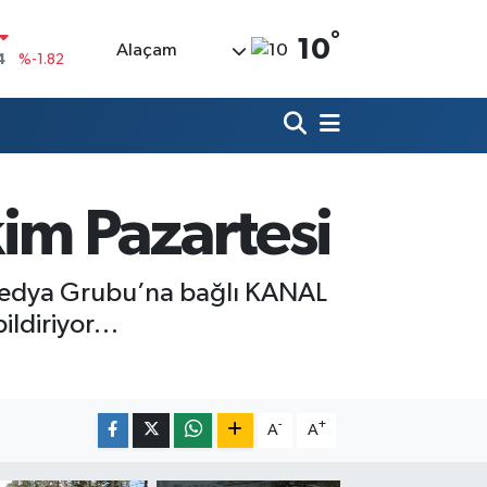
4
%-1.82
°
10
Alaçam
0
%0.02
0
%0.19
0
%0.18
9000
%0.19
im Pazartesi
00
%0
 Medya Grubu’na bağlı KANAL
bildiriyor…
-
+
A
A