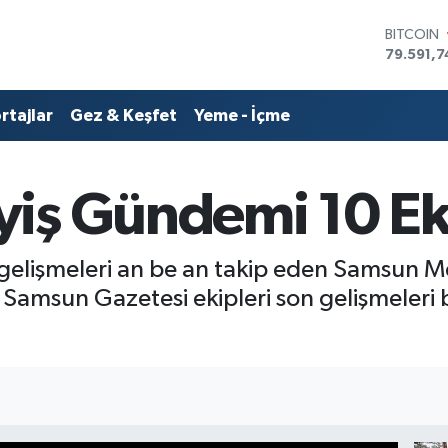
BITCOIN
79.591,7
DOLAR
45,4362
EURO
53,3869
rtajlar
Gez & Keşfet
Yeme - İçme
STERLİN
61,6038
G.ALTIN
6862,0
iş Gündemi 10 Ek
BİST100
14.598,
gelişmeleri an be an takip eden Samsun
Samsun Gazetesi ekipleri son gelişmeleri 