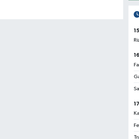
1
Ri
1
Fa
Ga
Sa
1
Ka
Fe
Tr