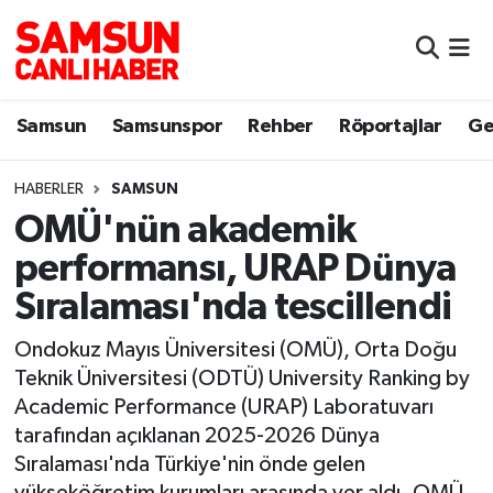
Samsun
Samsun Nöbetçi Eczaneler
Samsun
Samsunspor
Rehber
Röportajlar
Ge
Samsunspor
Samsun Hava Durumu
HABERLER
SAMSUN
Sokak Röportajları
Samsun Namaz Vakitleri
OMÜ'nün akademik
Genel
Samsun Trafik Yoğunluk Haritası
performansı, URAP Dünya
Sıralaması'nda tescillendi
Dünya
Süper Lig Puan Durumu ve Fikstür
Ondokuz Mayıs Üniversitesi (OMÜ), Orta Doğu
Eğitim
Tüm Manşetler
Teknik Üniversitesi (ODTÜ) University Ranking by
Academic Performance (URAP) Laboratuvarı
Sağlık
Son Dakika Haberleri
tarafından açıklanan 2025-2026 Dünya
Sıralaması'nda Türkiye'nin önde gelen
Yemek
Haber Arşivi