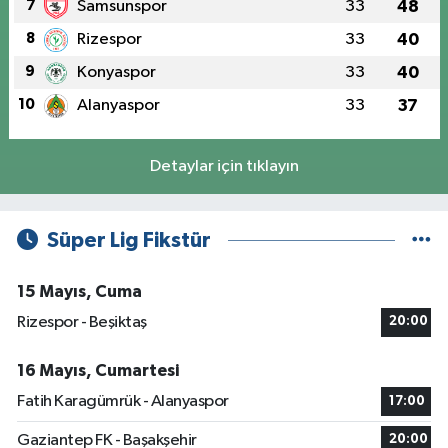
7
Samsunspor
33
48
8
Rizespor
33
40
9
Konyaspor
33
40
10
Alanyaspor
33
37
Detaylar için tıklayın
Süper Lig Fikstür
15 Mayıs, Cuma
Rizespor - Beşiktaş
20:00
16 Mayıs, Cumartesi
Fatih Karagümrük - Alanyaspor
17:00
Gaziantep FK - Başakşehir
20:00