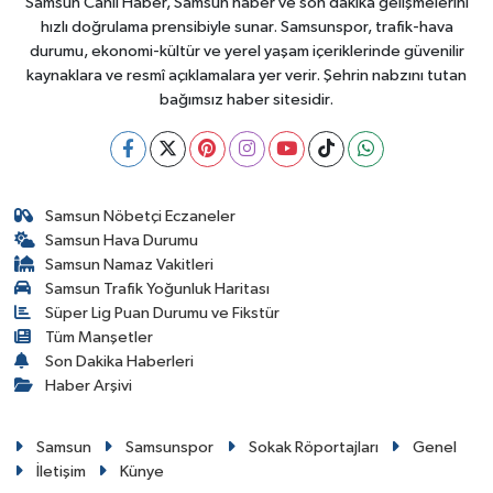
Samsun Canlı Haber, Samsun haber ve son dakika gelişmelerini
hızlı doğrulama prensibiyle sunar. Samsunspor, trafik-hava
durumu, ekonomi-kültür ve yerel yaşam içeriklerinde güvenilir
kaynaklara ve resmî açıklamalara yer verir. Şehrin nabzını tutan
bağımsız haber sitesidir.
Samsun Nöbetçi Eczaneler
Samsun Hava Durumu
Samsun Namaz Vakitleri
Samsun Trafik Yoğunluk Haritası
Süper Lig Puan Durumu ve Fikstür
Tüm Manşetler
Son Dakika Haberleri
Haber Arşivi
Samsun
Samsunspor
Sokak Röportajları
Genel
İletişim
Künye