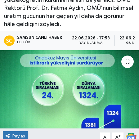
yükseköğretim kurumları arasında yer aldı. OMÜ
Rektörü Prof. Dr. Fatma Aydın, OMÜ'nün bilimsel
Manşet Haberi
üretim gücünün her geçen yıl daha da görünür
hâle geldiğini söyledi.
SAMSUN CANLI HABER
22.06.2026 - 17:53
22.06.202
EDITÖR
YAYINLANMA
GÜNCE
Paylaş
-
+
A
A