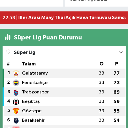
Samsun'da dalgakıranların oluşturduğu koylara 
09:45 |
NebiyanFest'te Selçuk Balcı konseri
08:52 |
İller Arası Muay Thai Açık Hava Turnuvası Samsu
22:58 |
Süper Lig Puan Durumu
Süper Lig
#
Takım
O
P
1
Galatasaray
33
77
2
Fenerbahçe
33
73
3
Trabzonspor
33
69
4
Beşiktaş
33
59
5
Göztepe
33
55
6
Başakşehir
33
54