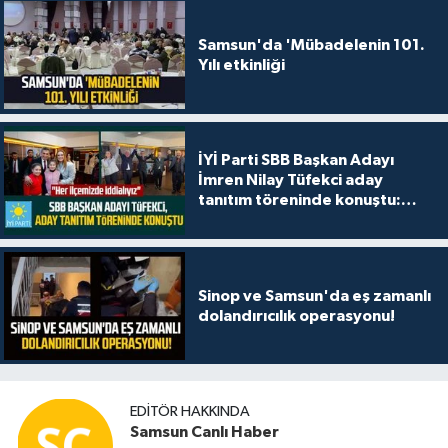
Samsun'da 'Mübadelenin 101.
Yılı etkinliği
İYİ Parti SBB Başkan Adayı
İmren Nilay Tüfekci aday
tanıtım töreninde konuştu:
"Her ilçemizde iddialıyız"
Sinop ve Samsun'da eş zamanlı
dolandırıcılık operasyonu!
EDITÖR HAKKINDA
Samsun Canlı Haber