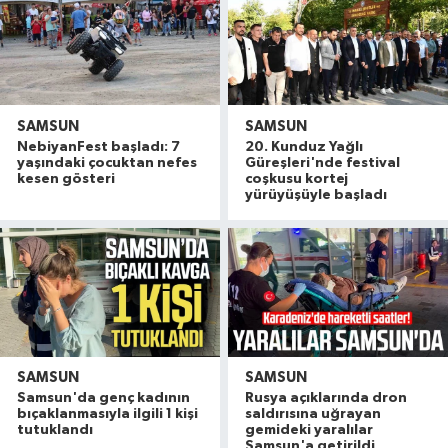
SAMSUN
SAMSUN
NebiyanFest başladı: 7
20. Kunduz Yağlı
yaşındaki çocuktan nefes
Güreşleri'nde festival
kesen gösteri
coşkusu kortej
yürüyüşüyle başladı
SAMSUN
SAMSUN
Samsun'da genç kadının
Rusya açıklarında dron
Samsun'da baraj ve gölet yatırımları
10:21 |
bıçaklanmasıyla ilgili 1 kişi
saldırısına uğrayan
Samsun'da balıkçılar yeni sezona hazırlanıyor! 
10:14 |
tutuklandı
gemideki yaralılar
Samsun'a getirildi