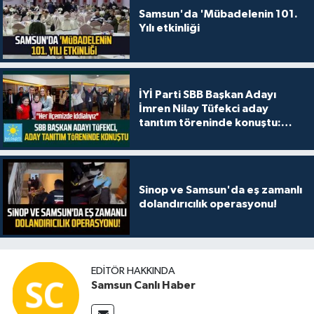
Samsun'da 'Mübadelenin 101.
Yılı etkinliği
İYİ Parti SBB Başkan Adayı
İmren Nilay Tüfekci aday
tanıtım töreninde konuştu:
"Her ilçemizde iddialıyız"
Sinop ve Samsun'da eş zamanlı
dolandırıcılık operasyonu!
EDITÖR HAKKINDA
Samsun Canlı Haber