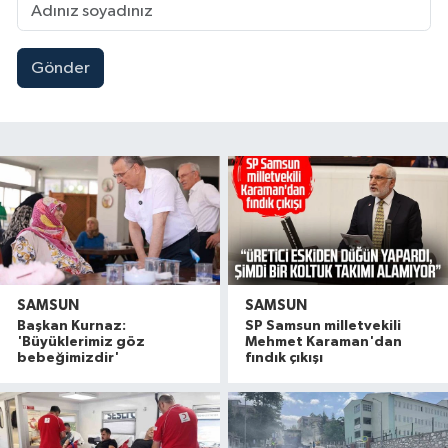
Gönder
SAMSUN
SAMSUN
Başkan Kurnaz:
SP Samsun milletvekili
'Büyüklerimiz göz
Mehmet Karaman'dan
bebeğimizdir'
fındık çıkışı