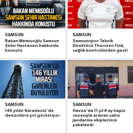
SAMSUN
SAMSUN
Bakan Memişoğlu Samsun
Samsunspor Teknik
Şehir Hastanesi hakkında
Direktörü Thorsten Fink,
konuştu
sağlık kontrolünden geçti
SAMSUN
SAMSUN
146 yıldır Karadeniz'de
Havza'da 11 yıl 8 ay hapis
SP Samsun milletvekili Mehmet Karaman'dan fınd
12:20 |
denizcilere yol gösteriyor
cezasıyla aranan şahıs
Bafra'da sanayi esnafından kan bağışına destek
11:41 |
jandarma ekiplerince
yakalandı
Kavak'ta ilçe merkezinde 1,6 kilometrelik asfalt 
11:08 |