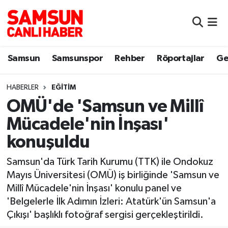
Samsun
Samsun Nöbetçi Eczaneler
Samsun
Samsunspor
Rehber
Röportajlar
Ge
Samsunspor
Samsun Hava Durumu
HABERLER
EĞITIM
Sokak Röportajları
Samsun Namaz Vakitleri
OMÜ'de 'Samsun ve Millî
Genel
Samsun Trafik Yoğunluk Haritası
Mücadele'nin İnşası'
konuşuldu
Dünya
Süper Lig Puan Durumu ve Fikstür
Samsun'da Türk Tarih Kurumu (TTK) ile Ondokuz
Eğitim
Tüm Manşetler
Mayıs Üniversitesi (OMÜ) iş birliğinde 'Samsun ve
Millî Mücadele'nin İnşası' konulu panel ve
Sağlık
Son Dakika Haberleri
'Belgelerle İlk Adımın İzleri: Atatürk'ün Samsun'a
Çıkışı' başlıklı fotoğraf sergisi gerçekleştirildi.
Yemek
Haber Arşivi