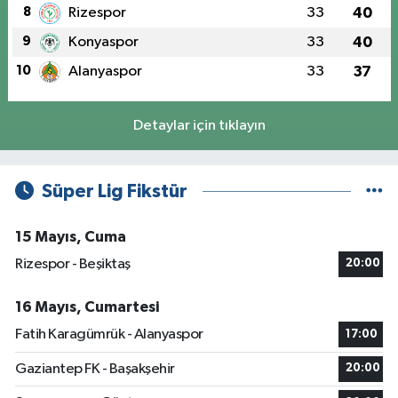
8
Rizespor
33
40
9
Konyaspor
33
40
10
Alanyaspor
33
37
Detaylar için tıklayın
Süper Lig Fikstür
15 Mayıs, Cuma
Rizespor - Beşiktaş
20:00
16 Mayıs, Cumartesi
Fatih Karagümrük - Alanyaspor
17:00
Gaziantep FK - Başakşehir
20:00