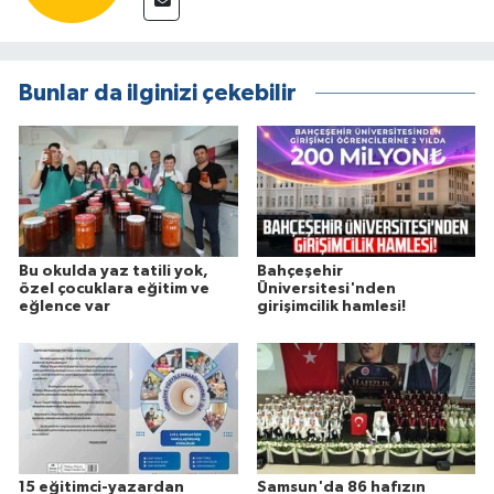
Bunlar da ilginizi çekebilir
Bu okulda yaz tatili yok,
Bahçeşehir
özel çocuklara eğitim ve
Üniversitesi'nden
eğlence var
girişimcilik hamlesi!
15 eğitimci-yazardan
Samsun'da 86 hafızın