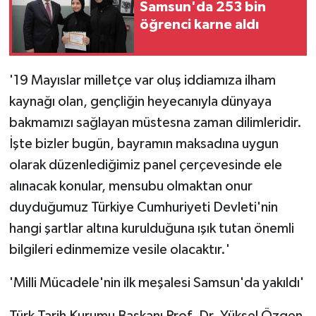
Samsun'da 253 bin
öğrenci karne aldı
'19 Mayıslar milletçe var oluş iddiamıza ilham
kaynağı olan, gençliğin heyecanıyla dünyaya
bakmamızı sağlayan müstesna zaman dilimleridir.
İşte bizler bugün, bayramın maksadına uygun
olarak düzenlediğimiz panel çerçevesinde ele
alınacak konular, mensubu olmaktan onur
duyduğumuz Türkiye Cumhuriyeti Devleti'nin
hangi şartlar altına kurulduğuna ışık tutan önemli
bilgileri edinmemize vesile olacaktır.'
'Milli Mücadele'nin ilk meşalesi Samsun'da yakıldı'
Türk Tarih Kurumu Başkanı Prof. Dr. Yüksel Özgen