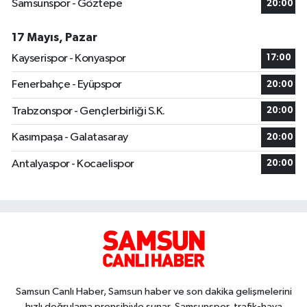
Samsunspor - Göztepe
20:00
17 Mayıs, Pazar
Kayserispor - Konyaspor
17:00
Fenerbahçe - Eyüpspor
20:00
Trabzonspor - Gençlerbirliği S.K.
20:00
Kasımpaşa - Galatasaray
20:00
Antalyaspor - Kocaelispor
20:00
Samsun Canlı Haber, Samsun haber ve son dakika gelişmelerini
hızlı doğrulama prensibiyle sunar. Samsunspor, trafik-hava