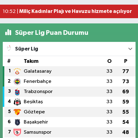
Miliç Kadınlar Plajı ve Havuzu hizmete açılıyor
10:52 |
Başkan Kurnaz: 'Büyüklerimiz göz bebeğimizdir
12:20 |
Süper Lig Puan Durumu
Süper Lig
#
Takım
O
P
1
Galatasaray
33
77
2
Fenerbahçe
33
73
3
Trabzonspor
33
69
4
Beşiktaş
33
59
5
Göztepe
33
55
6
Başakşehir
33
54
7
Samsunspor
33
48