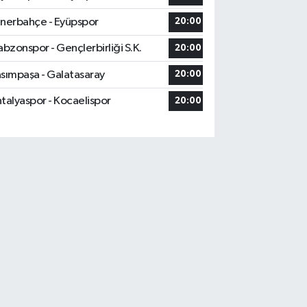
nerbahçe - Eyüpspor
20:00
abzonspor - Gençlerbirliği S.K.
20:00
sımpaşa - Galatasaray
20:00
talyaspor - Kocaelispor
20:00