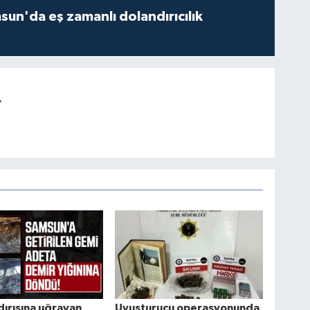
un'da eş zamanlı dolandırıcılık
r
dırısına uğrayan
Uyuşturucu operasyonunda