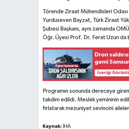
Törende Ziraat Mühendisleri Odas
Yurduseven Bayzat, Türk Ziraat Yük
Şubesi Başkanı, aynı zamanda OMÜ Z
Öğr. Üyesi Prof. Dr. Ferat Uzun da 
Dron saldırı
gemi Samsun'
İçeriği Görünt
Programın sonunda dereceye giren ö
takdim edildi. Meslek yemininin edi
fırlatarak mezuniyet sevincini aileler
Kaynak:
İHA