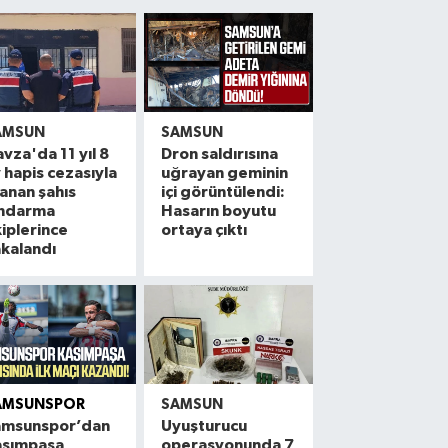
AMSUN
SAMSUN
vza'da 11 yıl 8
Dron saldırısına
 hapis cezasıyla
uğrayan geminin
anan şahıs
içi görüntülendi:
andarma
Hasarın boyutu
iplerince
ortaya çıktı
kalandı
AMSUNSPOR
SAMSUN
amsunspor’dan
Uyuşturucu
asımpaşa
operasyonunda 7