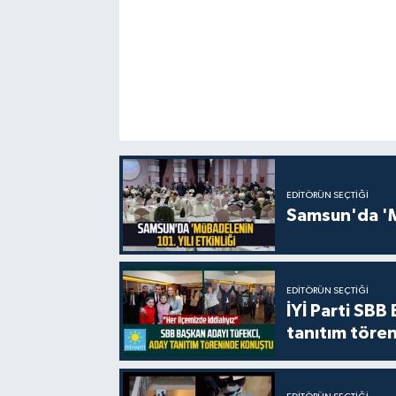
EDITÖRÜN SEÇTIĞI
Samsun'da 'Mü
EDITÖRÜN SEÇTIĞI
İYİ Parti SBB
tanıtım tören