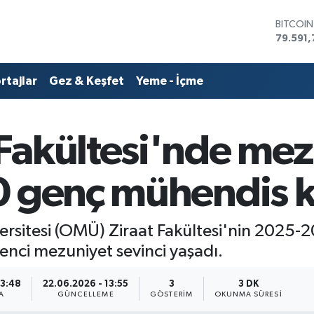
DOLAR
45,436
EURO
53,386
rtajlar
Gez & Keşfet
Yeme - İçme
STERLİN
61,603
G.ALTIN
6862,0
Fakültesi'nde mez
BİST10
14.598
BITCOI
 genç mühendis kep
79.591,
itesi (OMÜ) Ziraat Fakültesi'nin 2025-20
nci mezuniyet sevinci yaşadı.
13:48
22.06.2026 - 13:55
3
3 DK
A
GÜNCELLEME
GÖSTERIM
OKUNMA SÜRESI