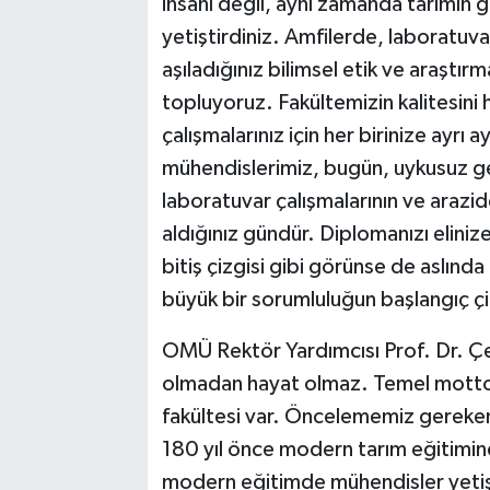
insanı değil, aynı zamanda tarımın 
yetiştirdiniz. Amfilerde, laboratuva
aşıladığınız bilimsel etik ve araştı
topluyoruz. Fakültemizin kalitesini 
çalışmalarınız için her birinize ayrı
mühendislerimiz, bugün, uykusuz geçi
laboratuvar çalışmalarının ve arazide
aldığınız gündür. Diplomanızı eliniz
bitiş çizgisi gibi görünse de aslın
büyük bir sorumluluğun başlangıç çi
OMÜ Rektör Yardımcısı Prof. Dr. Çe
olmadan hayat olmaz. Temel motto
fakültesi var. Öncelememiz gereken 
180 yıl önce modern tarım eğitiminde
modern eğitimde mühendisler yetişt