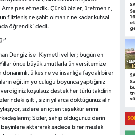
S
k. Ama pes etmedik. Çünkü bizler, üretmenin,
Sa
16
 filizlenişine şahit olmanın ne kadar kutsal
et
ada öğrendik' dedi.
ge
ür'
han Dengiz ise 'Kıymetli veliler; bugün en
 Yıllar önce büyük umutlarla üniversitemize
 donanımlı, ülkesine ve insanlığa faydalı birer
S
ların eğitim yolculuğu boyunca yaptığınız
S
b
 verdiğiniz koşulsuz destek her türlü takdirin
tr
sü
erindeki ışıltı, sizin yıllarca döktüğünüz alın
ylaşıyor, sizlere en içten teşekkürlerimi
adaşlarım; Sizler, sahip olduğunuz derin
SO
nç beyinlere aktararak sadece birer meslek