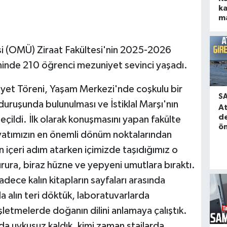
ka
ma
i (OMÜ) Ziraat Fakültesi'nin 2025-2026
ninde 210 öğrenci mezuniyet sevinci yaşadı.
yet Töreni, Yaşam Merkezi'nde coşkulu bir
S
duruşunda bulunulması ve İstiklal Marşı'nın
A
de
ildi. İlk olarak konuşmasını yapan fakülte
ön
ayatımızın en önemli dönüm noktalarından
 içeri adım atarken içimizde taşıdığımız o
gurura, biraz hüzne ve yepyeni umutlara bıraktı.
adece kalın kitapların sayfaları arasında
a alın teri döktük, laboratuvarlarda
işletmelerde doğanın dilini anlamaya çalıştık.
nda uykusuz kaldık, kimi zaman stajlarda