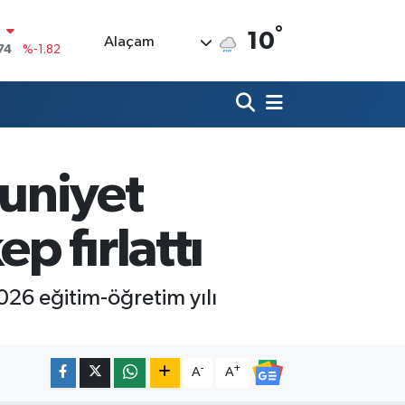
°
10
Alaçam
20
%0.02
90
%0.19
80
%0.18
9000
%0.19
uniyet
0
,00
%0
N
 fırlattı
74
%-1.82
26 eğitim-öğretim yılı
-
+
A
A