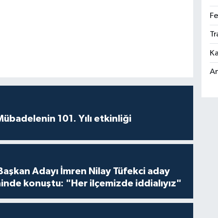
Fe
Tr
Ka
An
badelenin 101. Yılı etkinliği
 Başkan Adayı İmren Nilay Tüfekci aday
inde konuştu: "Her ilçemizde iddialıyız"