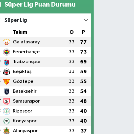
Süper Lig Puan Durumu
Süper Lig
#
Takım
O
P
1
Galatasaray
33
77
2
Fenerbahçe
33
73
3
Trabzonspor
33
69
4
Beşiktaş
33
59
5
Göztepe
33
55
6
Başakşehir
33
54
7
Samsunspor
33
48
8
Rizespor
33
40
9
Konyaspor
33
40
0
Alanyaspor
33
37