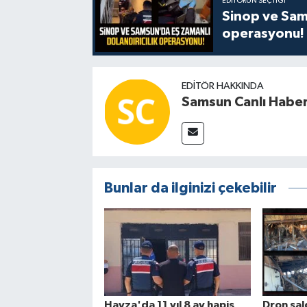
EDITÖRÜN SEÇTIĞI
Sinop ve Sams
operasyonu!
EDITÖR HAKKINDA
Samsun Canlı Habe
Bunlar da ilginizi çekebilir
Havza'da 11 yıl 8 ay hapis
Dron sal