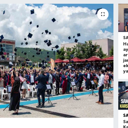
S
Ha
ay
ar
j
ek
ya
S
S
K