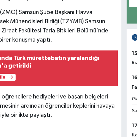
ı (ZMO) Samsun Şube Başkanı Havva
sek Mühendisleri Birliği (TZYMB) Samsun
iraat Fakültesi Tarla Bitkileri Bölümü'nde
birer konuşma yaptı.
1
sında Türk mürettebatın yaralandığı
Ri
a getirildi
1
üle
Fa
ğrencilere hediyeleri ve başarı belgeleri
Ga
lmesinin ardından öğrenciler keplerini havaya
Sa
iyle birlikte paylaştı.
1
Ka