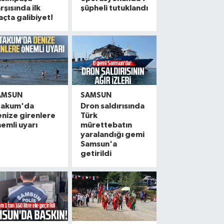
rşısında ilk
şüpheli tutuklandı
çta galibiyet!
AMSUN
SAMSUN
takum'da
Dron saldırısında
nize girenlere
Türk
emli uyarı
mürettebatın
yaralandığı gemi
Samsun'a
getirildi