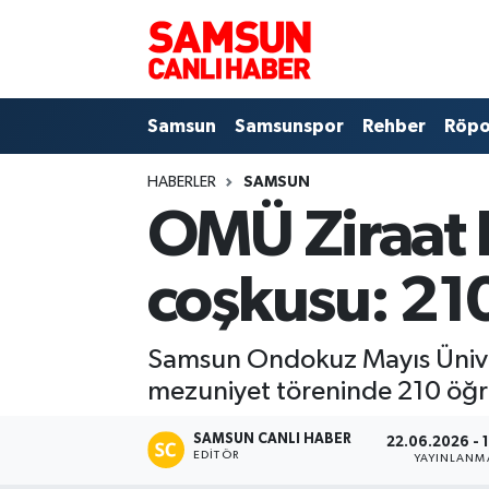
Samsun
Samsun Nöbetçi Eczaneler
Samsun
Samsunspor
Rehber
Röpo
Samsunspor
Samsun Hava Durumu
HABERLER
SAMSUN
Sokak Röportajları
Samsun Namaz Vakitleri
OMÜ Ziraat 
Genel
Samsun Trafik Yoğunluk Haritası
coşkusu: 210
Dünya
Süper Lig Puan Durumu ve Fikstür
Samsun Ondokuz Mayıs Ünivers
Eğitim
Tüm Manşetler
mezuniyet töreninde 210 öğre
Sağlık
Son Dakika Haberleri
SAMSUN CANLI HABER
22.06.2026 - 
EDITÖR
YAYINLANM
Yemek
Haber Arşivi