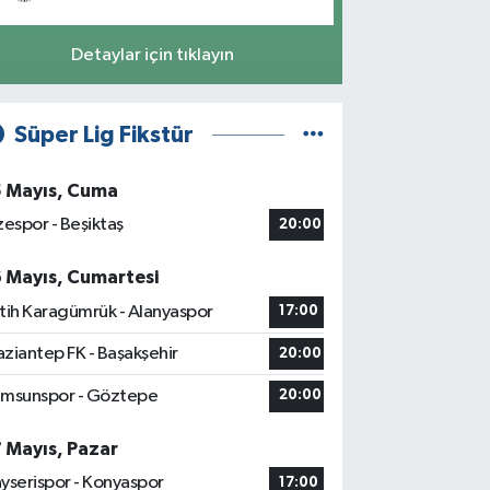
Detaylar için tıklayın
Süper Lig Fikstür
5 Mayıs, Cuma
zespor - Beşiktaş
20:00
6 Mayıs, Cumartesi
tih Karagümrük - Alanyaspor
17:00
ziantep FK - Başakşehir
20:00
msunspor - Göztepe
20:00
7 Mayıs, Pazar
yserispor - Konyaspor
17:00