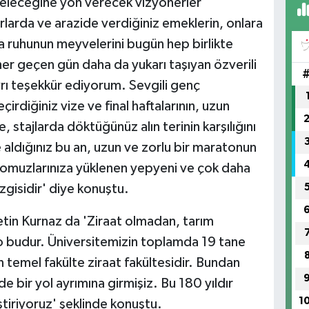
geleceğine yön verecek vizyonerler
rlarda ve arazide verdiğiniz emeklerin, onlara
rma ruhunun meyvelerini bugün hep birlikte
her geçen gün daha da yukarı taşıyan özverili
 ayrı teşekkür ediyorum. Sevgili genç
rdiğiniz vize ve final haftalarının, uzun
, stajlarda döktüğünüz alın terinin karşılığını
e aldığınız bu an, uzun ve zorlu bir maratonun
da omuzlarınıza yüklenen yepyeni ve çok daha
zgisidir' diye konuştu.
tin Kurnaz da 'Ziraat olmadan, tarım
 budur. Üniversitemizin toplamda 19 tane
temel fakülte ziraat fakültesidir. Bundan
 bir yol ayrımına girmişiz. Bu 180 yıldır
1
iriyoruz' şeklinde konuştu.